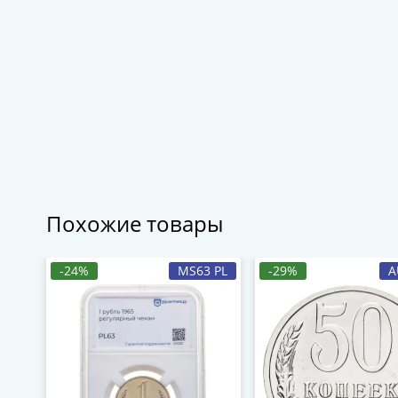
Похожие товары
-24%
MS63 PL
-29%
A