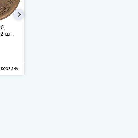
0,
3 копейки 1990,
1 рубль 19
2 шт.
Федорин №222 шт.
20к
2 500 ₽
2 600 ₽
 корзину
Отложить
В корзину
Отложить