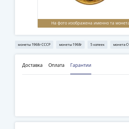
На фото изображена именно та монета
монеты 1968г СССР
монеты 1968г
5 копеек
монета С
Доставка
Оплата
Гарантии