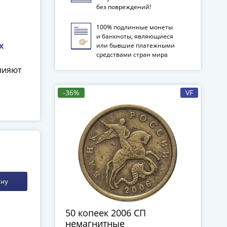
без повреждений!
100% подлинные монеты
и банкноты, являющиеся
х
или бывшие платежными
средствами стран мира
лияют
-36%
VF
ину
50 копеек 2006 СП
немагнитные