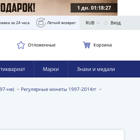
1 дн. 01:18:26
RUB
Вход
равка за 24 часа
Лёгкий возврат
Отложенные
Корзина
тиквариат
Марки
Знаки и медали
97-нв)
Регулярные монеты 1997-2014гг