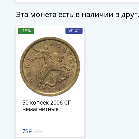
Эта монета есть в наличии в дру
П
-18%
VF-XF
50 копеек 2006 СП
немагнитные
75 ₽
92 ₽