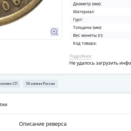
Диаметр (мм):
Материал:
Гурт:
Толщина (мм):
Вес монеты (г):
Код товара:
Подробнее
Не удалось загрузить инф
 копеек СП
50 копеек России
тии
Описание реверса