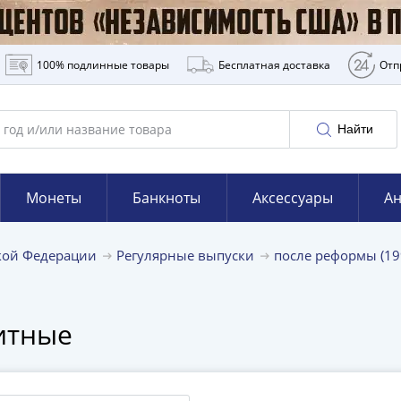
100% подлинные товары
Бесплатная доставка
Отп
Найти
Монеты
Банкноты
Аксессуары
Ан
кой Федерации
Регулярные выпуски
после реформы (19
итные