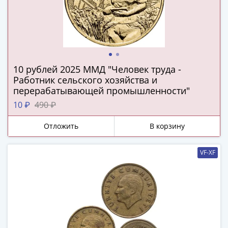
(1727-
1729)
Екатерина
I
(1725-
10 рублей 2025 ММД "Человек труда -
1727)
Работник сельского хозяйства и
Петр
перерабатывающей промышленности"
I
10 ₽
490 ₽
(1700-
1725)
Отложить
В корзину
Наборы
и
VF-XF
коллекции
Монеты
Древней
Руси
Иван
V