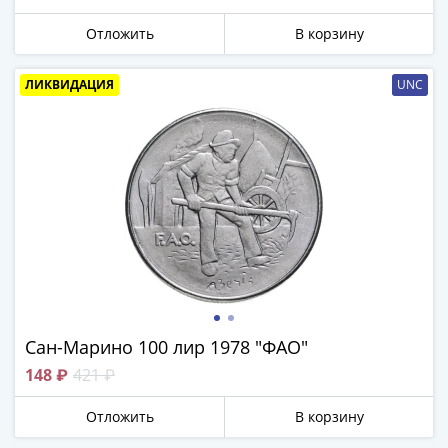
Города-
столицы
Отложить
В корзину
Европы
Наборы
ЛИКВИДАЦИЯ
UNC
и
коллекции
Монеты
СССР
и
РСФСР
РСФСР
и
СССР
(1921-
1958)
Сан-Марино 100 лир 1978 "ФАО"
СССР
148 ₽
421 ₽
и
ГКЧП
Отложить
В корзину
(1961