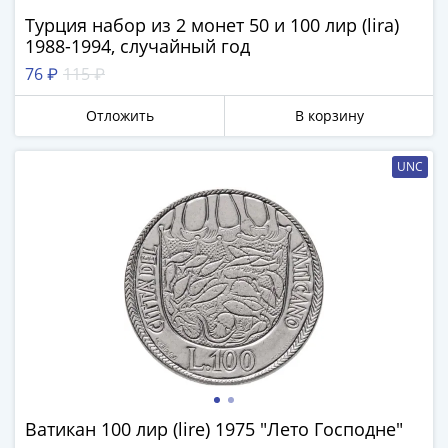
памятные
Турция набор из 2 монет 50 и 100 лир (lira)
Биметаллические
1988-1994, случайный год
(10р)
76 ₽
115 ₽
ГВС
и
Отложить
В корзину
аналогичные
(10р)
UNC
200
лет
Победы
1812
Получите бесплатно набор всех 18
50
новинок ЦБ России 2026 года!
лет
С бесплатной доставкой в любой город РФ!
Победы
✅ являются законным платёжным
в
средством
ВОВ
70
Получить бесплатно набор новинок
лет
Ватикан 100 лир (lire) 1975 "Лето Господне"
Победы