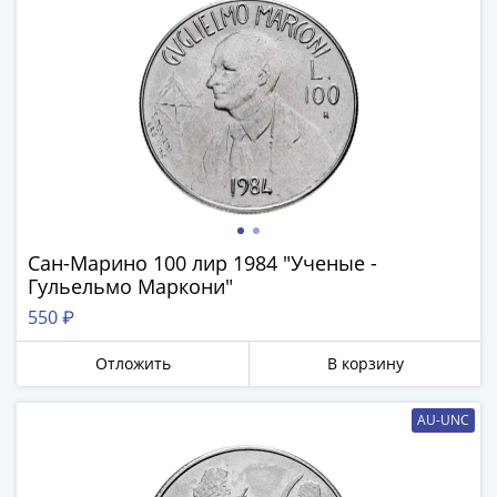
Наборы
Другие
ЕВРО
Германия
Евросоюз
ФРГ
ГДР
Третий
рейх
Веймарская
Сан-Марино 100 лир 1984 "Ученые -
республика
Гульельмо Маркони"
Нотгельды
550 ₽
Германская
империя
Отложить
В корзину
Бавария
Данциг
AU-UNC
Пруссия
Саар
Священная