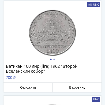
-
AU-UNC
1991)
Юбилейные
и
памятные
Наборы
и
коллекции
Монеты
Российской
империи
Николай
Ватикан 100 лир (lire) 1962 "Второй
Вселенский собор"
II
(1894-
700 ₽
1917)
Отложить
В корзину
Александр
III
(1881-
UNC