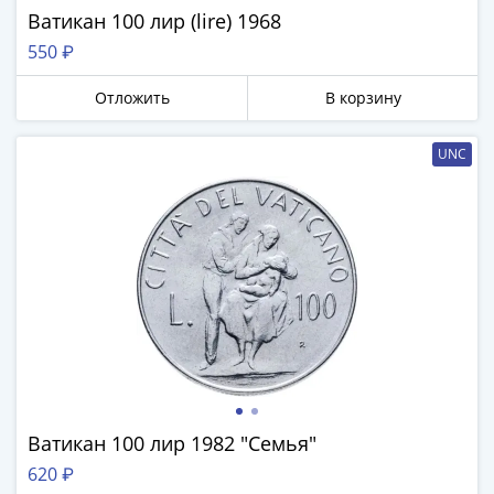
Азия
Ватикан 100 лир (lire) 1968
Америка
550 ₽
Африка
Европа
Отложить
В корзину
СНГ
и
UNC
страны
Балтии
Смешанные
лоты
Другие
страны
Банкноты
СССР
1917
-
1923
Ватикан 100 лир 1982 "Семья"
1917
620 ₽