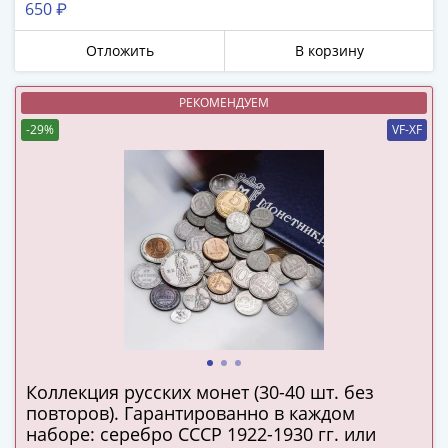
650 ₽
в
Мне не нужны подарки
ВОВ
Отложить
В корзину
75
лет
РЕКОМЕНДУЕМ
Победы
-29%
VF-XF
в
ВОВ
Человек
труда
Города-
герои
Оружие
Великой
Победы
Олимпиада
в
Коллекция русских монет (30-40 шт. без
Сочи
повторов). Гарантированно в каждом
2014
наборе: серебро СССР 1922-1930 гг. или