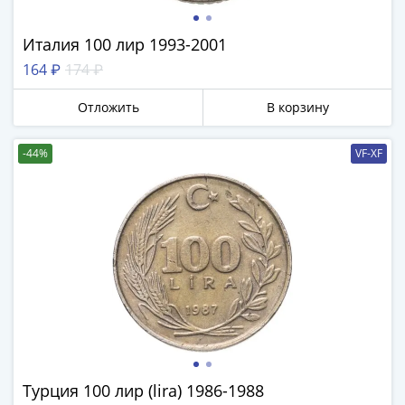
IV
Шуйский
Италия 100 лир 1993-2001
(1606-­
164 ₽
174 ₽
1610)
Борис
Отложить
В корзину
Годунов
(1598-­
-44%
VF-XF
1605)
Фёдор
I
Иванович
(1584-­
1598)
Иван
IV
Грозный
(1533-
1584)
Турция 100 лир (lira) 1986-1988
Василий