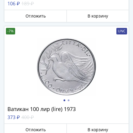
106 ₽
189 ₽
III
(1505-­
Отложить
В корзину
1533)
Иван
-7%
UNC
III
(1462-­
1505)
Василий
II
Темный
(1425-­
1462)
Псков
(1425-­
1510)
Ватикан 100 лир (lire) 1973
Новгород
373 ₽
400 ₽
(1420-­
1478)
Отложить
В корзину