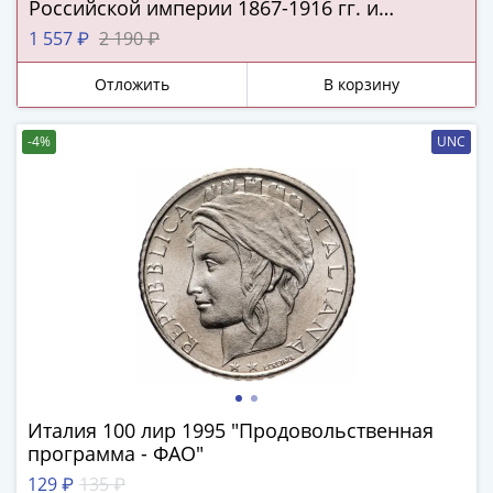
ЧМ
Российской империи 1867-1916 гг. и
по
подлинная серебряная копейка Русского
1 557 ₽
2 190 ₽
футболу
царства!
2018
Отложить
В корзину
Крымские
события
-4%
UNC
Архитектура
Красная
книга
Личности
Мультипликация
События
Серебряные
и
золотые
Города
трудовой
Италия 100 лир 1995 "Продовольственная
доблести
программа - ФАО"
Освобожденные
129 ₽
135 ₽