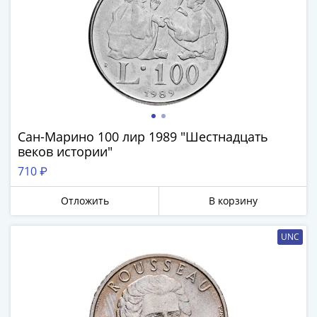
Римская
империя
Другие
Приднестровье
Украина
Монеты
мира
Австралия
Сан-Марино 100 лир 1989 "Шестнадцать
и
веков истории"
Океания
710 ₽
Азия
Америка
Отложить
В корзину
Африка
Европа
UNC
Другие
страны
Смешанные
лоты