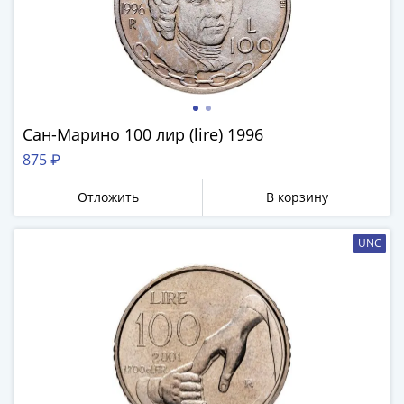
Антика
и
средневековье
Древняя
Греция
Древний
Рим
Сан-Марино 100 лир (lire) 1996
Византия
875 ₽
Золотая
Орда
Отложить
В корзину
Крымское
ханство
UNC
Речь
Посполитая
Священная
Римская
империя
Другие
Банкноты