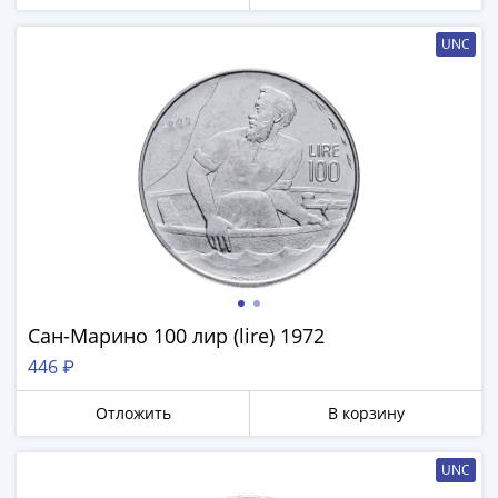
Нижегородско-
Суздальское
UNC
княжество
(1383-
1431)
США
Регулярные
выпуски
Доллары
Сакагавеи
(индианка)
Доллары
инновации
Сан-Марино 100 лир (lire) 1972
Президентские
446 ₽
доллары
Квотеры
Отложить
В корзину
(парки)
Квотеры
UNC
(штаты)