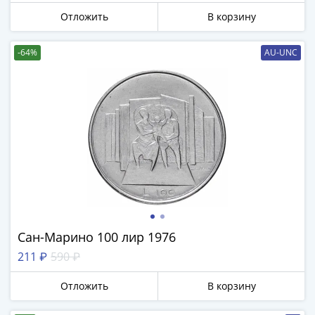
1918
1919
Отложить
В корзину
-
1920гг
-64%
AU-UNC
1921
1922
1923
1924
-
1932
1934
1937
1938
1947
(1957)
Сан-Марино 100 лир 1976
1961
211 ₽
590 ₽
(по
Засько)
Отложить
В корзину
1961