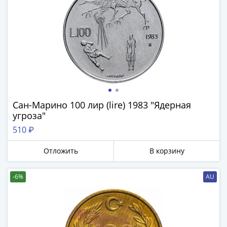
акции
Чеки
и
купоны
ВНЕШПОСЫЛТОРГ
Дорожные
Круизные
Отрезные
Сан-Марино 100 лир (lire) 1983 "Ядерная
Отрезные
угроза"
(серия
Д)
510 ₽
Другие
Отложить
В корзину
Наборы
и
-6%
AU
коллекции