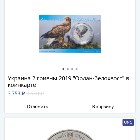
Азия
Америка
Африка
Европа
СНГ
и
страны
Балтии
Смешанные
лоты
Украина 2 гривны 2019 "Орлан-белохвост" в
Другие
коинкарте
страны
3 753 ₽
3 950 ₽
Банкноты
СССР
Отложить
В корзину
1917
-
UNC
1923
1917