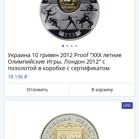
и
Петр
I
(1682-
1717)
Федор
III
Алексеевич
Украина 10 гривен 2012 Proof "XXX летние
(1676-
Олимпийские Игры, Лондон 2012" с
1682)
позолотой в коробке с сертификатом
Алексей
18 196 ₽
Михайлович
(1645-
Отложить
В корзину
1676)
Михаил
UNC
Федорович
(1613-
1645)
Василий