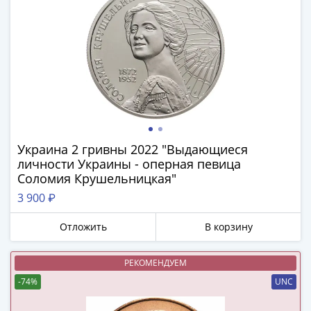
(1762-
1796)
Петр
III
(1762-
1762)
Елизавета
(1741-
1762)
Украина 2 гривны 2022 "Выдающиеся
Иоанн
личности Украины - оперная певица
Антонович
Соломия Крушельницкая"
(1740-
3 900 ₽
1741)
Анна
Отложить
В корзину
Иоанновна
(1730-
РЕКОМЕНДУЕМ
1740)
-74%
UNC
Петр
II