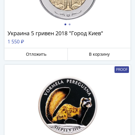
III
(1505-­
1533)
Иван
Украина 5 гривен 2018 "Город Киев"
III
(1462-­
1 550 ₽
1505)
Отложить
В корзину
Василий
II
Темный
PROOF
(1425-­
1462)
Псков
(1425-­
1510)
Новгород
(1420-­
1478)