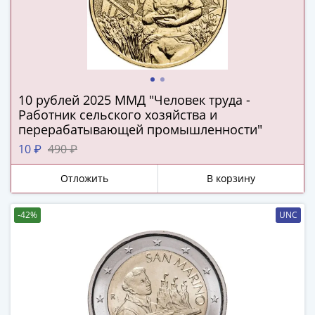
IV
Шуйский
(1606-­
1610)
Борис
Годунов
10 рублей 2025 ММД "Человек труда -
(1598-­
Работник сельского хозяйства и
1605)
перерабатывающей промышленности"
Фёдор
10 ₽
490 ₽
I
Иванович
Отложить
В корзину
(1584-­
1598)
-42%
UNC
Иван
IV
Грозный
(1533-
1584)
Василий