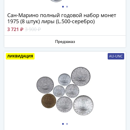
ЧМ
по
футболу
Сан-Марино полный годовой набор монет
2018
1975 (8 штук) лиры (L.500-серебро)
Крымские
3 721 ₽
3 900 ₽
события
Архитектура
Предзаказ
Красная
книга
ЛИКВИДАЦИЯ
AU-UNC
Личности
Мультипликация
События
Серебряные
и
золотые
Города
трудовой
доблести
Освобожденные