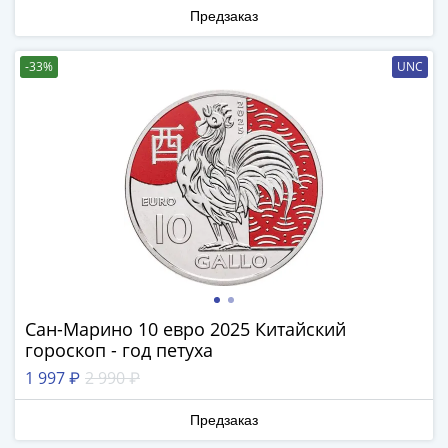
Римская
Предзаказ
империя
Другие
-33%
UNC
Приднестровье
Украина
Монеты
мира
Австралия
и
Океания
Азия
Америка
Африка
Европа
Сан-Марино 10 евро 2025 Китайский
гороскоп - год петуха
Другие
страны
1 997 ₽
2 990 ₽
Смешанные
Предзаказ
лоты