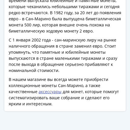
времени выпускала юбилейные и памятные монеты,
Азия
которые чеканились небольшими тиражами и сегодня
Америка
редко встречаются. В 1982 году, за 20 лет до появления
Африка
евро - в Сан-Марино была выпущена биметаллическая
монета 500 лир, которая внешне очень похожа на
Европа
биметаллическую ходовую монету 2 евро.
СНГ
и
С 1 января 2002 года - сан-маринскую лиру на рынке
страны
наличного обращения в стране заменил евро. Стоит
упомянуть, что памятные и юбилейные монеты
Балтии
выпускаются в стране маленькими тиражами и сразу
Смешанные
после выхода в обращение серьезно прибавляют к
лоты
номинальной стоимости.
Другие
В нашем магазине вы всегда можете приобрести
страны
коллекционные монеты Сан-Марино, а также
Банкноты
качественные
аксессуары
для монет, которые помогут
СССР
систематизировать ваше собрание и сделают его
1917
ярким и интересным.
-
1923
1917