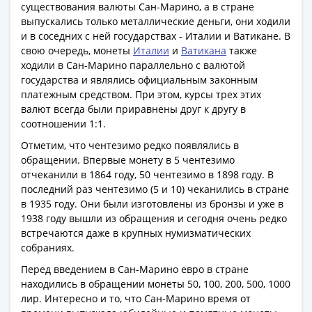
Банкноты
существования валюты Сан-Марино, а в стране
РФ
выпускались только металлические деньги, они ходили
и в соседних с ней государствах - Италии и Ватикане. В
1992
свою очередь, монеты
Италии
и
Ватикана
также
1993
ходили в Сан-Марино параллельно с валютой
1994
государства и являлись официальным законным
1995
платежным средством. При этом, курсы трех этих
1997
валют всегда были приравнены друг к другу в
2001
соотношении 1:1.
2004
Отметим, что чентезимо редко появлялись в
2010
обращении. Впервые монету в 5 чентезимо
2017
отчеканили в 1864 году, 50 чентезимо в 1898 году. В
2022-
последний раз чентезимо (5 и 10) чеканились в стране
в 1935 году. Они были изготовлены из бронзы и уже в
2025
1938 году вышли из обращения и сегодня очень редко
Памятные
встречаются даже в крупных нумизматических
Банкноты
собраниях.
мира
Перед введением в Сан-Марино евро в стране
Австралия
находились в обращении монеты 50, 100, 200, 500, 1000
и
лир. Интересно и то, что Сан-Марино время от
Океания