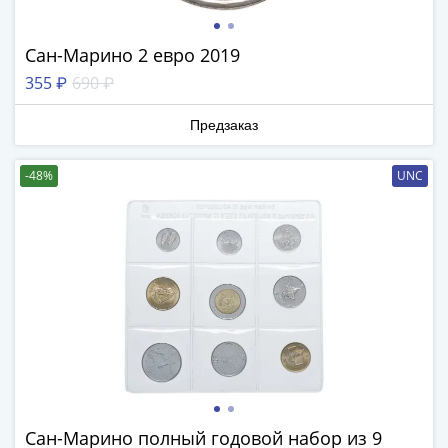
Нижегородско-
Суздальское
княжество
Сан-Марино 2 евро 2019
(1383-
355 ₽
690 ₽
1431)
США
Предзаказ
Регулярные
выпуски
-48%
UNC
Доллары
Сакагавеи
(индианка)
Доллары
инновации
Президентские
доллары
Квотеры
(парки)
Квотеры
(штаты)
Сан-Марино полный годовой набор из 9