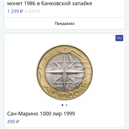
Наборы
монет 1986 в банковской запайке
Другие
1 299 ₽
2 490 ₽
ЕВРО
Германия
Предзаказ
Евросоюз
ФРГ
AU
ГДР
Третий
рейх
Веймарская
республика
Нотгельды
Германская
империя
Бавария
Данциг
Пруссия
Сан-Марино 1000 лир 1999
Саар
490 ₽
Священная