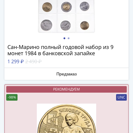
и
Петр
I
(1682-
1717)
Федор
III
Сан-Марино полный годовой набор из 9
Алексеевич
монет 1984 в банковской запайке
(1676-
1 299 ₽
2 490 ₽
1682)
Алексей
Предзаказ
Михайлович
(1645-
РЕКОМЕНДУЕМ
1676)
-98%
UNC
Михаил
Федорович
(1613-
1645)
Василий