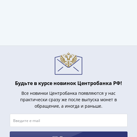
акции
Чеки
и
купоны
ВНЕШПОСЫЛТОРГ
Дорожные
Круизные
Отрезные
Отрезные
(серия
Д)
Будьте в курсе новинок Центробанка РФ!
Другие
Наборы
Все новинки Центробанка появляются у нас
практически сразу же после выпуска монет в
и
обращение, а иногда и раньше.
коллекции