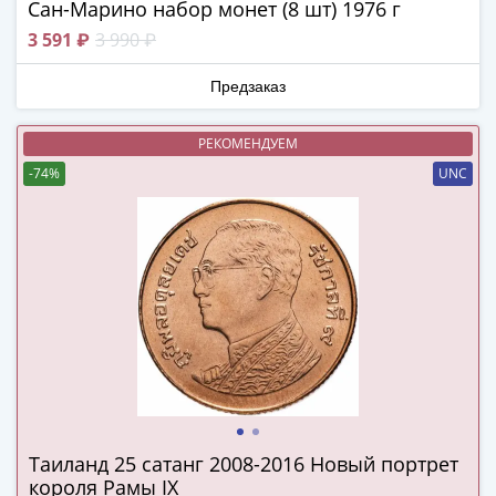
Сан-Марино набор монет (8 шт) 1976 г
Города-
столицы
3 591 ₽
3 990 ₽
Европы
Наборы
Предзаказ
и
коллекции
РЕКОМЕНДУЕМ
Монеты
-74%
UNC
СССР
и
РСФСР
РСФСР
и
СССР
(1921-
1958)
СССР
и
ГКЧП
Таиланд 25 сатанг 2008-2016 Новый портрет
короля Рамы IX
(1961