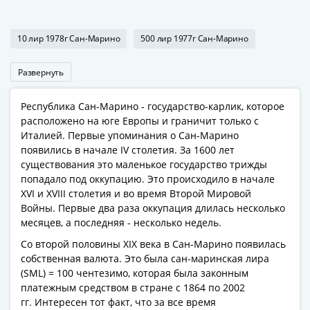
Антика
и
средневековье
10 лир 1978г Сан-Марино
500 лир 1977г Сан-Марино
Древняя
Греция
Развернуть
Древний
Рим
Республика Сан-Марино - государство-карлик, которое
Византия
расположено на юге Европы и граничит только с
Золотая
Италией. Первые упоминания о Сан-Марино
Орда
появились в начале IV столетия. За 1600 лет
существования это маленькое государство трижды
Крымское
попадало под оккупацию. Это происходило в начале
ханство
XVI и XVIII столетия и во время Второй Мировой
Речь
Войны. Первые два раза оккупация длилась несколько
Посполитая
месяцев, а последняя - несколько недель.
Священная
Со второй половины XIX века в Сан-Марино появилась
Римская
собственная валюта. Это была сан-маринская лира
империя
(SML) = 100 чентезимо, которая была законным
Другие
платежным средством в стране с 1864 по 2002
Банкноты
гг. Интересен тот факт, что за все время