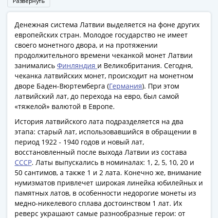
Развернуть
Римская
империя
Денежная система Латвии выделяется на фоне других
Другие
европейских стран. Молодое государство не имеет
Приднестровье
своего монетного двора, и на протяжении
Украина
продолжительного времени чеканкой монет Латвии
Монеты
занимались
Финляндия
и Великобритания. Сегодня,
чеканка латвийских монет, происходит на монетном
мира
дворе Баден-Вюртемберга (
Германия
). При этом
Австралия
латвийский лат, до перехода на евро, был самой
и
«тяжелой» валютой в Европе.
Океания
История латвийского лата подразделяется на два
Азия
этапа: старый лат, использовавшийся в обращении в
Америка
период 1922 - 1940 годов и новый лат,
Африка
восстановленный после выхода Латвии из состава
Европа
СССР
. Латы выпускались в номиналах: 1, 2, 5, 10, 20 и
Другие
50 сантимов, а также 1 и 2 лата. Конечно же, внимание
страны
нумизматов привлечет широкая линейка юбилейных и
памятных латов, в особенности недорогие монеты из
Смешанные
медно-никелевого сплава достоинством 1 лат. Их
лоты
реверс украшают самые разнообразные герои: от