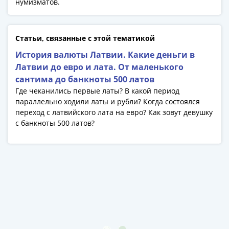
нумизматов.
Банкноты
РФ
1992
Статьи, связанные с этой тематикой
1993
1994
История валюты Латвии. Какие деньги в
1995
Латвии до евро и лата. От маленького
1997
сантима до банкноты 500 латов
2001
Где чеканились первые латы? В какой период
2004
параллельно ходили латы и рубли? Когда состоялся
переход с латвийского лата на евро? Как зовут девушку
2010
с банкноты 500 латов?
2017
2022-
2025
Памятные
Банкноты
мира
Австралия
и
Океания