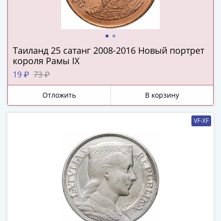
и
Петр
I
(1682-
1717)
Таиланд 25 сатанг 2008-2016 Новый портрет
Федор
короля Рамы IX
III
19 ₽
73 ₽
Алексеевич
(1676-
Отложить
В корзину
1682)
Алексей
VF-XF
Михайлович
(1645-
1676)
Михаил
Федорович
(1613-
1645)
Василий