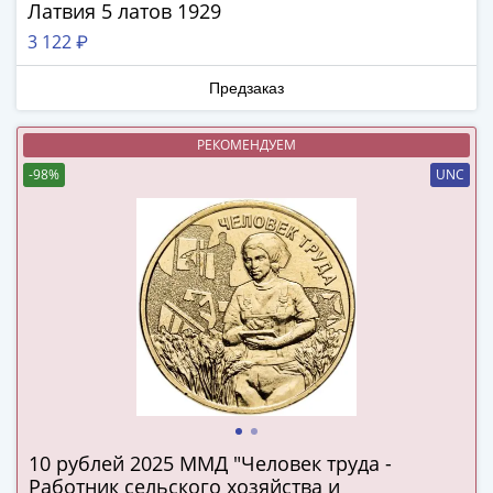
ЧМ
Латвия 5 латов 1929
по
3 122 ₽
футболу
2018
Предзаказ
Крымские
события
РЕКОМЕНДУЕМ
Архитектура
-98%
UNC
Красная
книга
Личности
Мультипликация
События
Серебряные
и
золотые
Города
трудовой
доблести
10 рублей 2025 ММД "Человек труда -
Освобожденные
Работник сельского хозяйства и