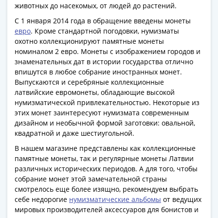
Антика
животных до насекомых, от людей до растений.
и
С 1 января 2014 года в обращение введены монеты
средневековье
евро
. Кроме стандартной погодовки, нумизматы
Древняя
охотно коллекционируют памятные монеты
Греция
номиналом 2 евро. Монеты с изображением городов и
Древний
знаменательных дат в истории государства отлично
Рим
впишутся в любое собрание иностранных монет.
Византия
Выпускаются и серебряные коллекционные
латвийские евромонеты, обладающие высокой
Золотая
нумизматической привлекательностью. Некоторые из
Орда
этих монет заинтересуют нумизмата современным
Крымское
дизайном и необычной формой заготовки: овальной,
ханство
квадратной и даже шестиугольной.
Речь
В нашем магазине представлены как коллекционные
Посполитая
памятные монеты, так и регулярные монеты Латвии
Священная
различных исторических периодов. А для того, чтобы
Римская
собрание монет этой замечательной страны
империя
смотрелось еще более изящно, рекомендуем выбрать
Другие
себе недорогие
нумизматические альбомы
от ведущих
Банкноты
мировых производителей аксессуаров для бонистов и