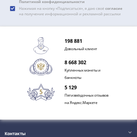
Политикой конфиденциальности
акции
Нажимая на кнопку «Подписаться», я даю своё
согласие
Чеки
на получение информационной и рекламной рассылки
и
купоны
ВНЕШПОСЫЛТОРГ
198 881
Дорожные
Круизные
Довольный клиент
Отрезные
8 668 302
Отрезные
(серия
Купленных монеты и
Д)
банкноты
Другие
5 129
Наборы
Пятизвёздочных отзывов
и
на Яндекс.Маркете
коллекции
Контакты