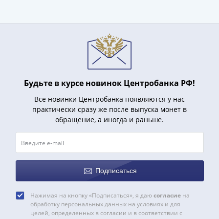
1991
Гражданская
война
Банкноты
царской
России
Частные
Будьте в курсе новинок Центробанка РФ!
выпуски
Банкноты
Все новинки Центробанка появляются у нас
с
практически сразу же после выпуска монет в
обращение, а иногда и раньше.
красивыми
номерами
Лотерейные
билеты
Евросувенир
Подписаться
"0
евро"
Нажимая на кнопку «Подписаться», я даю
согласие
на
Облигации
обработку персональных данных на условиях и для
целей, определенных в согласии и в соответствии с
и