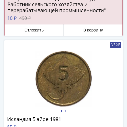
Города-
Работник сельского хозяйства и
столицы
перерабатывающей промышленности"
Европы
10 ₽
490 ₽
Наборы
и
Отложить
В корзину
коллекции
Монеты
VF-XF
СССР
и
РСФСР
РСФСР
и
СССР
(1921-
1958)
СССР
и
ГКЧП
Исландия 5 эйре 1981
(1961