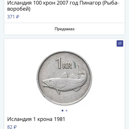
Исландия 100 крон 2007 год Пинагор (Рыба-
III
воробей)
(1505-­
371 ₽
1533)
Иван
Предзаказ
III
(1462-­
XF
1505)
Василий
II
Темный
(1425-­
1462)
Псков
(1425-­
1510)
Новгород
(1420-­
Исландия 1 крона 1981
1478)
82 ₽