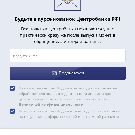
1991
Гражданская
война
Будьте в курсе новинок Центробанка РФ!
Банкноты
Все новинки Центробанка появляются у нас
царской
практически сразу же после выпуска монет в
России
обращение, а иногда и раньше.
Частные
выпуски
Банкноты
с
Подписаться
красивыми
номерами
Нажимая на кнопку «Подписаться», я даю
согласие
на
Лотерейные
обработку персональных данных на условиях и для
билеты
целей, определенных в согласии и в соответствии с
Евросувенир
Политикой конфиденциальности
"0
Нажимая на кнопку «Подписаться», я даю своё
согласие
на получение информационной и рекламной рассылки
евро"
Облигации
и