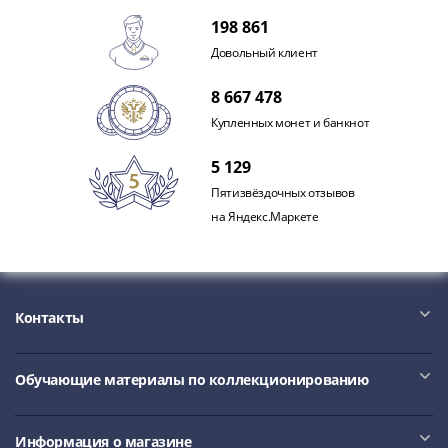
акции
198 861
Чеки
Довольный клиент
и
купоны
8 667 478
ВНЕШПОСЫЛТОРГ
Купленных монет и банкнот
Дорожные
Круизные
5 129
Отрезные
Пятизвёздочных отзывов
Отрезные
на Яндекс.Маркете
(серия
Д)
Другие
Наборы
Контакты
и
коллекции
Обучающие материалы по коллекционированию
Информация о магазине