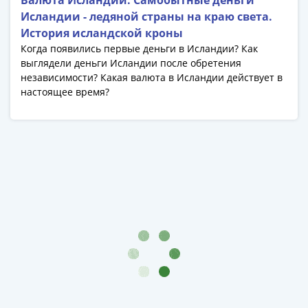
Валюта Исландии. Самобытные деньги
Банкноты
Исландии - ледяной страны на краю света.
РФ
История исландской кроны
1992
Когда появились первые деньги в Исландии? Как
1993
выглядели деньги Исландии после обретения
1994
независимости? Какая валюта в Исландии действует в
1995
настоящее время?
1997
2001
2004
2010
2017
2022-
2025
Памятные
Банкноты
мира
Австралия
и
Океания