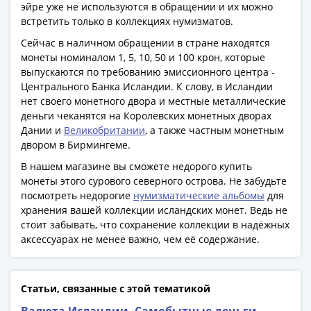
Антика
эйре уже не используются в обращении и их можно
и
встретить только в коллекциях нумизматов.
средневековье
Сейчас в наличном обращении в стране находятся
Древняя
монеты номиналом 1, 5, 10, 50 и 100 крон, которые
Греция
выпускаются по требованию эмиссионного центра -
Древний
Центрального Банка Исландии. К слову, в Исландии
Рим
нет своего монетного двора и местные металлические
Византия
деньги чеканятся на Королевских монетных дворах
Дании и
Великобритании
, а также частным монетным
Золотая
двором в Бирмингеме.
Орда
Крымское
В нашем магазине вы сможете недорого купить
монеты этого сурового северного острова. Не забудьте
ханство
посмотреть недорогие
нумизматические альбомы
для
Речь
хранения вашей коллекции исландских монет. Ведь не
Посполитая
стоит забывать, что сохранение коллекции в надёжных
Священная
аксессуарах не менее важно, чем её содержание.
Римская
империя
Другие
Статьи, связанные с этой тематикой
Банкноты