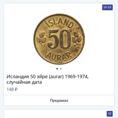
1894)
Александр
VF-XF
II
(1854-
1881)
Николай
I
(1826-
1855)
Александр
I
(1801-
1825)
Исландия 50 эйре (aurar) 1969-1974,
случайная дата
Павел
I
148 ₽
(1796-
1801)
Предзаказ
Екатерина
II
XF