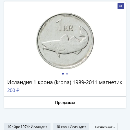
Наборы
XF
Другие
ЕВРО
Германия
Евросоюз
ФРГ
ГДР
Третий
рейх
Веймарская
республика
Нотгельды
Исландия 1 крона (krona) 1989-2011 магнетик
Германская
200 ₽
империя
Бавария
Предзаказ
Данциг
Пруссия
Саар
10 эйре 1974г Исландия
10 крон Исландия
Священная
Развернуть