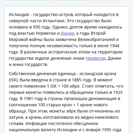
Римская
империя
Исландия - государство-остров, который находится в
Другие
северной части Атлантики. Это государство было
Приднестровье
основано в 930 году. Однако, долгое время находилось
Украина
под властью Норвегии и
Дании
, а годы Второй
Мировой войны была захвачена Великобританией и
Монеты
получила полную независимость только в июне 1944
мира
года. В различные исторические эпохи на территории
Австралия
государства ходили денежные знаки
Норвегии
, Дании
и
и иных государств.
Океания
Собственная денежная единица - исландская крона
Азия
(ISK), была введена в стране в 1885 году. В момент
Америка
своего появления 1 ISK = 100 эйре. Стоит отметить, что
Африка
первые монеты появились в обращении только в 1925
Европа
году. В 1981 году в страны произошла деноминация в
Другие
соотношении 100 старых крон = 1 кроне нового
образца. При этом, монеты эйре были отчеканены из
страны
латуни, а кроны изготавливали из медно-никелевого
Смешанные
сплава. Инфляция постепенно обесценила
лоты
национальную валюту Исландии и с января 1995 года