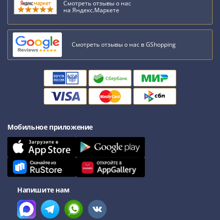
Нижегородско-
Смотреть отзывы о нас
на Яндекс.Маркете
Суздальское
княжество
(1383-
Смотреть отзывы о нас в GShopping
1431)
США
Регулярные
выпуски
Доллары
Сакагавеи
(индианка)
Мобильное приложение
Доллары
инновации
Президентские
доллары
Квотеры
(парки)
Напишите нам
Квотеры
(штаты)