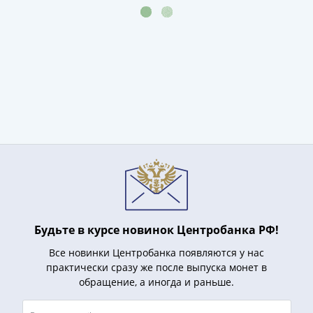
и
Петр
I
(1682-
1717)
Федор
III
Алексеевич
(1676-
1682)
Алексей
Михайлович
(1645-
1676)
Будьте в курсе новинок Центробанка РФ!
Михаил
Федорович
Все новинки Центробанка появляются у нас
(1613-
практически сразу же после выпуска монет в
обращение, а иногда и раньше.
1645)
Василий