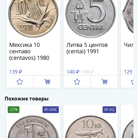
(1762-
1796)
Петр
III
(1762-
1762)
Мексика 10
Литва 5 центов
Чили
Елизавета
сентаво
(centai) 1991
(1741-
(centavos) 1980
1762)
Иоанн
139 ₽
140 ₽
148 ₽
129 ₽
Антонович
(1740-
1741)
Анна
Похожие товары
Иоанновна
-27%
XF-UNC
XF-AU
(1730-
1740)
Петр
II