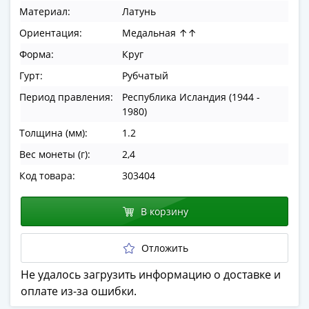
в
Материал:
Латунь
ВОВ
Ориентация:
Медальная ↑↑
75
Форма:
Круг
лет
Гурт:
Рубчатый
Победы
в
Период правления:
Республика Исландия (1944 -
ВОВ
1980)
Человек
Толщина (мм):
1.2
труда
Вес монеты (г):
2,4
Города-
герои
Код товара:
303404
Оружие
Великой
В корзину
Победы
Олимпиада
Отложить
в
Не удалось загрузить информацию о доставке и
Сочи
оплате из-за ошибки.
2014