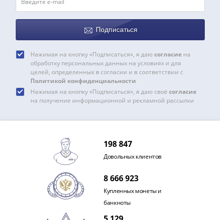
IV
Шуйский
(1606-­
Подписаться
1610)
Борис
Нажимая на кнопку «Подписаться», я даю
согласие
на
Годунов
обработку персональных данных на условиях и для
целей, определенных в согласии и в соответствии с
(1598-­
Политикой конфиденциальности
1605)
Нажимая на кнопку «Подписаться», я даю своё
согласие
Фёдор
на получение информационной и рекламной рассылки
I
Иванович
(1584-­
198 847
1598)
Иван
Довольных клиентов
IV
8 666 923
Грозный
Купленных монеты и
(1533-
банкноты
1584)
Василий
5 129