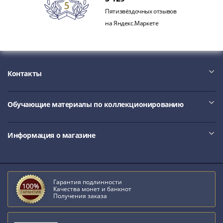
III
Пятизвёздочных отзывов
(1505-­
на Яндекс.Маркете
1533)
Иван
III
(1462-­
Контакты
1505)
Василий
II
Обучающие материалы по коллекционированию
Темный
(1425-­
Информация о магазине
1462)
Псков
(1425-­
1510)
Гарантия подлинности
Новгород
Качества монет и банкнот
Получения заказа
(1420-­
1478)