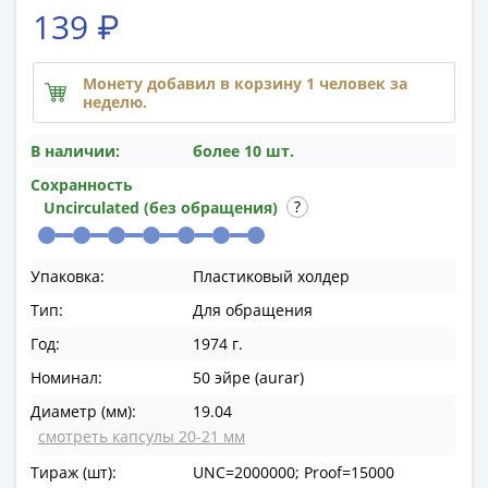
памятные
139 ₽
Биметаллические
(10р)
Монету добавил в корзину 1 человек за
ГВС
неделю.
и
аналогичные
В наличии:
более 10 шт.
(10р)
Сохранность
200
Uncirculated (без обращения)
лет
Победы
1812
Упаковка:
Пластиковый холдер
50
Тип:
Для обращения
лет
Год:
1974 г.
Победы
в
Номинал:
50 эйре (aurar)
ВОВ
Диаметр (мм):
19.04
70
смотреть капсулы 20-21 мм
лет
Тираж (шт):
UNC=2000000; Proof=15000
Победы