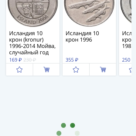
(1727-
1729)
Екатерина
I
Исландия 10
Исландия 10
Исла
(1725-
крон (kronur)
крон 1996
крона
1727)
1996-2014 Мойва,
1989
Петр
случайный год
I
169 ₽
230 ₽
355 ₽
250 ₽
(1700-
1725)
Наборы
и
коллекции
Монеты
Древней
Руси
Иван
V