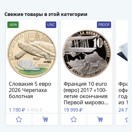
1894)
Александр
Свежие товары в этой категории
II
(1854-
-66%
UNC
PROOF
1881)
Николай
I
(1826-
1855)
Александр
I
(1801-
Словакия 5 евро
Франция 10 euro
Фран
1825)
2026 Черепаха
(евро) 2017 «100-
офиц
Павел
болотная
летие окончания
годо
I
Первой мировой
из 10
(1796-
войны»
футл
1 190 ₽
3 490 ₽
19 999 ₽
24 75
1801)
Екатерина
II