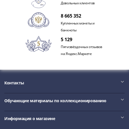
IV
Довольных клиентов
Шуйский
8 665 352
(1606-­
1610)
Купленных монеты и
Борис
банкноты
Годунов
5 129
(1598-­
Пятизвёздочных отзывов
1605)
на Яндекс.Маркете
Фёдор
I
Иванович
(1584-­
Контакты
1598)
Иван
IV
Обучающие материалы по коллекционированию
Грозный
(1533-
Информация о магазине
1584)
Василий