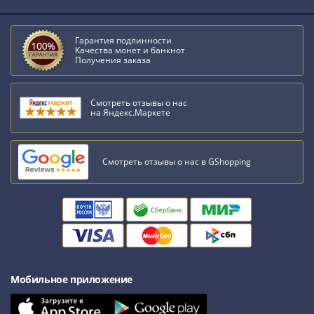
III
(1505-­
Гарантия подлинности
1533)
Качества монет и банкнот
Получения заказа
Иван
III
(1462-­
Смотреть отзывы о нас
1505)
на Яндекс.Маркете
Василий
II
Темный
Смотреть отзывы о нас в GShopping
(1425-­
1462)
Псков
(1425-­
1510)
Новгород
Мобильное приложение
(1420-­
1478)