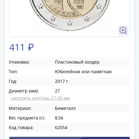
памятные
Биметаллические
(10р)
ГВС
и
аналогичные
411 ₽
(10р)
200
лет
Упаковка:
Пластиковый холдер
Победы
Тип:
Юбилейная или памятная
1812
Год:
2017 г.
50
Диаметр (мм):
27
лет
смотреть капсулы 27-28 мм
Победы
в
Материал:
Биметалл
ВОВ
Вес предмета (г):
8,56
70
Код товара:
62554
лет
Победы