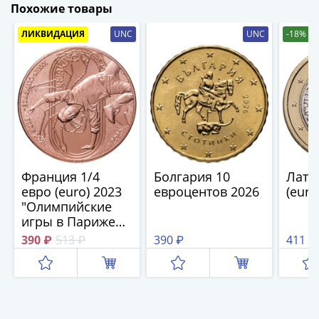
(1762-
Похожие товары
1796)
ЛИКВИДАЦИЯ
UNC
UNC
-18%
Петр
III
(1762-
1762)
Елизавета
(1741-
1762)
Иоанн
Франция 1/4
Болгария 10
Латв
Антонович
евро (euro) 2023
евроцентов 2026
(euro
(1740-
"Олимпийские
1741)
игры в Париже
Анна
2024 - Брейк-
390 ₽
513 ₽
390 ₽
411 ₽
Иоанновна
данс"
(1730-
1740)
Петр
II