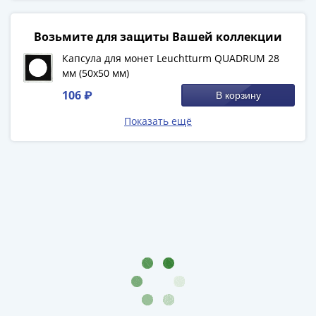
Города-
столицы
Смотреть больше отзывов
Возьмите для защиты Вашей коллекции
Европы
Наборы
Капсула для монет Leuchtturm QUADRUM 28
и
мм (50х50 мм)
коллекции
106 ₽
В корзину
Монеты
Показать ещё
СССР
и
РСФСР
РСФСР
и
СССР
(1921-
1958)
СССР
и
ГКЧП
(1961