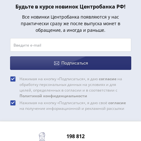
и
Будьте в курсе новинок Центробанка РФ!
Петр
I
Все новинки Центробанка появляются у нас
(1682-
практически сразу же после выпуска монет в
1717)
обращение, а иногда и раньше.
Федор
III
Алексеевич
(1676-
Подписаться
1682)
Алексей
Нажимая на кнопку «Подписаться», я даю
согласие
на
Михайлович
обработку персональных данных на условиях и для
(1645-
целей, определенных в согласии и в соответствии с
Политикой конфиденциальности
1676)
Нажимая на кнопку «Подписаться», я даю своё
согласие
Михаил
на получение информационной и рекламной рассылки
Федорович
(1613-
1645)
Василий
198 812