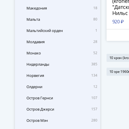
(krone
"Датск
Македония
18
Нильс
Мальта
80
920 ₽
Мальтийский орден
1
Молдавия
28
Монако
52
10 крон (kro
Нидерланды
385
10 эре 1960
Норвегия
134
Олдерни
12
Остров Гернси
107
Остров Джерси
157
Остров Мэн
280