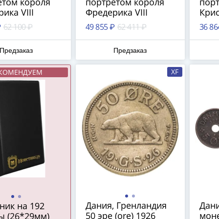
етом короля
портретом короля
пор
ика VIII
Фредерика VIII
Крис
₽
62 100 ₽
49 855 ₽
62 411 ₽
36 86
Предзаказ
Предзаказ
XF
КОМЕНДУЕМ
Дания, Гренландия
Дани
ник на 192
50 эре (ore) 1926
моне
ы (26*29мм)