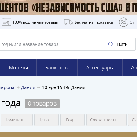
100% подлинные товары
Бесплатная доставка
Отп
Найти
Монеты
Банкноты
Аксессуары
Ан
Европа
Дания
10 эре 1949г Дания
 года
0 товаров
Номинал
Цена
Год
Сохранность
Ск