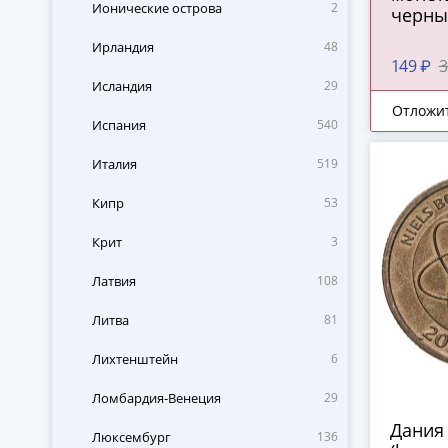
Ионические острова
2
черны
Ирландия
48
149 ₽
3
Исландия
29
Отложи
Испания
540
Италия
519
Кипр
53
Крит
3
Латвия
108
Литва
81
Лихтенштейн
6
Ломбардия-Венеция
29
Дания 
Люксембург
136