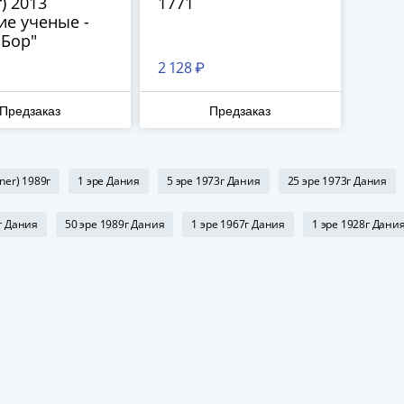
r) 2013
1771
ие ученые -
 Бор"
2 128 ₽
Предзаказ
Предзаказ
ner) 1989г
1 эре Дания
5 эре 1973г Дания
25 эре 1973г Дания
г Дания
50 эре 1989г Дания
1 эре 1967г Дания
1 эре 1928г Дани