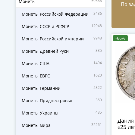
59666
Монеты
По за
3486
Монеты Российской Федерации
12948
Монеты СССР и РСФСР
-66%
9948
Монеты Российской империи
335
Монеты Древней Руси
1494
Монеты США
1620
Монеты ЕВРО
5822
Монеты Германии
369
Монеты Приднестровья
485
Монеты Украины
Дания 
32261
Монеты мира
«25 ле