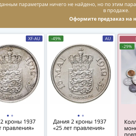
данным параметрам ничего не найдено, но по этим пара
в продаже.
Оформите предзаказ на н
XF-AU
-49%
AU
-29%
2 кроны 1937
Дания 2 кроны 1937
Колл
т правления»
«25 лет правления»
моне
повт