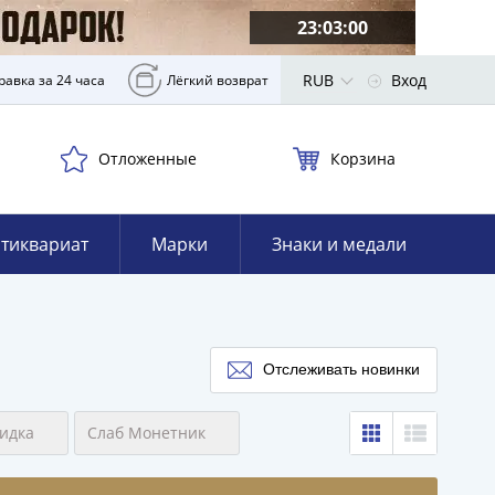
23:02:59
RUB
Вход
равка за 24 часа
Лёгкий возврат
Отложенные
Корзина
тиквариат
Марки
Знаки и медали
Отслеживать новинки
идка
Слаб Монетник