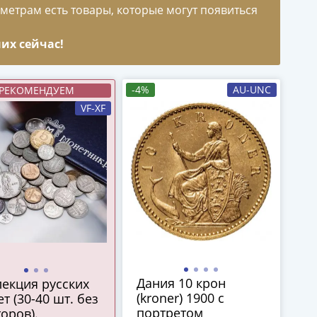
метрам есть товары, которые могут появиться
их сейчас!
-4%
AU-UNC
РЕКОМЕНДУЕМ
VF-XF
Дания 10 крон
екция русских
(kroner) 1900 с
т (30-40 шт. без
портретом
оров).