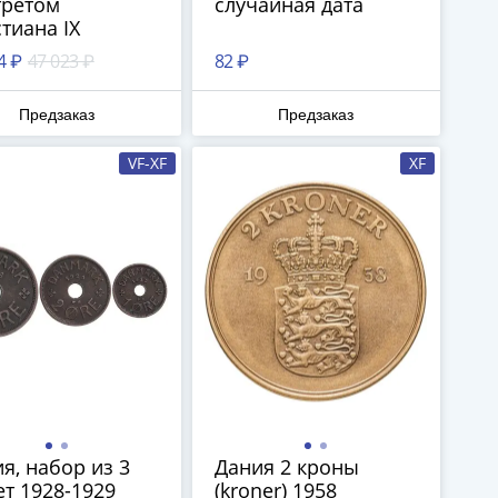
третом
случайная дата
тиана IX
4 ₽
47 023 ₽
82 ₽
Предзаказ
Предзаказ
VF-XF
XF
я, набор из 3
Дания 2 кроны
т 1928-1929
(kroner) 1958