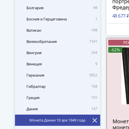
портр
Фредер
Болгария
98
48 677 
Босния и Герцеговина
1
Ватикан
198
Великобритания
1541
РЕ
-62%
Венгрия
294
Венеция
9
Германия
5822
Гибралтар
168
Греция
155
Дания
147
Монета Дании 10 эре 1949 года
Монет
монет