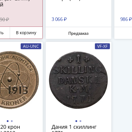
й
3 066 ₽
986 ₽
90 ₽
ть
В корзину
Предзаказ
AU-UNC
VF-XF
20 крон
Дания 1 скиллинг