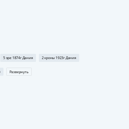
5 эре 1874г Дания
2 кроны 1923г Дания
я
Развернуть