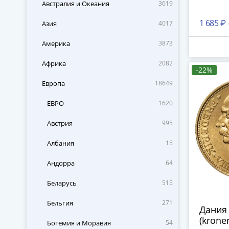
Австралия и Океания
3619
1 685 ₽
Азия
4017
Америка
3873
Африка
2082
-22%
Европа
18649
ЕВРО
1620
Австрия
995
Албания
15
Андорра
64
Беларусь
515
Бельгия
271
Дания 
(kroner
Богемия и Моравия
54