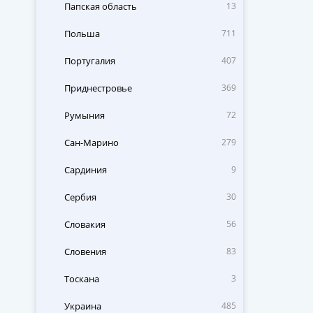
Папская область
13
Польша
711
Португалия
407
Приднестровье
369
Румыния
72
Сан-Марино
279
Сардиния
9
Сербия
30
Словакия
56
Словения
83
Тоскана
3
Украина
485