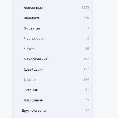
Финляндия
1275
Франция
770
Хорватия
33
Черногория
2
Чехия
39
Чехословакия
192
Швейцария
177
Швеция
384
Эстония
61
Югославия
39
Другие страны
27