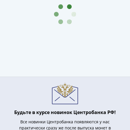
Нижегородско-
Суздальское
княжество
(1383-
1431)
США
Регулярные
выпуски
Доллары
Сакагавеи
(индианка)
Доллары
инновации
Президентские
доллары
Квотеры
(парки)
Будьте в курсе новинок Центробанка РФ!
Квотеры
Все новинки Центробанка появляются у нас
(штаты)
практически сразу же после выпуска монет в