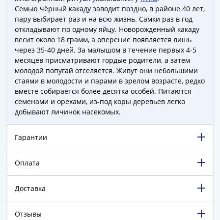
1894)
Семью чёрный какаду заводит поздно, в районе 40 лет,
Александр
пару выбирает раз и на всю жизнь. Самки раз в год
II
откладывают по одному яйцу. Новорожденный какаду
(1854-
весит около 18 грамм, а оперение появляется лишь
1881)
через 35-40 дней. За малышом в течение первых 4-5
Николай
месяцев присматривают гордые родители, а затем
I
молодой попугай отселяется. Живут они небольшими
стаями в молодости и парами в зрелом возрасте, редко
(1826-
вместе собирается более десятка особей. Питаются
1855)
семенами и орехами, из-под коры деревьев легко
Александр
добывают личинок насекомых.
I
(1801-
Гарантии
1825)
Павел
Оплата
I
(1796-
1801)
Доставка
Екатерина
II
Отзывы