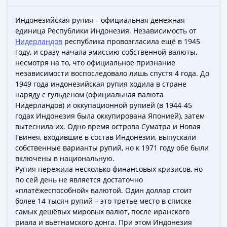
ЧМ
по
Индонезийская рупия – официальная денежная
футболу
единица Республики Индонезия. Независимость от
2018
Нидерландов
республика провозгласила ещё в 1945
Крымские
году, и сразу начала эмиссию собственной валюты,
события
несмотря на то, что официальное признание
Архитектура
независимости воспоследовало лишь спустя 4 года. До
1949 года индонезийская рупия ходила в стране
Красная
наряду с гульденом (официальная валюта
книга
Нидерландов) и оккупационной рупией (в 1944-45
Личности
годах Индонезия была оккупирована Японией), затем
Мультипликация
вытеснила их. Одно время острова Суматра и Новая
События
Гвинея, входившие в состав Индонезии, выпускали
Серебряные
собственные варианты рупий, но к 1971 году обе были
и
включены в национальную.
Рупия пережила несколько финансовых кризисов, но
золотые
по сей день не является достаточно
Города
«платёжеспособной» валютой. Один доллар стоит
трудовой
более 14 тысяч рупий – это третье место в списке
доблести
самых дешёвых мировых валют, после иранского
Освобожденные
риала и вьетнамского донга. При этом Индонезия