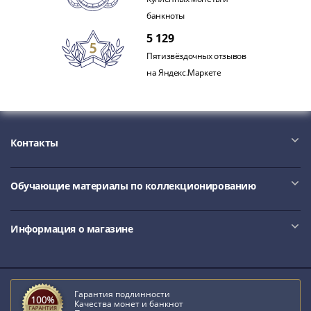
Римская
банкноты
империя
5 129
Другие
Пятизвёздочных отзывов
Приднестровье
на Яндекс.Маркете
Украина
Монеты
мира
Австралия
Контакты
и
Океания
Азия
Обучающие материалы по коллекционированию
Америка
Африка
Европа
Информация о магазине
Другие
страны
Смешанные
лоты
Гарантия подлинности
Качества монет и банкнот