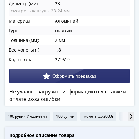
Диаметр (мм):
23
в
смотреть капсулы 23-24 мм
ВОВ
75
Материал:
Алюминий
лет
Гурт:
гладкий
Победы
Толщина (мм):
2 мм
в
ВОВ
Вес монеты (г):
1,8
Человек
Код товара:
271619
труда
Города-
герои
Оружие
Не удалось загрузить информацию о доставке и
Великой
оплате из-за ошибки.
Победы
Олимпиада
в
100 рупий Индонезия
100 рупий
монеты до 2000г
монеты 
Сочи
2014
Подробное описание товара