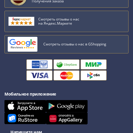
Антика
Получения заказа
и
средневековье
Смотреть отзывы о нас
Древняя
на Яндекс.Маркете
Греция
Древний
Рим
Смотреть отзывы о нас в GShopping
Византия
Золотая
Орда
Крымское
ханство
Речь
Посполитая
Мобильное приложение
Священная
Римская
империя
Другие
Банкноты
Напишите нам