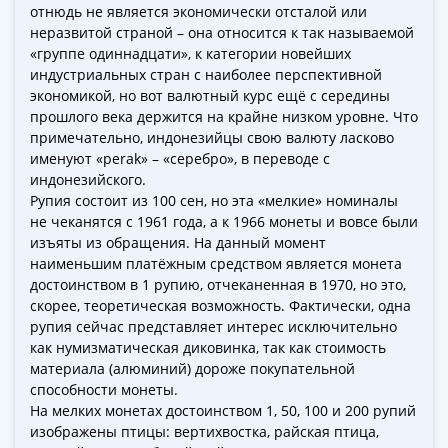
Города-
отнюдь не является экономически отсталой или
столицы
неразвитой страной – она относится к так называемой
«группе одиннадцати», к категории новейших
Европы
индустриальных стран с наиболее перспективной
Наборы
экономикой, но вот валютный курс ещё с середины
и
прошлого века держится на крайне низком уровне. Что
коллекции
примечательно, индонезийцы свою валюту ласково
Монеты
именуют «perak» – «серебро», в переводе с
СССР
индонезийского.
и
Рупия состоит из 100 сен, но эта «мелкие» номиналы
не чеканятся с 1961 года, а к 1966 монеты и вовсе были
РСФСР
изъяты из обращения. На данный момент
РСФСР
наименьшим платёжным средством является монета
и
достоинством в 1 рупию, отчеканенная в 1970, но это,
СССР
скорее, теоретическая возможность. Фактически, одна
(1921-
рупия сейчас представляет интерес исключительно
1958)
как нумизматическая диковинка, так как стоимость
СССР
материала (алюминий) дороже покупательной
способности монеты.
и
На мелких монетах достоинством 1, 50, 100 и 200 рупий
ГКЧП
изображены птицы: вертихвостка, райская птица,
(1961