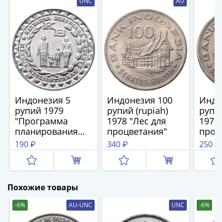
UNC
AU
IV
Шуйский
(1606-­
1610)
Борис
Годунов
(1598-­
1605)
Фёдор
Индонезия 5
Индонезия 100
Индо
рупий 1979
рупий (rupiah)
рупий
I
"Программа
1978 "Лес для
1978 
Иванович
планирования
процветания"
проц
(1584-­
семьи"
190 ₽
340 ₽
250 ₽
1598)
Иван
IV
Грозный
Похожие товары
(1533-
-6%
AU-UNC
UNC
-6%
1584)
Василий