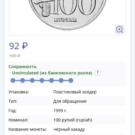
памятные
Биметаллические
(10р)
ГВС
и
аналогичные
92 ₽
(10р)
200
100 ₽
лет
Сохранность
Победы
Uncirculated (из банковского ролла)
1812
50
лет
Упаковка:
Пластиковый холдер
Победы
Тип:
Для обращения
в
ВОВ
Год:
1999 г.
70
Номинал:
100 рупий (rupiah)
лет
Название монеты:
чёрный какаду
Победы