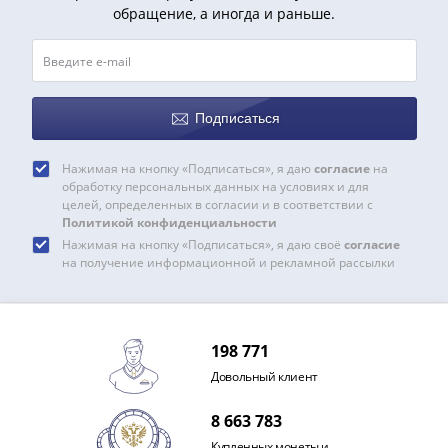
Наборы
обращение, а иногда и раньше.
Другие
ЕВРО
Германия
Евросоюз
Подписаться
ФРГ
ГДР
Нажимая на кнопку «Подписаться», я даю
согласие
на
Третий
обработку персональных данных на условиях и для
рейх
целей, определенных в согласии и в соответствии с
Веймарская
Политикой конфиденциальности
Нажимая на кнопку «Подписаться», я даю своё
согласие
республика
на получение информационной и рекламной рассылки
Нотгельды
Германская
империя
Бавария
198 771
Данциг
Довольный клиент
Пруссия
Саар
8 663 783
Священная
Купленных монеты и