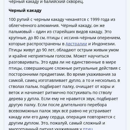
чёрный какаду и балийский скворец.
-
Черный какаду
1991)
Юбилейные
100 рупий с черным какаду чеканятся с 1999 года из
и
облегчённого алюминия. Чёрный какаду, он же
пальмовый – один из старейших видов какаду. Это
памятные
крупные, до 80 см, птицы с иссиня-чёрным оперением,
Наборы
которые распространены в
Австралии
и Индонезии.
и
Птицы живут до 90 лет, обладают острым живым умом
коллекции
и крайне неприятным голосом. Может научиться
Монеты
разговаривать. Это едва ли не единственные в мире
Российской
птицы, совершающие сложные ритуальные действия с
империи
посторонними предметами. Во время ухаживания за
самкой, самец изготавливает дупло, а то и несколько, в
Николай
стволах пальм, подбирает палку, очищает от коры и
II
веток и начинает ритмично постукивать по стволу
(1894-
дерева у дупла. Если ему не нравится звук, подбирает
1917)
другую палку. Если после длительного перебора
Александр
всевозможных палок звук всё равно не устраивает
III
какаду или его даму сердца, операция повторяется с
(1881-
другим дуплом. Это, пожалуй, самый сложный и
многогранный ритуал ухаживания у
птиц
.