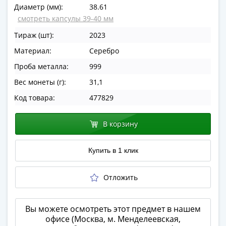
Диаметр (мм):
38.61
в
смотреть капсулы 39-40 мм
ВОВ
75
Тираж (шт):
2023
лет
Материал:
Серебро
Победы
Проба металла:
999
в
ВОВ
Вес монеты (г):
31,1
Человек
Код товара:
477829
труда
Города-
В корзину
герои
Оружие
Купить в 1 клик
Великой
Победы
Олимпиада
Отложить
в
Сочи
Вы можете осмотреть этот предмет в нашем
2014
офисе (Москва, м. Менделеевская,