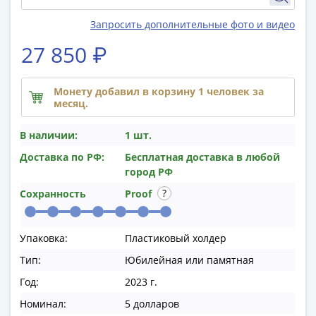
памятные
Биметаллические
Запросить дополнительные фото и видео
(10р)
27 850 ₽
ГВС
и
аналогичные
Монету добавил в корзину 1 человек за
месяц.
(10р)
200
В наличии:
1 шт.
лет
Победы
Доставка по РФ:
Бесплатная доставка в любой
город РФ
1812
50
Сохранность
Proof
лет
Победы
Упаковка:
Пластиковый холдер
в
ВОВ
Тип:
Юбилейная или памятная
70
Год:
2023 г.
лет
Номинал:
5 долларов
Победы