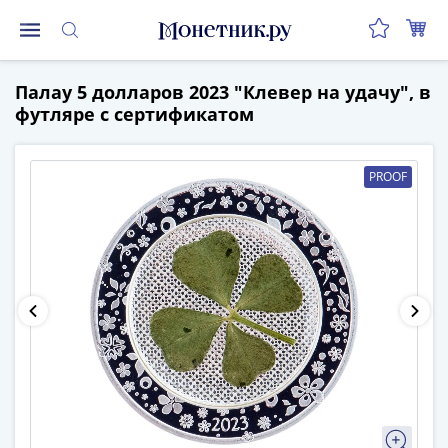
Монеты
Палау 5 долларов 2023 "Клевер на удачу", в
Монеты
футляре с сертификатом
Российской
Федерации
Регулярные
PROOF
выпуски
до
реформы
(1992-
1993)
после
реформы
(1997-
нв)
Юбилейные
и