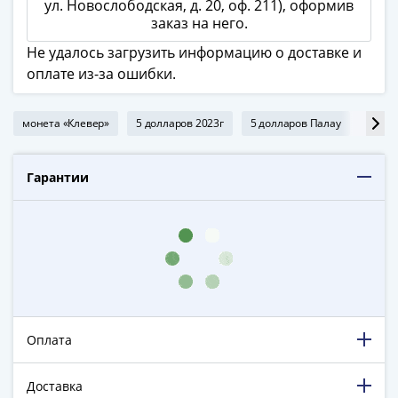
ЧМ
ул. Новослободская, д. 20, оф. 211), оформив
по
заказ на него.
футболу
Не удалось загрузить информацию о доставке и
2018
оплате из-за ошибки.
Крымские
события
монета «Клевер»
5 долларов 2023г
5 долларов Палау
сереб
Архитектура
Красная
книга
Гарантии
Личности
Мультипликация
События
Серебряные
и
золотые
Города
трудовой
Оплата
доблести
Освобожденные
Доставка