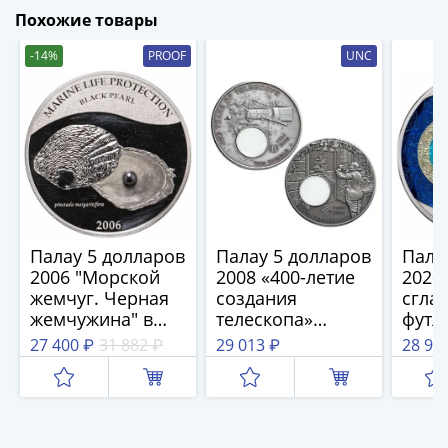
(1762-
Похожие товары
1796)
Петр
-14%
PROOF
UNC
III
(1762-
1762)
Елизавета
(1741-
1762)
Иоанн
Антонович
Палау 5 долларов
Палау 5 долларов
Пала
(1740-
2006 "Морской
2008 «400-летие
2020 
1741)
жемчуг. Черная
создания
сглаз
жемчужина" в
телескопа»
футл
Анна
футляре
набор из 2 монет
серт
Иоанновна
27 400 ₽
31 882 ₽
29 013 ₽
28 95
(1730-
1740)
Петр
II