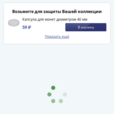
-
1991)
Возьмите для защиты Вашей коллекции
Юбилейные
Капсула для монет диаметром 40 мм
и
59 ₽
В корзину
памятные
Наборы
Показать ещё
и
коллекции
Монеты
Российской
империи
Николай
II
(1894-
1917)
Александр
III
(1881-