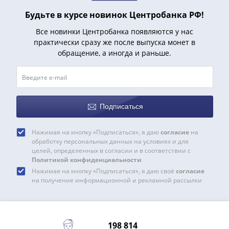
и
Петр
Будьте в курсе новинок Центробанка РФ!
I
Все новинки Центробанка появляются у нас
(1682-
практически сразу же после выпуска монет в
1717)
обращение, а иногда и раньше.
Федор
III
Алексеевич
(1676-
Подписаться
1682)
Алексей
Нажимая на кнопку «Подписаться», я даю
согласие
на
Михайлович
обработку персональных данных на условиях и для
(1645-
целей, определенных в согласии и в соответствии с
1676)
Политикой конфиденциальности
Михаил
Нажимая на кнопку «Подписаться», я даю своё
согласие
на получение информационной и рекламной рассылки
Федорович
(1613-
1645)
Василий
198 814