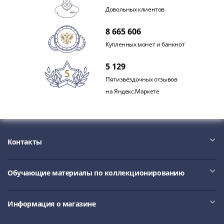
IV
Довольных клиентов
Шуйский
(1606-­
8 665 606
1610)
Купленных монет и банкнот
Борис
Годунов
5 129
(1598-­
Пятизвёздочных отзывов
1605)
на Яндекс.Маркете
Фёдор
I
Иванович
(1584-­
Контакты
1598)
Иван
IV
Обучающие материалы по коллекционированию
Грозный
(1533-
Информация о магазине
1584)
Василий