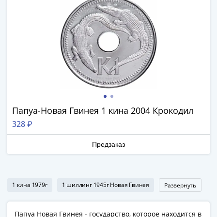
Банкноты
РФ
1992
1993
1994
1995
1997
2001
2004
2010
Папуа-Новая Гвинея 1 кина 2004 Крокодил
2017
328 ₽
2022-
2025
Предзаказ
Памятные
Банкноты
мира
1 кина 1979г
1 шиллинг 1945г Новая Гвинея
Развернуть
Австралия
и
Океания
Папуа Новая Гвинея - государство, которое находится в