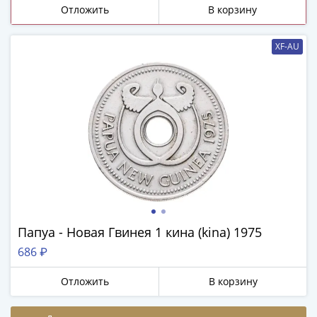
ЧМ
Отложить
В корзину
по
футболу
XF-AU
2018
Крымские
события
Архитектура
Красная
книга
Личности
Мультипликация
События
Серебряные
и
Папуа - Новая Гвинея 1 кина (kina) 1975
золотые
686 ₽
Города
трудовой
Отложить
В корзину
доблести
Освобожденные