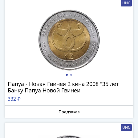
Антика
UNC
и
средневековье
Древняя
Греция
Древний
Рим
Византия
Золотая
Орда
Крымское
ханство
Папуа - Новая Гвинея 2 кина 2008 "35 лет
Речь
Банку Папуа Новой Гвинеи"
Посполитая
332 ₽
Священная
Римская
Предзаказ
империя
Другие
UNC
Банкноты