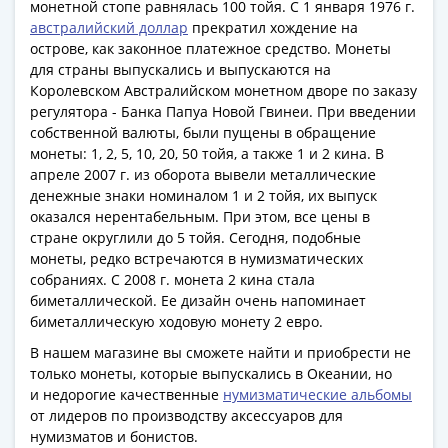
1918
монетной стопе равнялась 100 тойя. С 1 января 1976 г.
1919
австралийский доллар
прекратил хождение на
-
острове, как законное платежное средство. Монеты
для страны выпускались и выпускаются на
1920гг
Королевском Австралийском монетном дворе по заказу
1921
регулятора - Банка Папуа Новой Гвинеи. При введении
1922
собственной валюты, были пущены в обращение
1923
монеты: 1, 2, 5, 10, 20, 50 тойя, а также 1 и 2 кина. В
1924
апреле 2007 г. из оборота вывели металлические
-
денежные знаки номиналом 1 и 2 тойя, их выпуск
1932
оказался нерентабельным. При этом, все цены в
стране округлили до 5 тойя. Сегодня, подобные
1934
монеты, редко встречаются в нумизматических
1937
собраниях. С 2008 г. монета 2 кина стала
1938
биметаллической. Ее дизайн очень напоминает
1947
биметаллическую ходовую монету 2 евро.
(1957)
В нашем магазине вы сможете найти и приобрести не
1961
только монеты, которые выпускались в Океании, но
(по
и недорогие качественные
нумизматические альбомы
Засько)
от лидеров по производству аксессуаров для
1961
нумизматов и бонистов.