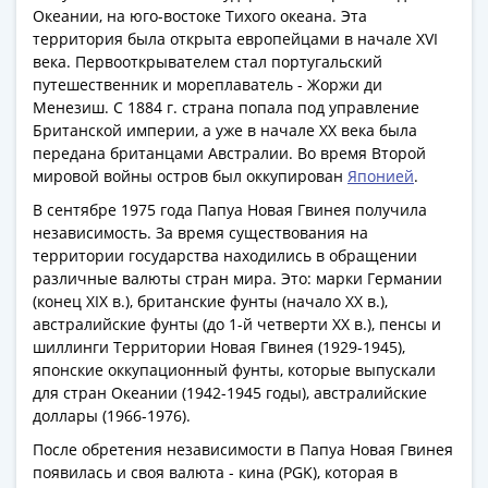
Азия
Океании, на юго-востоке Тихого океана. Эта
территория была открыта европейцами в начале XVI
Америка
века. Первооткрывателем стал португальский
Африка
путешественник и мореплаватель - Жоржи ди
Европа
Менезиш. С 1884 г. страна попала под управление
СНГ
Британской империи, а уже в начале ХХ века была
и
передана британцами Австралии. Во время Второй
страны
мировой войны остров был оккупирован
Японией
.
Балтии
В сентябре 1975 года Папуа Новая Гвинея получила
Смешанные
независимость. За время существования на
лоты
территории государства находились в обращении
Другие
различные валюты стран мира. Это: марки Германии
(конец XIX в.), британские фунты (начало ХХ в.),
страны
австралийские фунты (до 1-й четверти ХХ в.), пенсы и
Банкноты
шиллинги Территории Новая Гвинея (1929-1945),
СССР
японские оккупационный фунты, которые выпускали
1917
для стран Океании (1942-1945 годы), австралийские
-
доллары (1966-1976).
1923
После обретения независимости в Папуа Новая Гвинея
1917
появилась и своя валюта - кина (PGK), которая в