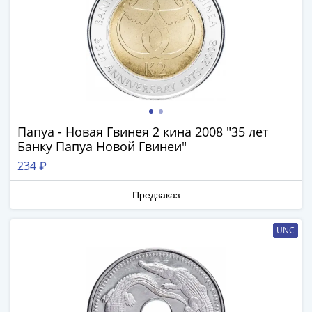
(1727-
1729)
Екатерина
I
(1725-
1727)
Петр
I
Папуа - Новая Гвинея 2 кина 2008 "35 лет
(1700-
Банку Папуа Новой Гвинеи"
1725)
234 ₽
Наборы
и
Предзаказ
коллекции
Монеты
UNC
Древней
Руси
Иван
V