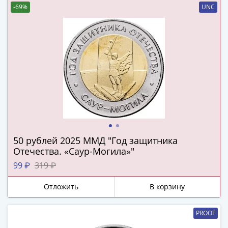
1894)
-69%
UNC
Александр
II
(1854-
1881)
Николай
I
(1826-
1855)
Александр
I
(1801-
50 рублей 2025 ММД "Год защитника
1825)
Отечества. «Саур-Могила»"
Павел
99 ₽
319 ₽
I
(1796-
Отложить
В корзину
1801)
Екатерина
PROOF
II