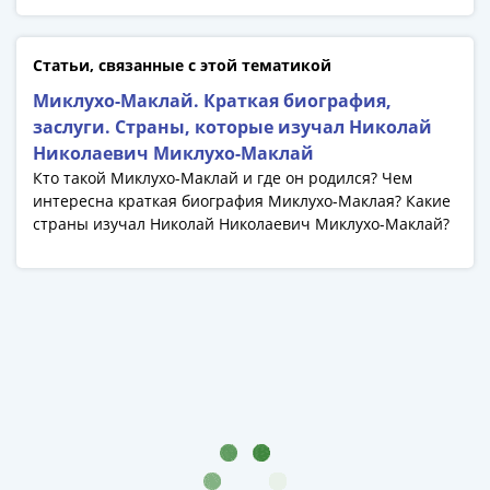
1991
Гражданская
война
Статьи, связанные с этой тематикой
Банкноты
Миклухо-Маклай. Краткая биография,
царской
заслуги. Страны, которые изучал Николай
России
Николаевич Миклухо-Маклай
Частные
Кто такой Миклухо-Маклай и где он родился? Чем
выпуски
интересна краткая биография Миклухо-Маклая? Какие
Банкноты
страны изучал Николай Николаевич Миклухо-Маклай?
с
красивыми
номерами
Лотерейные
билеты
Евросувенир
"0
евро"
Облигации
и