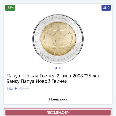
-
-33%
UNC
1991)
Юбилейные
и
памятные
Наборы
и
коллекции
Монеты
Российской
империи
Николай
Папуа - Новая Гвинея 2 кина 2008 "35 лет
II
Банку Папуа Новой Гвинеи"
(1894-
193 ₽
287 ₽
1917)
Александр
Предзаказ
III
(1881-
РЕКОМЕНДУЕМ