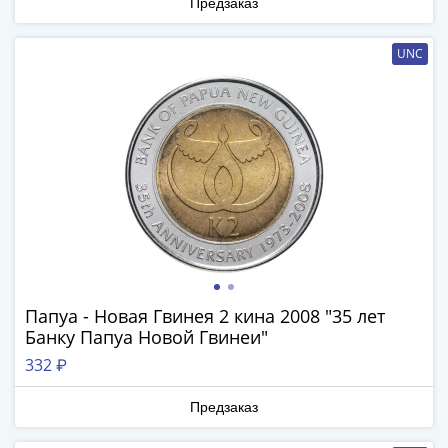
Предзаказ
Римская
империя
UNC
Другие
Приднестровье
Украина
Монеты
мира
Австралия
и
Океания
Азия
Америка
Африка
Папуа - Новая Гвинея 2 кина 2008 "35 лет
Европа
Банку Папуа Новой Гвинеи"
Другие
332 ₽
страны
Смешанные
Предзаказ
лоты