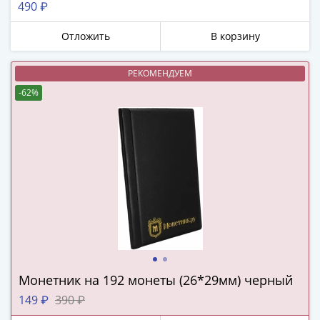
490 ₽
в
ВОВ
Отложить
В корзину
75
лет
РЕКОМЕНДУЕМ
Победы
-62%
в
ВОВ
Человек
труда
Города-
герои
Оружие
Великой
Победы
Олимпиада
в
Монетник на 192 монеты (26*29мм) черный
Сочи
149 ₽
390 ₽
2014