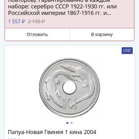
Нижегородско-
наборе: серебро СССР 1922-1930 гг. или
Суздальское
Российской империи 1867-1916 гг. и
княжество
подлинная серебряная копейка Русского
1 557 ₽
2 190 ₽
(1383-
царства!
1431)
Отложить
В корзину
США
Регулярные
UNC
выпуски
Доллары
Сакагавеи
(индианка)
Доллары
инновации
Президентские
доллары
Квотеры
(парки)
Квотеры
Папуа-Новая Гвинея 1 кина 2004
(штаты)