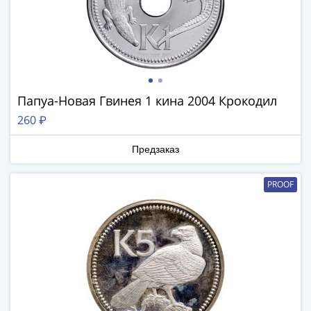
и
Петр
I
(1682-
1717)
Федор
III
Папуа-Новая Гвинея 1 кина 2004 Крокодил
Алексеевич
260 ₽
(1676-
1682)
Предзаказ
Алексей
Михайлович
PROOF
(1645-
1676)
Михаил
Федорович
(1613-
1645)
Василий