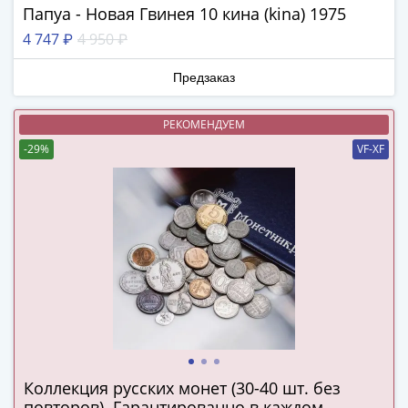
Папуа - Новая Гвинея 10 кина (kina) 1975
III
(1505-­
4 747 ₽
4 950 ₽
1533)
Иван
Предзаказ
III
(1462-­
РЕКОМЕНДУЕМ
1505)
-29%
VF-XF
Василий
II
Темный
(1425-­
1462)
Псков
(1425-­
1510)
Новгород
(1420-­
1478)
Коллекция русских монет (30-40 шт. без
повторов). Гарантированно в каждом