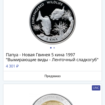
(1762-
1796)
Петр
III
(1762-
1762)
Елизавета
(1741-
1762)
Иоанн
Папуа - Новая Гвинея 5 кина 1997
Антонович
"Вымирающие виды - Ленточный сладкогуб"
(1740-
4 301 ₽
1741)
Анна
Предзаказ
Иоанновна
(1730-
UNC
1740)
Петр
II