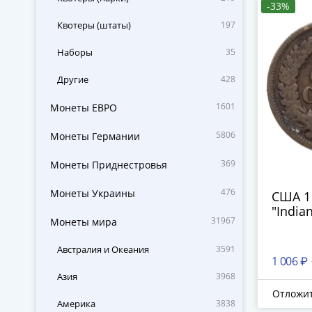
-33%
Квотеры (штаты)
197
Наборы
35
Другие
428
1601
Монеты ЕВРО
5806
Монеты Германии
369
Монеты Приднестровья
476
Монеты Украины
США 1 
"India
31967
Монеты мира
Австралия и Океания
3591
1 006 ₽
Азия
3968
Отложи
Америка
3838