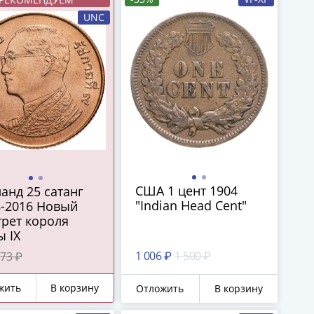
UNC
США 1 цент 1904
анд 25 сатанг
"Indian Head Cent"
8-2016 Новый
рет короля
 IX
1 006 ₽
1 500 ₽
73 ₽
жить
В корзину
Отложить
В корзину