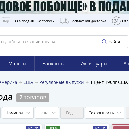
100% подлинные товары
Бесплатная доставка
Отп
Найти
Монеты
Банкноты
Аксессуары
Ан
Америка
США
Регулярные выпуски
1 цент 1904г США
года
7 товаров
Номинал
Цена
Год
Сохранность
VF-XF
-33%
VF-XF