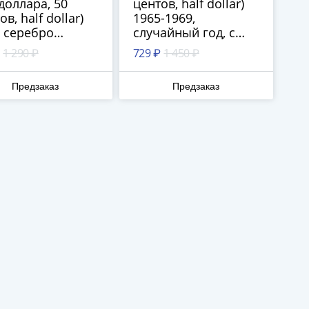
доллара, 50
центов, half dollar)
в, half dollar)
1965-1969,
 серебро
случайный год, с
неди
портретом Д.
1 290 ₽
729 ₽
1 450 ₽
Кеннеди [4,6 грамма
чистого серебра]
Предзаказ
Предзаказ