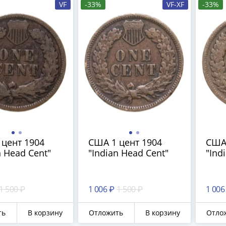
VF
-33%
VF-XF
-33%
цент 1904
США 1 цент 1904
США 
n Head Cent"
"Indian Head Cent"
"Ind
1 500 ₽
1 006 ₽
1 500 ₽
1 006
ть
В корзину
Отложить
В корзину
Отло