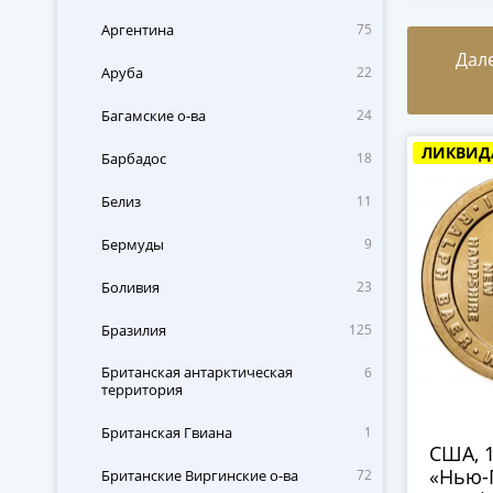
Аргентина
75
Дал
Аруба
22
Багамские о-ва
24
ЛИКВИД
Барбадос
18
Белиз
11
Бермуды
9
Боливия
23
Бразилия
125
Британская антарктическая
6
территория
Британская Гвиана
1
США, 1
«Нью-
Британские Виргинские о-ва
72