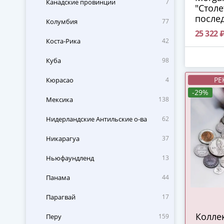
Канадские провинции
7
"Столе
после
Колумбия
77
Морган
25 322 
с сер
Коста-Рика
42
Куба
98
РЕ
Кюрасао
4
-29%
Мексика
138
Нидерландские Антильские о-ва
62
Никарагуа
37
Ньюфаундленд
13
Панама
44
Парагвай
17
Колле
Перу
159