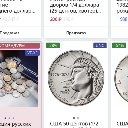
тие
дворов 1/4 доллара
1982
днего доллара
(25 центов, квотер)
рож
а" в футляре
2024 "Американские
Ваши
₽
42 347 ₽
206 ₽
490 ₽
1 988
тификатом
женщины - Зиткала-
под
Ша"
фут
Предзаказ
Предзаказ
-28%
UNC
-54%
КОМЕНДУЕМ
VF-XF
США 50 центов (1/2
США 
кция русских