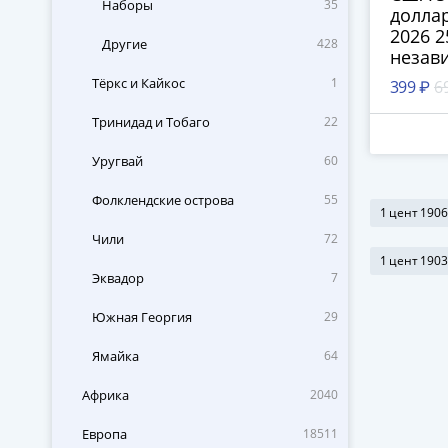
Наборы
35
доллара
2026 2
Другие
428
незав
Тёркс и Кайкос
1
399 ₽
6
Тринидад и Тобаго
22
Уругвай
60
Фолклендские острова
55
1 цент 190
Чили
72
1 цент 190
Эквадор
7
Южная Георгия
29
Ямайка
64
Африка
2040
Европа
18511