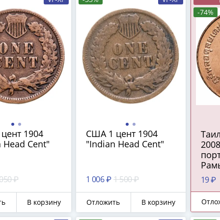
-74%
цент 1904
США 1 цент 1904
Таил
n Head Cent"
"Indian Head Cent"
200
порт
Рамы
 050 ₽
1 006 ₽
1 500 ₽
19 ₽
Отло
ть
В корзину
Отложить
В корзину