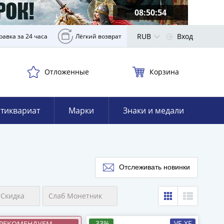
08:50:52
RUB
Вход
равка за 24 часа
Лёгкий возврат
Отложенные
Корзина
тиквариат
Марки
Знаки и медали
Отслеживать новинки
Скидка
Слаб Монетник
-33%
VF-XF
РЕКОМЕНДУЕМ