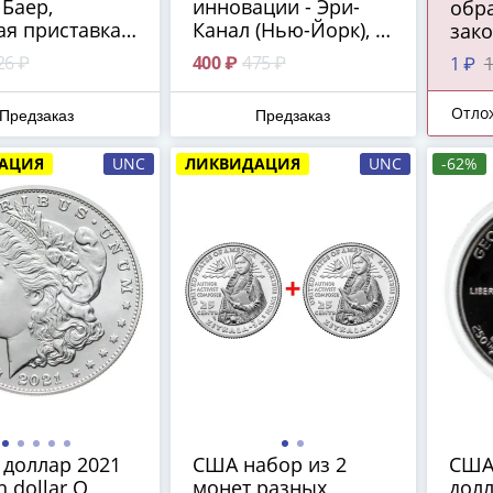
Баер,
инновации - Эри-
обра
ая приставка»
Канал (Нью-Йорк), Р-
зак
иканские
Филадельфия
сред
26 ₽
400 ₽
475 ₽
1 ₽
1
ции), двор P -
ПРЕ
ельфия
Отло
Предзаказ
Предзаказ
АЦИЯ
UNC
ЛИКВИДАЦИЯ
UNC
-62%
 доллар 2021
США набор из 2
США 
 dollar O
монет разных
долл