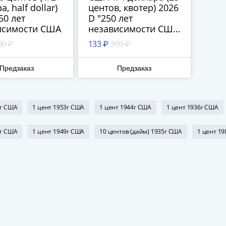
, half dollar)
центов, квотер) 2026
50 лет
D "250 лет
исимости США
независимости США
- Мэйфлауэр"
90 ₽
133 ₽
399 ₽
Предзаказ
Предзаказ
6г США
1 цент 1953г США
1 цент 1944г США
1 цент 1936г США
3г США
1 цент 1949г США
10 центов (дайм) 1935г США
1 цент 1