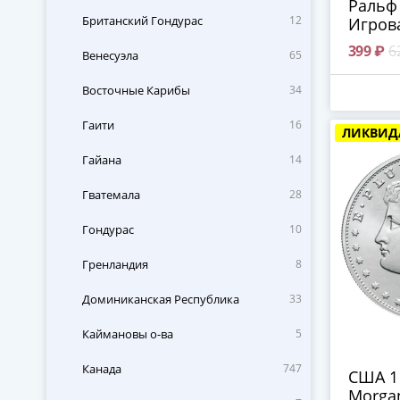
Ральф 
Британский Гондурас
12
Игров
(Амер
399 ₽
6
Венесуэла
65
иннова
Филад
Восточные Карибы
34
Гаити
16
ЛИКВИД
Гайана
14
Гватемала
28
Гондурас
10
Гренландия
8
Доминиканская Республика
33
Каймановы о-ва
5
Канада
747
США 1
Morgan