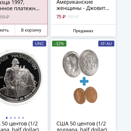
Американские
зца 1997,
женщины - Джовита
онное платежное
Идар
ство ЦБ РФ)
75 ₽
399 ₽
99 ₽
СС
жить
В корзину
Предзаказ
UNC
-32%
XF-AU
50 центов (1/2
США 50 центов (1/2
ара, half dollar)
доллара, half dollar)