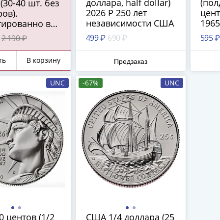
доллара, half dollar)
(пол
(30-40 шт. без
2026 P 250 лет
центо
ов).
независимости США
1965
тированно в
Кен
м наборе:
499 ₽
690 ₽
595 ₽
2 190 ₽
ро СССР 1922-
г. или
ть
В корзину
Предзаказ
йской
ии 1867-1916
UNC
-67%
UNC
подлинная
ряная копейка
го царства!
 центов (1/2
США 1/4 доллара (25