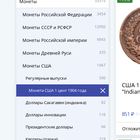
59319
Монеты
3454
Монеты Российской Федерации
12950
Монеты СССР и РСФСР
9943
Монеты Российской империи
335
Монеты Древней Руси
1467
Монеты США
Регулярные выпуски
590
США 1 
Монета США 1 цент 1904 года
"India
Доллары Сакагавеи (индианка)
82
851 ₽
1
Доллары инновации
116
Президентские доллары
66
Отложи
Квотеры (парки)
219