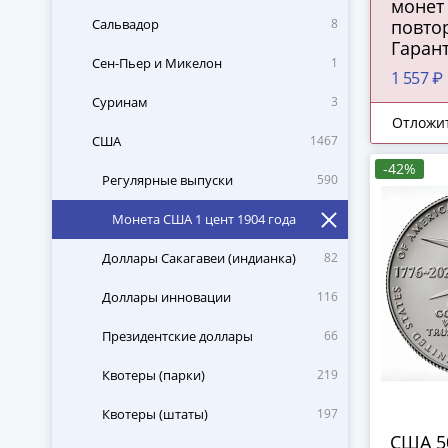
монет 
Сальвадор
8
повтор
Гаран
Сен-Пьер и Микелон
1
каждо
1 557 ₽
сереб
Суринам
3
1930 г
Отложи
Росси
США
1467
импер
-42%
гг. и 
Регулярные выпуски
590
сереб
Русско
Монета США 1 цент 1904 года
Доллары Сакагавеи (индианка)
82
Доллары инновации
116
Президентские доллары
66
Квотеры (парки)
219
Квотеры (штаты)
197
США 50