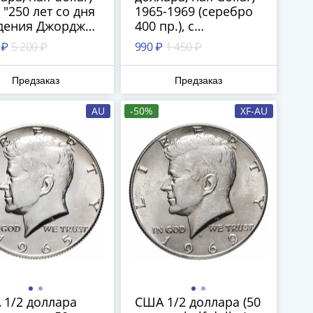
 "250 лет со дня
1965-1969 (серебро
дения Джорджа
400 пр.), с
нгтона" в
портретом Джона
 ₽
5 200 ₽
990 ₽
1 450 ₽
арочном
Кеннеди (35-й
ляре
президент США) +
Предзаказ
Предзаказ
подарок: США 1
цент (cent) 1909-
AU
-50%
XF-AU
1958, с портретом
Авраама Линкольна
(16-й президент
США)
1/2 доллара
США 1/2 доллара (50