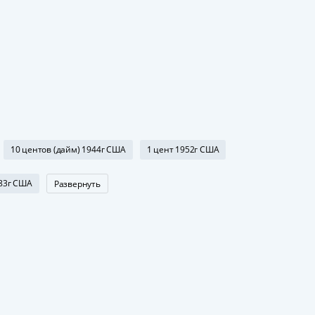
10 центов (дайм) 1944г США
1 цент 1952г США
983г США
Развернуть