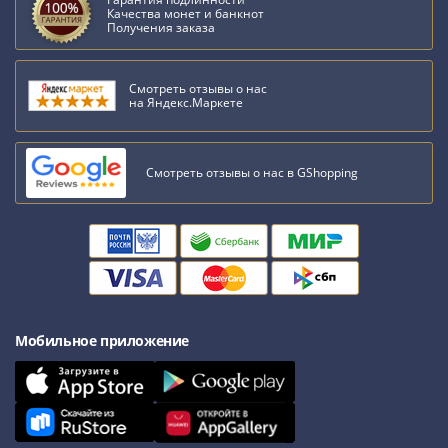
Качества монет и банкнот
Римская
Получения заказа
империя
Другие
Приднестровье
Смотреть отзывы о нас
на Яндекс.Маркете
Украина
Монеты
мира
Смотреть отзывы о нас в GShopping
Австралия
и
Океания
Азия
Америка
Африка
Европа
Мобильное приложение
Другие
страны
Смешанные
лоты