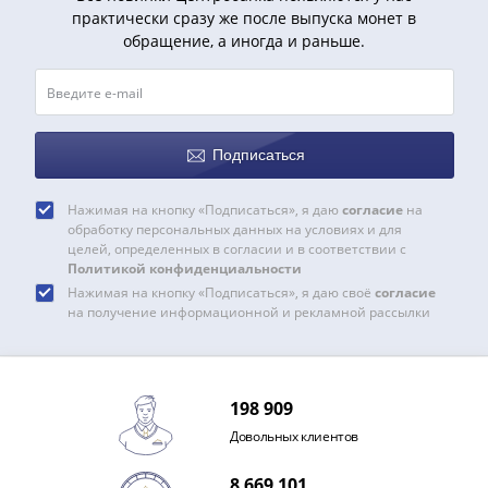
Нижегородско-
практически сразу же после выпуска монет в
Суздальское
обращение, а иногда и раньше.
княжество
(1383-
1431)
США
Регулярные
Подписаться
выпуски
Доллары
Нажимая на кнопку «Подписаться», я даю
согласие
на
обработку персональных данных на условиях и для
Сакагавеи
целей, определенных в согласии и в соответствии с
(индианка)
Политикой конфиденциальности
Доллары
Нажимая на кнопку «Подписаться», я даю своё
согласие
инновации
на получение информационной и рекламной рассылки
Президентские
доллары
Квотеры
198 909
(парки)
Довольных клиентов
Квотеры
(штаты)
8 669 101