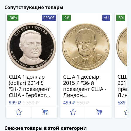
(1727-
Сопутствующие товары
1729)
-36%
PROOF
-9%
AU
-8%
Екатерина
I
(1725-
1727)
Петр
I
(1700-
1725)
Наборы
США 1 доллар
США 1 доллар
США 
и
(dollar) 2014 S
2015 P "36-й
2015 
"31-й президент
президент США -
през
коллекции
США - Герберт
Линдон
Линд
Монеты
Гувер", знак
Джонсон"
Джон
999 ₽
1 550 ₽
499 ₽
550 ₽
589 ₽
Древней
монетного двора
Руси
"S" - Сан-
Иван
Франциско
V
Свежие товары в этой категории