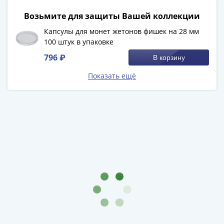
1894)
Александр
Возьмите для защиты Вашей коллекции
II
Капсулы для монет жетонов фишек на 28 мм
(1854-
100 штук в упаковке
1881)
796 ₽
В корзину
Николай
I
Показать ещё
(1826-
1855)
Александр
I
(1801-
1825)
Павел
I
(1796-
1801)
Екатерина
II