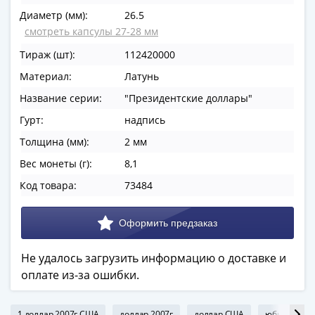
в
Диаметр (мм):
26.5
ВОВ
смотреть капсулы 27-28 мм
75
Тираж (шт):
112420000
лет
Материал:
Латунь
Победы
в
Название серии:
"Президентские доллары"
ВОВ
Гурт:
надпись
Человек
Толщина (мм):
2 мм
труда
Города-
Вес монеты (г):
8,1
герои
Код товара:
73484
Оружие
Великой
Победы
Олимпиада
Не удалось загрузить информацию о доставке и
в
оплате из-за ошибки.
Сочи
2014
1 доллар 2007г США
доллар 2007г
доллар США
юбилейный 