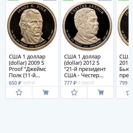
IV
Шуйский
(1606-­
1610)
Борис
Годунов
(1598-­
1605)
США 1 доллар
США 1 доллар
США 
Фёдор
(dollar) 2009 S
(dollar) 2012 S
2010
I
Proof "Джеймс
"21-й президент
Бьюк
Иванович
Полк (11-й
США - Честер
прези
(1584-­
президент США)"
Артур", знак
моне
650 ₽
999 ₽
777 ₽
1 550 ₽
799 ₽
знак монетного
монетного
двора
1598)
двора "S" - Сан-
двора: "S" - Сан-
Фран
Иван
Франциско
Франциско
IV
Грозный
(1533-
1584)
Василий