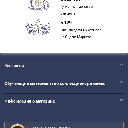
Наборы
Купленная монета и
Другие
банкнота
ЕВРО
5 129
Германия
Евросоюз
Пятизвёздочных отзывов
ФРГ
на Яндекс.Маркете
ГДР
Третий
рейх
Веймарская
Контакты
республика
Нотгельды
Обучающие материалы по коллекционированию
Германская
империя
Бавария
Информация о магазине
Данциг
Пруссия
Саар
Священная
Гарантия подлинности