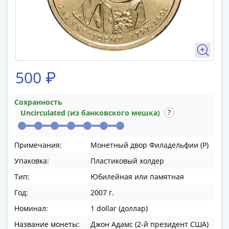
памятные
Биметаллические
(10р)
ГВС
и
аналогичные
500 ₽
(10р)
200
лет
Сохранность
Uncirculated (из банковского мешка)
Победы
1812
50
Примечания:
Монетный двор Филадельфии (P)
лет
Упаковка:
Пластиковый холдер
Победы
в
Тип:
Юбилейная или памятная
ВОВ
Год:
2007 г.
70
Номинал:
1 dollar (доллар)
лет
Победы
Название монеты:
Джон Адамс (2-й президент США)