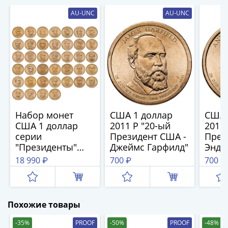
и
Петр
AU-UNC
AU-UNC
I
(1682-
1717)
Федор
III
Алексеевич
(1676-
1682)
Набор монет
США 1 доллар
США 
Алексей
США 1 доллар
2011 P "20-ый
2011 
Михайлович
серии
Президент США -
През
(1645-
"Президенты"
Джеймс Гарфилд"
Эндр
2007-2016 двор P
1676)
18 990 ₽
700 ₽
700 ₽
(Филадельфия)
Михаил
(39 шт.)
Федорович
(1613-
Похожие товары
1645)
Василий
-35%
PROOF
-50%
PROOF
-48%