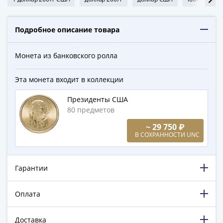
ЧМ
по
футболу
Подробное описание товара
2018
Крымские
Монета из банковского ролла
события
Архитектура
Эта монета входит в коллекции
Красная
книга
Президенты США
Личности
80 предметов
Мультипликация
~ 29 750 ₽
События
В СОХРАННОСТИ UNC
Серебряные
и
золотые
Гарантии
Города
трудовой
Оплата
доблести
Освобожденные
Доставка