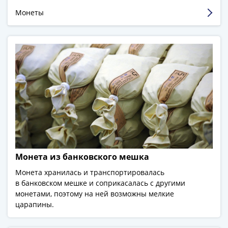
-
Монеты
1991)
Юбилейные
и
памятные
Наборы
и
коллекции
Монеты
Российской
империи
Николай
II
Монета из банковского мешка
(1894-
Монета хранилась и транспортировалась
1917)
в банковском мешке и соприкасалась с другими
Александр
монетами, поэтому на ней возможны мелкие
III
царапины.
(1881-