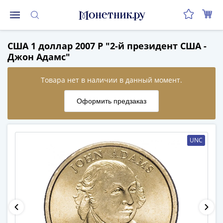
Монеты
США 1 доллар 2007 P "2-й президент США -
Монеты
Джон Адамс"
Российской
Федерации
Регулярные
выпуски
до
реформы
(1992-
UNC
1993)
после
реформы
(1997-
нв)
Юбилейные
и