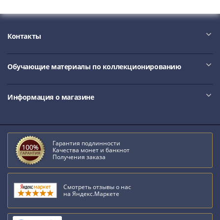
IV
Шуйский
(1606-­
Контакты
1610)
Борис
Годунов
Обучающие материалы по коллекционированию
(1598-­
1605)
Информация о магазине
Фёдор
I
Иванович
(1584-­
Гарантия подлинности
1598)
Качества монет и банкнот
Иван
Получения заказа
IV
Грозный
Смотреть отзывы о нас
(1533-
на Яндекс.Маркете
1584)
Василий