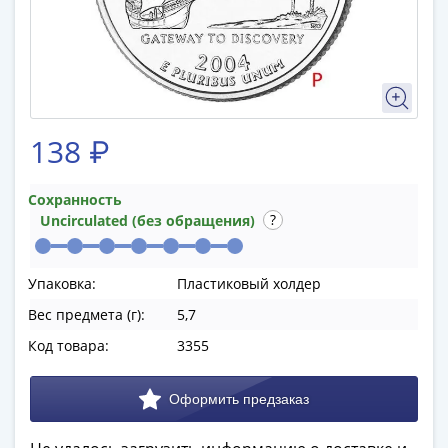
памятные
Биметаллические
(10р)
ГВС
и
аналогичные
138 ₽
(10р)
200
лет
Сохранность
Uncirculated (без обращения)
Победы
1812
50
Упаковка:
Пластиковый холдер
лет
Вес предмета (г):
5,7
Победы
в
Код товара:
3355
ВОВ
70
лет
Победы