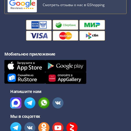
III
Смотреть отзывы о нас в GShopping
(1505-­
1533)
Иван
III
(1462-­
1505)
Василий
Мобильное приложение
II
Темный
(1425-­
1462)
Псков
Напишите нам
(1425-­
1510)
Новгород
Мы в соцсетях
(1420-­
1478)