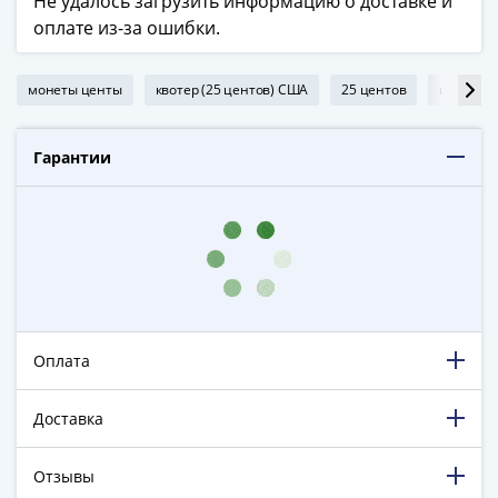
Не удалось загрузить информацию о доставке и
в
оплате из-за ошибки.
ВОВ
75
монеты центы
квотер (25 центов) США
25 центов
центы С
лет
Победы
в
Гарантии
ВОВ
Человек
труда
Города-
герои
Оружие
Великой
Оплата
Победы
Олимпиада
в
Доставка
Сочи
2014
Отзывы