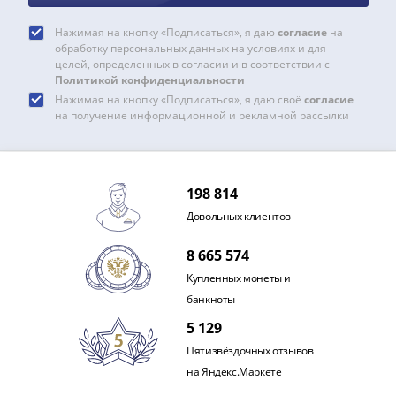
и
Петр
Нажимая на кнопку «Подписаться», я даю
согласие
на
I
обработку персональных данных на условиях и для
(1682-
целей, определенных в согласии и в соответствии с
Политикой конфиденциальности
1717)
Нажимая на кнопку «Подписаться», я даю своё
согласие
Федор
на получение информационной и рекламной рассылки
III
Алексеевич
(1676-
1682)
198 814
Алексей
Довольных клиентов
Михайлович
(1645-
8 665 574
1676)
Купленных монеты и
Михаил
банкноты
Федорович
5 129
(1613-
Пятизвёздочных отзывов
1645)
на Яндекс.Маркете
Василий