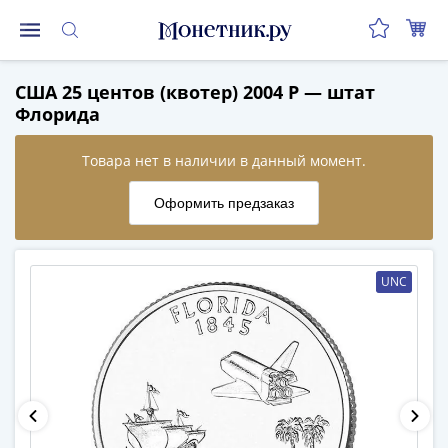
Монеты
США 25 центов (квотер) 2004 P — штат
Монеты
Флорида
Российской
Федерации
Регулярные
выпуски
до
реформы
(1992-
UNC
1993)
после
реформы
(1997-
нв)
Юбилейные
и