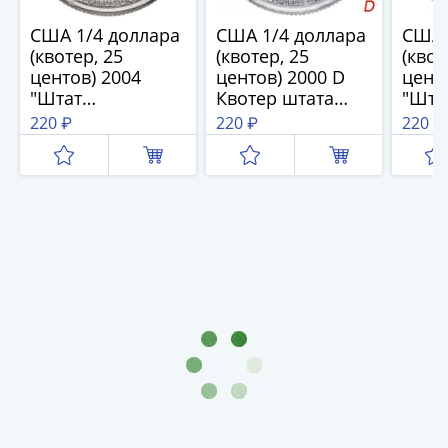
(1762-
1796)
США 1/4 доллара
США 1/4 доллара
США 
(квотер, 25
(квотер, 25
(квот
Петр
центов) 2004
центов) 2000 D
центо
III
"Штат
Квотер штата
"Шта
(1762-
Висконсин", знак
Мэриленд, знак
знак
220 ₽
220 ₽
220 ₽
1762)
монетного двора
монетного
двора
Елизавета
"D" - Денвер
двора: "D" -
Денв
(1741-
Денвер
1762)
Иоанн
Антонович
(1740-
1741)
Анна
Иоанновна
(1730-
1740)
Петр
II