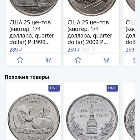
1894)
Александр
II
США 25 центов
США 25 центов
США 
(1854-
(квотер, 1/4
(квотер, 1/4
(квот
1881)
доллара, quarter
доллара, quarter
долла
Николай
dollar) P 1999
dollar) 2009 P
dolla
I
Коннектикут
Квотер
"Кво
289 ₽
259 ₽
299 ₽
259 ₽
(1826-
(Connecticut),
Американского
Вайо
1855)
знак монетного
Самоа знак
моне
Александр
двора "P" -
монетного
двора
Филадельфия
двора: "P" -
Фила
I
Похожие товары
Филадельфия
(1801-
UNC
UNC
1825)
Павел
I
(1796-
1801)
Екатерина
II