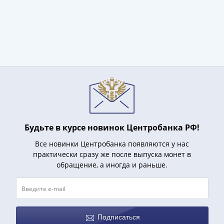
(1727-
1729)
Екатерина
I
(1725-
1727)
Петр
I
(1700-
1725)
Будьте в курсе новинок Центробанка РФ!
Наборы
и
Все новинки Центробанка появляются у нас
коллекции
практически сразу же после выпуска монет в
Монеты
обращение, а иногда и раньше.
Древней
Руси
Иван
V
Подписаться