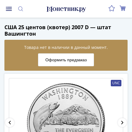
Монеты
США 25 центов (квотер) 2007 D — штат
Монеты
Вашингтон
Российской
Федерации
Регулярные
выпуски
до
реформы
(1992-
UNC
1993)
после
реформы
(1997-
нв)
Юбилейные
и