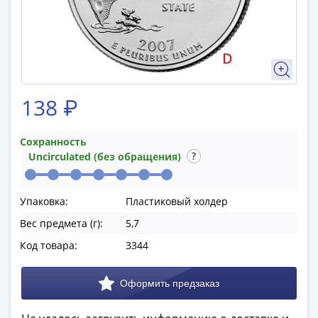
памятные
Биметаллические
(10р)
ГВС
и
аналогичные
138 ₽
(10р)
200
лет
Сохранность
Uncirculated (без обращения)
Победы
1812
50
Упаковка:
Пластиковый холдер
лет
Вес предмета (г):
5,7
Победы
в
Код товара:
3344
ВОВ
70
лет
Победы