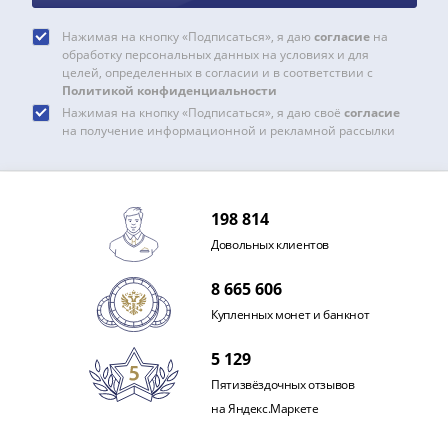
и
Петр
Нажимая на кнопку «Подписаться», я даю
согласие
на
I
обработку персональных данных на условиях и для
(1682-
целей, определенных в согласии и в соответствии с
Политикой конфиденциальности
1717)
Нажимая на кнопку «Подписаться», я даю своё
согласие
Федор
на получение информационной и рекламной рассылки
III
Алексеевич
(1676-
1682)
198 814
Алексей
Довольных клиентов
Михайлович
(1645-
8 665 606
1676)
Купленных монет и банкнот
Михаил
5 129
Федорович
(1613-
Пятизвёздочных отзывов
1645)
на Яндекс.Маркете
Василий