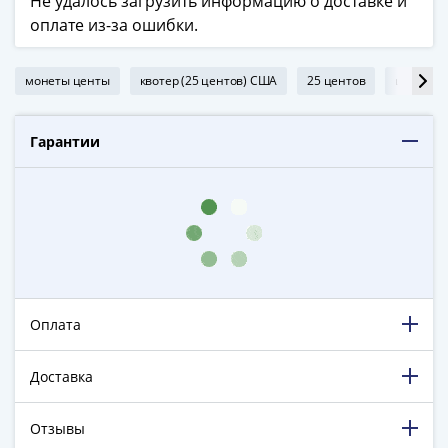
Не удалось загрузить информацию о доставке и
в
оплате из-за ошибки.
ВОВ
75
монеты центы
квотер (25 центов) США
25 центов
центы С
лет
Победы
в
Гарантии
ВОВ
Человек
труда
Города-
герои
Оружие
Великой
Оплата
Победы
Олимпиада
в
Доставка
Сочи
2014
Отзывы