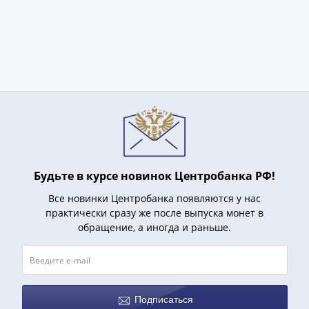
(1727-
1729)
Екатерина
I
(1725-
1727)
Петр
I
(1700-
1725)
Будьте в курсе новинок Центробанка РФ!
Наборы
и
Все новинки Центробанка появляются у нас
коллекции
практически сразу же после выпуска монет в
Монеты
обращение, а иногда и раньше.
Древней
Руси
Иван
V
Подписаться