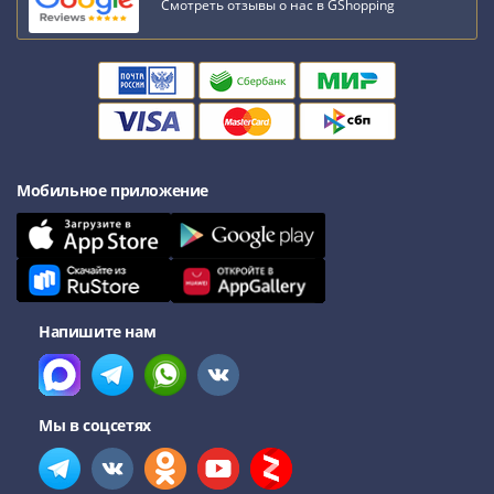
Смотреть отзывы о нас в GShopping
III
(1505-­
1533)
Иван
III
(1462-­
1505)
Мобильное приложение
Василий
II
Темный
(1425-­
1462)
Напишите нам
Псков
(1425-­
1510)
Новгород
Мы в соцсетях
(1420-­
1478)