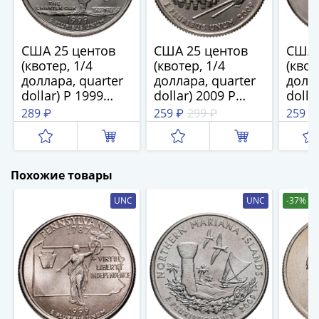
1894)
Александр
II
США 25 центов
США 25 центов
США 
(1854-
(квотер, 1/4
(квотер, 1/4
(квот
1881)
доллара, quarter
доллара, quarter
долла
Николай
dollar) P 1999
dollar) 2009 P
dolla
I
Коннектикут
Квотер
"Кво
289 ₽
259 ₽
299 ₽
259 ₽
(1826-
(Connecticut),
Американского
Вайо
1855)
знак монетного
Самоа знак
моне
Александр
двора "P" -
монетного
двора
Филадельфия
двора: "P" -
Фила
I
Похожие товары
Филадельфия
(1801-
UNC
UNC
-37%
1825)
Павел
I
(1796-
1801)
Екатерина
II