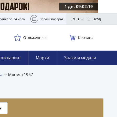
1 дн. 09:02:18
RUB
Вход
равка за 24 часа
Лёгкий возврат
Отложенные
Корзина
тиквариат
Марки
Знаки и медали
ка
Монета 1957