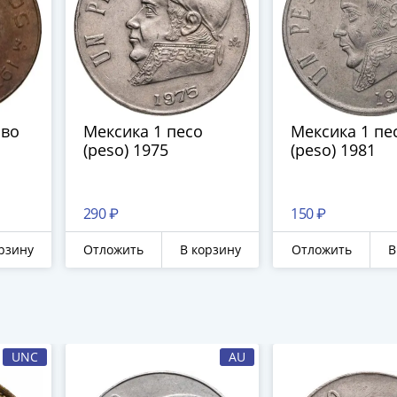
аво
Мексика 1 песо
Мексика 1 пе
(peso) 1975
(peso) 1981
290 ₽
150 ₽
рзину
Отложить
В корзину
Отложить
В
UNC
AU