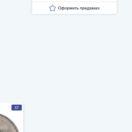
XF
VF-XF