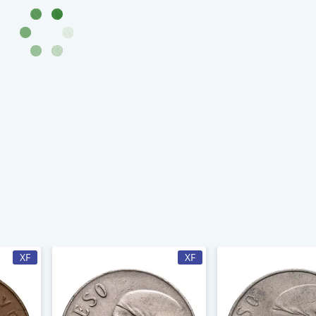
XF
XF