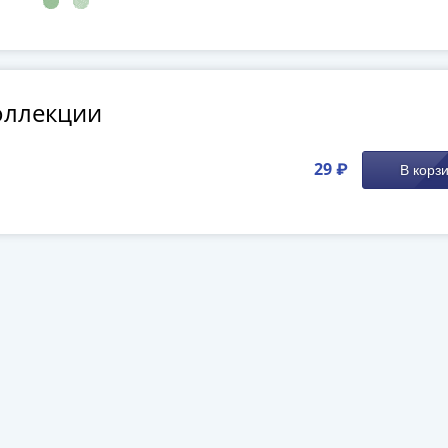
оллекции
29 ₽
В корз