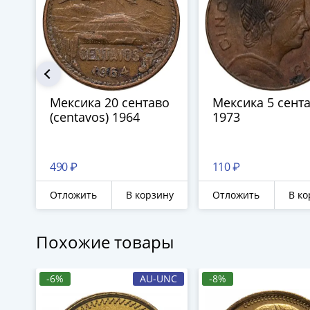
Мексика 20 сентаво
Мексика 5 сент
(centavos) 1964
1973
490 ₽
110 ₽
Отложить
В корзину
Отложить
В ко
Похожие товары
-6%
AU-UNC
-8%