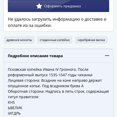
в
ВОВ
75
Не удалось загрузить информацию о доставке и
лет
оплате из-за ошибки.
Победы
в
древние монеты
старинные копейки
серебряная вилка
ВОВ
Человек
труда
Подробное описание товара
Города-
герои
Псковская копейка Ивана IV Грозного. После
Оружие
реформенный выпуск 1535-1547 годы чеканки
Великой
Лицевая сторона: Всадник на коне направо держит
Победы
опущенное копье. Под всадником буква А
Оборотная сторона: Надпись в пять строк, содержащая
Олимпиада
титул правителя:
в
KHS
Сочи
ЬВЕЛИК
2014
IИГДРЬ