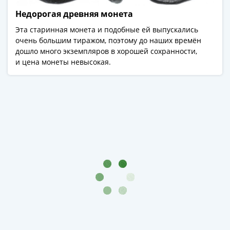
-
Недорогая древняя монета
1991)
Эта старинная монета и подобные ей выпускались
Юбилейные
очень большим тиражом, поэтому до наших времён
и
дошло много экземпляров в хорошей сохранности,
памятные
и цена монеты невысокая.
Наборы
и
коллекции
Монеты
Российской
империи
Николай
II
(1894-
1917)
Александр
III
(1881-