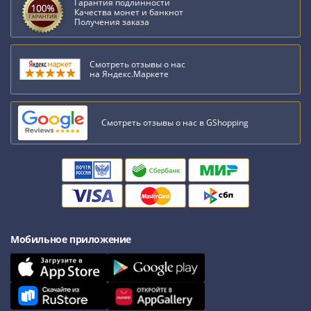
Нижегородско-
Гарантия подлинности
Качества монет и банкнот
Суздальское
Получения заказа
княжество
(1383-
Смотреть отзывы о нас
1431)
на Яндекс.Маркете
США
Регулярные
выпуски
Смотреть отзывы о нас в GShopping
Доллары
Сакагавеи
(индианка)
Доллары
инновации
Президентские
доллары
Мобильное приложение
Квотеры
(парки)
Квотеры
(штаты)