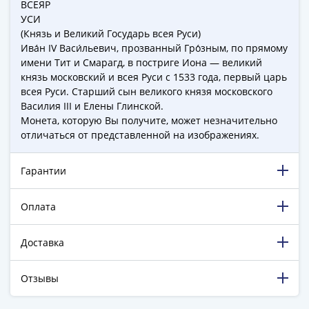
ЧМ
ВСЕЯР
по
УСИ
футболу
(Князь и Великий Государь всея Руси)
Ива́н IV Васи́льевич, прозванный Гро́зным, по прямому
2018
имени Тит и Смарагд, в постриге Иона — великий
Крымские
князь московский и всея Руси с 1533 года, первый царь
события
всея Руси. Старший сын великого князя московского
Архитектура
Василия III и Елены Глинской.
Красная
Монета, которую Вы получите, может незначительно
книга
отличаться от представленной на изображениях.
Личности
Мультипликация
Гарантии
События
Серебряные
Оплата
и
золотые
Доставка
Города
трудовой
Отзывы
доблести
Освобожденные