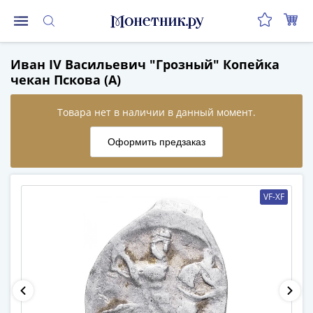
Монеты
Иван IV Васильевич "Грозный" Копейка
Монеты
чекан Пскова (А)
Российской
Федерации
Регулярные
выпуски
до
реформы
(1992-
VF-XF
1993)
после
реформы
(1997-
нв)
Юбилейные
и