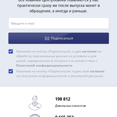
IV
практически сразу же после выпуска монет в
Шуйский
обращение, а иногда и раньше.
(1606-­
1610)
Борис
Годунов
Подписаться
(1598-­
1605)
Нажимая на кнопку «Подписаться», я даю
согласие
на
Фёдор
обработку персональных данных на условиях и для
I
целей, определенных в согласии и в соответствии с
Иванович
Политикой конфиденциальности
(1584-­
Нажимая на кнопку «Подписаться», я даю своё
согласие
на получение информационной и рекламной рассылки
1598)
Иван
IV
Грозный
198 812
(1533-
Довольных клиентов
1584)
Василий