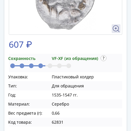
памятные
Биметаллические
(10р)
ГВС
и
аналогичные
607 ₽
(10р)
200
лет
Сохранность
VF-XF (из обращения)
Победы
1812
Упаковка:
Пластиковый холдер
50
Тип:
Для обращения
лет
Победы
Год:
1535-1547 гг.
в
Материал:
Серебро
ВОВ
Вес предмета (г):
0,66
70
лет
Код товара:
62831
Победы