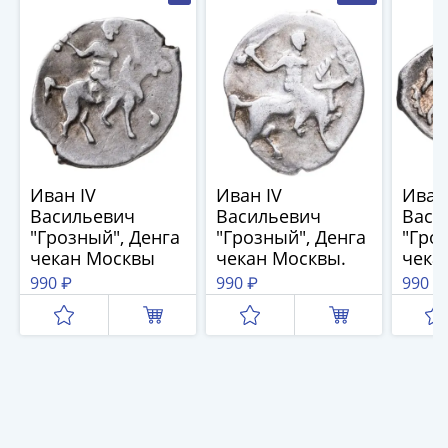
(1727-
1729)
Екатерина
I
(1725-
1727)
Петр
I
Иван IV
Иван IV
Иван
(1700-
Васильевич
Васильевич
Васи
1725)
"Грозный", Денга
"Грозный", Денга
"Гро
Наборы
чекан Москвы
чекан Москвы.
чека
и
990 ₽
990 ₽
990 ₽
коллекции
Монеты
Древней
Руси
Иван
V