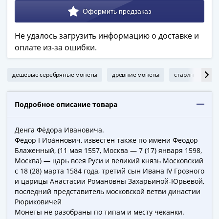
в
ВОВ
75
Не удалось загрузить информацию о доставке и
лет
оплате из-за ошибки.
Победы
в
дешёвые серебряные монеты
древние монеты
старинные коп
ВОВ
Человек
труда
Подробное описание товара
Города-
герои
Денга Фёдора Ивановича.
Оружие
Фёдор I Иоа́ннович, известен также по имени Феодор
Великой
Блаженный, (11 мая 1557, Москва — 7 (17) января 1598,
Победы
Москва) — царь всея Руси и великий князь Московский
с 18 (28) марта 1584 года, третий сын Ивана IV Грозного
Олимпиада
и царицы Анастасии Романовны Захарьиной-Юрьевой,
в
последний представитель московской ветви династии
Сочи
Рюриковичей
2014
Монеты не разобраны по типам и месту чеканки.