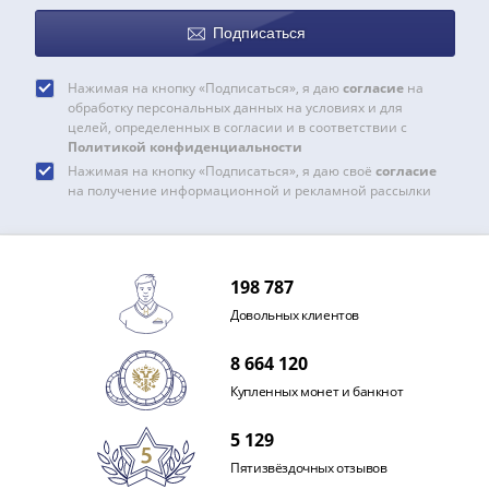
IV
Шуйский
Подписаться
(1606-­
1610)
Нажимая на кнопку «Подписаться», я даю
согласие
на
обработку персональных данных на условиях и для
Борис
целей, определенных в согласии и в соответствии с
Годунов
Политикой конфиденциальности
(1598-­
Нажимая на кнопку «Подписаться», я даю своё
согласие
1605)
на получение информационной и рекламной рассылки
Фёдор
I
Иванович
198 787
(1584-­
Довольных клиентов
1598)
Иван
8 664 120
IV
Купленных монет и банкнот
Грозный
(1533-
5 129
1584)
Пятизвёздочных отзывов
Василий