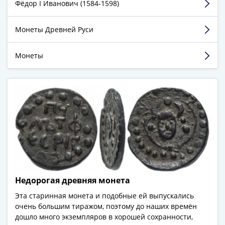
Города-
Фёдор I Иванович (1584-­1598)
все точно пришло, плюс подарочки были
столицы
Недостатки:
нет
Европы
Монеты Древней Руси
Комментарий:
Отличный магазин,Советую
Наборы
и
Монеты
Смотреть больше отзывов
коллекции
Монеты
СССР
и
РСФСР
РСФСР
и
СССР
(1921-
1958)
Недорогая древняя монета
СССР
Эта старинная монета и подобные ей выпускались
и
очень большим тиражом, поэтому до наших времён
ГКЧП
дошло много экземпляров в хорошей сохранности,
(1961