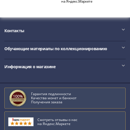
на Яндекс.Маркете
III
(1505-­
1533)
Иван
Контакты
III
(1462-­
1505)
Обучающие материалы по коллекционированию
Василий
II
Информация о магазине
Темный
(1425-­
1462)
Псков
Гарантия подлинности
(1425-­
Качества монет и банкнот
1510)
Получения заказа
Новгород
(1420-­
Смотреть отзывы о нас
1478)
на Яндекс.Маркете