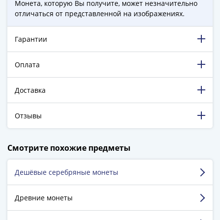
ЧМ
Монета, которую Вы получите, может незначительно
по
отличаться от представленной на изображениях.
футболу
2018
Гарантии
Крымские
события
Оплата
Архитектура
Красная
Доставка
книга
Личности
Отзывы
Мультипликация
События
Серебряные
198 787 довольных клиентов!
Смотрите похожие предметы
5 129 пятизвёздочных отзывов на Яндекс.Маркете.
и
золотые
Дешёвые серебряные монеты
Нур Игорь
Города
трудовой
Дрожжино
Древние монеты
доблести
Освобожденные
Достоинства:
Быстро, без обмана, все что заказал