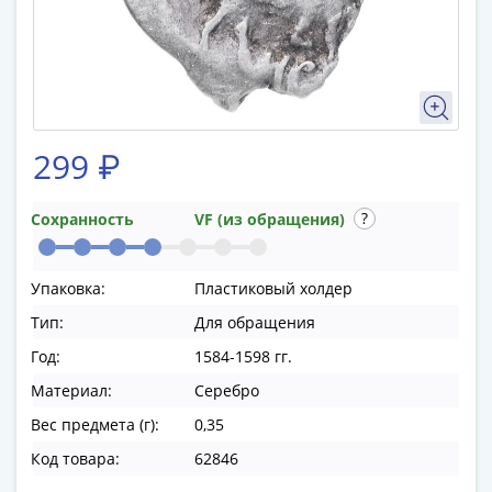
памятные
Биметаллические
(10р)
ГВС
и
аналогичные
299 ₽
(10р)
200
лет
Сохранность
VF (из обращения)
Победы
1812
Упаковка:
Пластиковый холдер
50
Тип:
Для обращения
лет
Победы
Год:
1584-1598 гг.
в
Материал:
Серебро
ВОВ
Вес предмета (г):
0,35
70
лет
Код товара:
62846
Победы