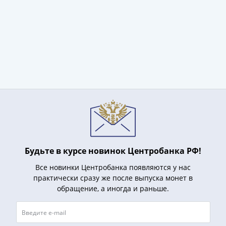
и
Петр
I
(1682-
1717)
Федор
III
Алексеевич
(1676-
1682)
Алексей
Михайлович
(1645-
Будьте в курсе новинок Центробанка РФ!
1676)
Все новинки Центробанка появляются у нас
Михаил
практически сразу же после выпуска монет в
Федорович
обращение, а иногда и раньше.
(1613-
1645)
Василий