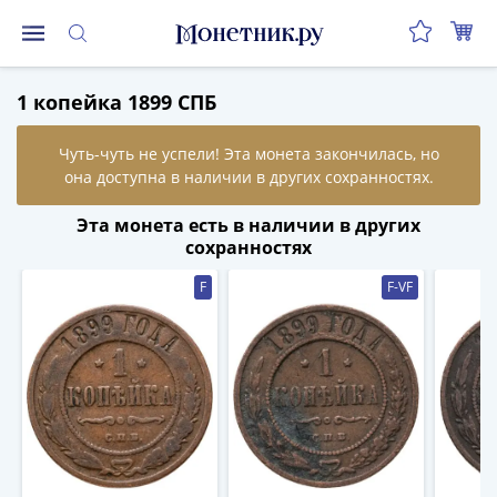
Монеты
1 копейка 1899 СПБ
Монеты
Российской
Федерации
Регулярные
выпуски
Эта монета есть в наличии в других
до
сохранностях
реформы
F
F-VF
(1992-
1993)
после
реформы
(1997-
нв)
Юбилейные
и