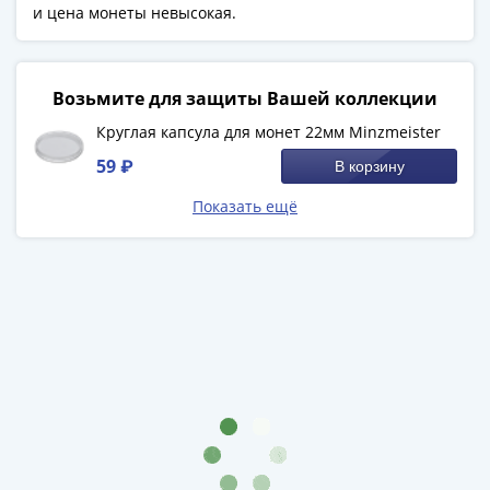
и цена монеты невысокая.
(1727-
1729)
Екатерина
I
Возьмите для защиты Вашей коллекции
(1725-
Круглая капсула для монет 22мм Minzmeister
1727)
59 ₽
В корзину
Петр
I
Показать ещё
(1700-
1725)
Наборы
и
коллекции
Монеты
Древней
Руси
Иван
V