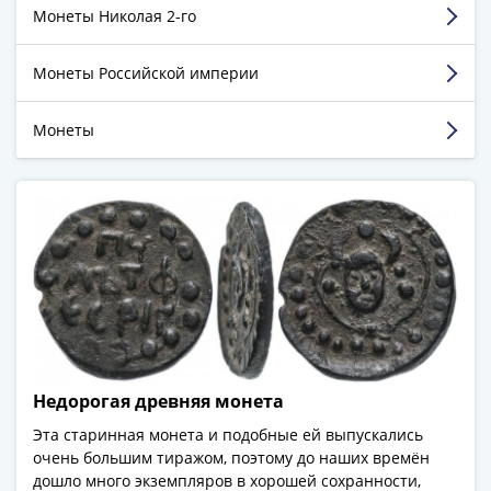
(1762-
Монеты Николая 2-го
доставка, товар соответствует заявленному,
1796)
отличная цена. Рекомендую.
Петр
Недостатки:
Не обнаружил.
Монеты Российской империи
III
Комментарий:
Интересный магазин как в плане
(1762-
товара, так и цены. Всё понравилось! Спасибо!
Монеты
1762)
Елизавета
Смотреть больше отзывов
(1741-
1762)
Иоанн
Антонович
(1740-
1741)
Анна
Иоанновна
Недорогая древняя монета
(1730-
1740)
Эта старинная монета и подобные ей выпускались
Петр
очень большим тиражом, поэтому до наших времён
II
дошло много экземпляров в хорошей сохранности,