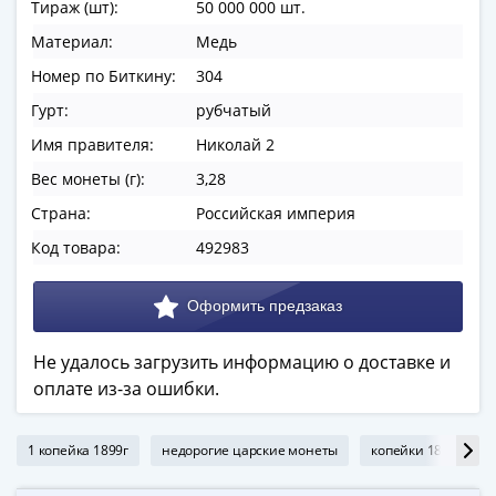
ЧМ
Тираж (шт):
50 000 000 шт.
по
Материал:
Медь
футболу
Номер по Биткину:
304
2018
Крымские
Гурт:
рубчатый
события
Имя правителя:
Николай 2
Архитектура
Вес монеты (г):
3,28
Красная
книга
Страна:
Российская империя
Личности
Код товара:
492983
Мультипликация
События
Серебряные
и
Не удалось загрузить информацию о доставке и
золотые
оплате из-за ошибки.
Города
трудовой
доблести
1 копейка 1899г
недорогие царские монеты
копейки 1899г
Освобожденные