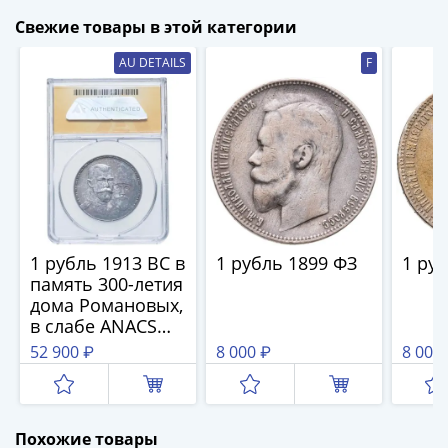
III
Свежие товары в этой категории
(1505-­
1533)
AU DETAILS
F
Иван
III
(1462-­
1505)
Василий
II
Темный
(1425-­
1 рубль 1913 ВС в
1 рубль 1899 ФЗ
1 ру
1462)
память 300-летия
Псков
дома Романовых,
в слабе ANACS
(1425-­
AU DET.
52 900 ₽
8 000 ₽
8 000
1510)
Новгород
(1420-­
1478)
Похожие товары