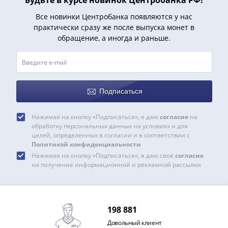
Римская
Все новинки Центробанка появляются у нас
империя
практически сразу же после выпуска монет в
Другие
обращение, а иногда и раньше.
Приднестровье
Украина
Монеты
мира
Подписаться
Австралия
и
Нажимая на кнопку «Подписаться», я даю
согласие
на
Океания
обработку персональных данных на условиях и для
Азия
целей, определенных в согласии и в соответствии с
Америка
Политикой конфиденциальности
Африка
Нажимая на кнопку «Подписаться», я даю своё
согласие
на получение информационной и рекламной рассылки
Европа
Другие
страны
Смешанные
198 881
лоты
Довольный клиент