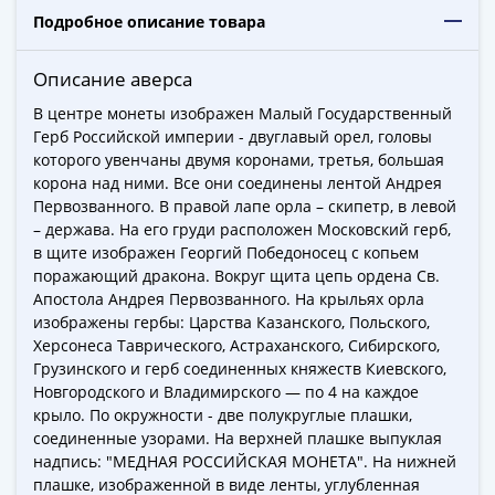
Города-
Подробное описание товара
столицы
Европы
Описание аверса
Наборы
В центре монеты изображен Малый Государственный
и
Герб Российской империи - двуглавый орел, головы
коллекции
которого увенчаны двумя коронами, третья, большая
Монеты
корона над ними. Все они соединены лентой Андрея
СССР
Первозванного. В правой лапе орла – скипетр, в левой
и
– держава. На его груди расположен Московский герб,
РСФСР
в щите изображен Георгий Победоносец с копьем
РСФСР
поражающий дракона. Вокруг щита цепь ордена Св.
Апостола Андрея Первозванного. На крыльях орла
и
изображены гербы: Царства Казанского, Польского,
СССР
Херсонеса Таврического, Астраханского, Сибирского,
(1921-
Грузинского и герб соединенных княжеств Киевского,
1958)
Новгородского и Владимирского — по 4 на каждое
СССР
крыло. По окружности - две полукруглые плашки,
и
соединенные узорами. На верхней плашке выпуклая
ГКЧП
надпись: "МЕДНАЯ РОССИЙСКАЯ МОНЕТА". На нижней
плашке, изображенной в виде ленты, углубленная
(1961