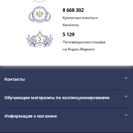
Антика
и
8 668 302
средневековье
Купленных монеты и
Древняя
банкноты
Греция
5 129
Древний
Пятизвёздочных отзывов
Рим
на Яндекс.Маркете
Византия
Золотая
Орда
Крымское
ханство
Контакты
Речь
Посполитая
Обучающие материалы по коллекционированию
Священная
Римская
империя
Информация о магазине
Другие
Банкноты