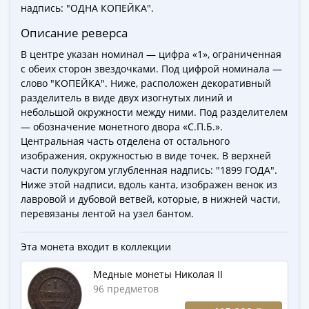
надпись: "ОДНА КОПЕЙКА".
-
1991)
Описание реверса
Юбилейные
В центре указан номинал — цифра «1», ограниченная
и
с обеих сторон звездочками. Под цифрой номинала —
памятные
слово "КОПЕЙКА". Ниже, расположен декоративный
Наборы
разделитель в виде двух изогнутых линий и
и
небольшой окружности между ними. Под разделителем
коллекции
— обозначение монетного двора «С.П.Б.».
Центральная часть отделена от остального
Монеты
изображения, окружностью в виде точек. В верхней
Российской
части полукругом углубленная надпись: "1899 ГОДА".
империи
Ниже этой надписи, вдоль канта, изображен венок из
Николай
лавровой и дубовой ветвей, которые, в нижней части,
II
перевязаны лентой на узел бантом.
(1894-
1917)
Эта монета входит в коллекции
Александр
Медные монеты Николая II
III
96 предметов
(1881-