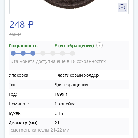
в
ВОВ
75
248 ₽
лет
Победы
450 ₽
в
Сохранность
F (из обращения)
ВОВ
Человек
Эта монета доступна ещё в 18 сохранностях
труда
Города-
Упаковка:
Пластиковый холдер
герои
Тип:
Для обращения
Оружие
Великой
Год:
1899 г.
Победы
Номинал:
1 копейка
Олимпиада
Буквы:
СПБ
в
Диаметр (мм):
21
Сочи
смотреть капсулы 21-22 мм
2014