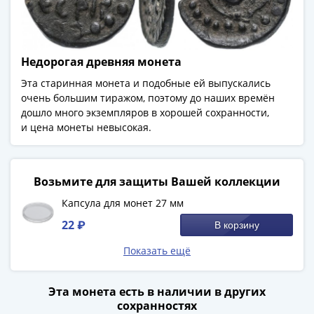
IV
Шуйский
(1606-­
1610)
Недорогая древняя монета
Борис
Эта старинная монета и подобные ей выпускались
Годунов
очень большим тиражом, поэтому до наших времён
(1598-­
дошло много экземпляров в хорошей сохранности,
1605)
и цена монеты невысокая.
Фёдор
I
Иванович
Возьмите для защиты Вашей коллекции
(1584-­
Капсула для монет 27 мм
1598)
Иван
22 ₽
В корзину
IV
Показать ещё
Грозный
(1533-
1584)
Эта монета есть в наличии в других
сохранностях
Василий