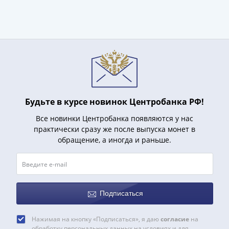
Банкноты
РФ
1992
1993
1994
1995
1997
2001
Будьте в курсе новинок Центробанка РФ!
2004
2010
Все новинки Центробанка появляются у нас
2017
практически сразу же после выпуска монет в
2022-
обращение, а иногда и раньше.
2025
Памятные
Банкноты
мира
Подписаться
Австралия
и
Нажимая на кнопку «Подписаться», я даю
согласие
на
Океания
обработку персональных данных на условиях и для