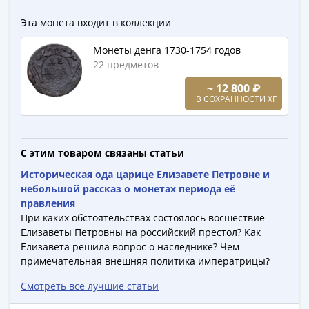
Города-
столицы
Эта монета входит в коллекции
Европы
Монеты денга 1730-1754 годов
Наборы
22 предметов
и
коллекции
~ 12 800 ₽
В СОХРАННОСТИ XF
Монеты
СССР
и
С этим товаром связаны статьи
РСФСР
РСФСР
Историческая ода царице Елизавете Петровне и
и
небольшой рассказ о монетах периода её
СССР
правления
При каких обстоятельствах состоялось восшествие
(1921-
Елизаветы Петровны на российский престол? Как
1958)
Елизавета решила вопрос о наследнике? Чем
СССР
примечательная внешняя политика императрицы?
и
ГКЧП
Смотреть все лучшие статьи
(1961