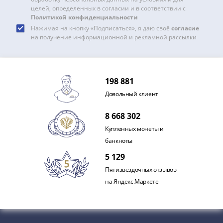
Азия
целей, определенных в согласии и в соответствии с
Политикой конфиденциальности
Америка
Нажимая на кнопку «Подписаться», я даю своё
согласие
Африка
на получение информационной и рекламной рассылки
Европа
СНГ
и
страны
198 881
Балтии
Довольный клиент
Смешанные
лоты
8 668 302
Другие
Купленных монеты и
страны
банкноты
Банкноты
5 129
СССР
Пятизвёздочных отзывов
1917
на Яндекс.Маркете
-
1923
1917