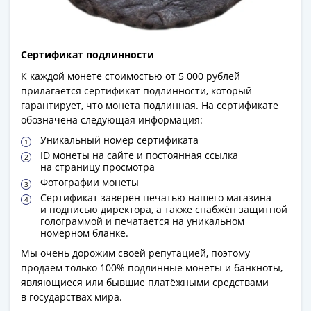
(1762-
1796)
Петр
III
Сертификат подлинности
(1762-
К каждой монете стоимостью от 5 000 рублей
1762)
прилагается сертификат подлинности, который
Елизавета
гарантирует, что монета подлинная. На сертификате
обозначена следующая информация:
(1741-
1762)
Уникальный номер сертификата
Иоанн
ID монеты на сайте и постоянная ссылка
на страницу просмотра
Антонович
Фотографии монеты
(1740-
Сертификат заверен печатью нашего магазина
1741)
и подписью директора, а также снабжён защитной
Анна
голограммой и печатается на уникальном
номерном бланке.
Иоанновна
Мы очень дорожим своей репутацией, поэтому
(1730-
продаем только 100% подлинные монеты и банкноты,
1740)
являющиеся или бывшие платёжными средствами
Петр
в государствах мира.
II