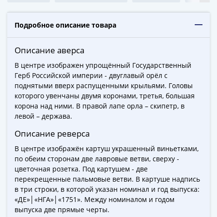
ЧМ
по
футболу
Подробное описание товара
2018
Крымские
Описание аверса
события
В центре изображен упрощённый Государственный
Архитектура
Герб Российской империи - двуглавый орёл с
Красная
поднятыми вверх распущенными крыльями. Головы
книга
которого увенчаны двумя коронами, третья, большая
Личности
корона над ними. В правой лапе орла – скипетр, в
Мультипликация
левой – держава.
События
Описание реверса
Серебряные
В центре изображён картуш украшенный виньетками,
и
по обеим сторонам две лавровые ветви, сверху -
золотые
цветочная розетка. Под картушем - две
Города
перекрещенные пальмовые ветви. В картуше надпись
трудовой
в три строки, в которой указан номинал и год выпуска:
доблести
«ДЕ»│«НГА»│«1751». Между номиналом и годом
Освобожденные
выпуска две прямые черты.