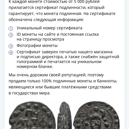
и
К каждой монете стоимостью от 5 000 рублей
Петр
прилагается сертификат подлинности, который
I
гарантирует, что монета подлинная. На сертификате
обозначена следующая информация:
(1682-
1717)
Уникальный номер сертификата
Федор
ID монеты на сайте и постоянная ссылка
на страницу просмотра
III
Фотографии монеты
Алексеевич
Сертификат заверен печатью нашего магазина
(1676-
и подписью директора, а также снабжён защитной
голограммой и печатается на уникальном
1682)
номерном бланке.
Алексей
Мы очень дорожим своей репутацией, поэтому
Михайлович
продаем только 100% подлинные монеты и банкноты,
(1645-
являющиеся или бывшие платёжными средствами
1676)
в государствах мира.
Михаил
Федорович
(1613-
1645)
Василий