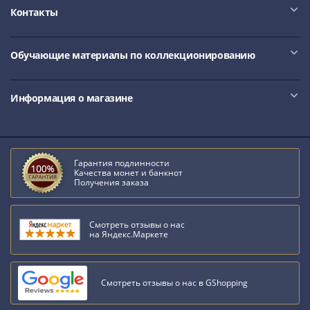
1918
Контакты
1919
-
1920гг
Обучающие материалы по коллекционированию
1921
1922
Информация о магазине
1923
1924
-
1932
Гарантия подлинности
1934
Качества монет и банкнот
1937
Получения заказа
1938
1947
Смотреть отзывы о нас
(1957)
на Яндекс.Маркете
1961
(по
Засько)
Смотреть отзывы о нас в GShopping
1961