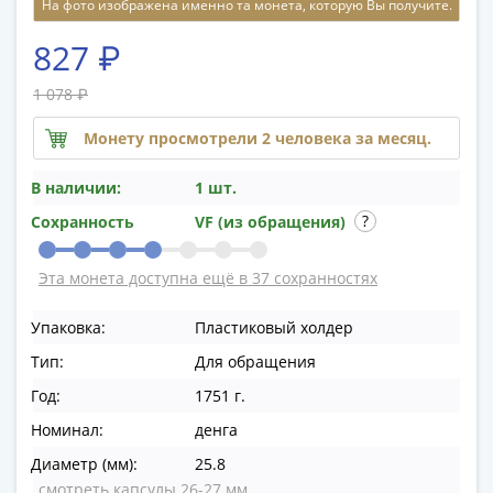
На фото изображена именно та монета, которую Вы получите.
памятные
Биметаллические
827 ₽
(10р)
ГВС
1 078 ₽
и
Монету просмотрели 2 человека за месяц.
аналогичные
(10р)
В наличии:
1 шт.
200
лет
Сохранность
VF (из обращения)
Победы
1812
Эта монета доступна ещё в 37 сохранностях
50
лет
Упаковка:
Пластиковый холдер
Победы
Тип:
Для обращения
в
Год:
1751 г.
ВОВ
70
Номинал:
денга
лет
Диаметр (мм):
25.8
Победы
смотреть капсулы 26-27 мм