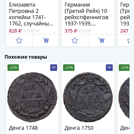
Елизавета
Германия
Герм
Римская
Петровна 2
(Третий Рейх) 10
(Трет
империя
копейки 1741-
рейхспфеннигов
рейх
Другие
1762, случайный
1937-1939,
1936
Приднестровье
год и монетный
случайный год
828 ₽
1 590 ₽
375 ₽
603 ₽
247 ₽
Украина
двор
Монеты
мира
Австралия
Похожие товары
и
-23%
VF
-23%
VF
-23%
Океания
Азия
Америка
Африка
Европа
Другие
страны
Смешанные
лоты
Денга 1748
Денга 1750
Денг