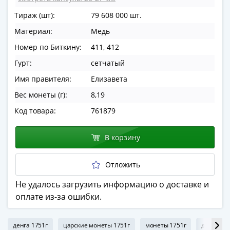
в
Тираж (шт):
79 608 000 шт.
ВОВ
Материал:
Медь
75
лет
Номер по Биткину:
411, 412
Победы
Гурт:
сетчатый
в
Имя правителя:
Елизавета
ВОВ
Человек
Вес монеты (г):
8,19
труда
Код товара:
761879
Города-
герои
В корзину
Оружие
Великой
Отложить
Победы
Олимпиада
Не удалось загрузить информацию о доставке и
в
оплате из-за ошибки.
Сочи
2014
денга 1751г
царские монеты 1751г
монеты 1751г
денга Ел