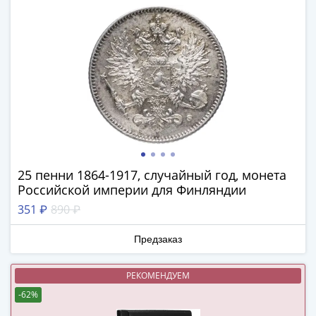
1894)
Александр
II
(1854-
1881)
Николай
I
(1826-
1855)
Александр
I
25 пенни 1864-1917, случайный год, монета
(1801-
Российской империи для Финляндии
1825)
351 ₽
890 ₽
Павел
I
Предзаказ
(1796-
1801)
РЕКОМЕНДУЕМ
Екатерина
-62%
II