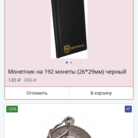
(1762-
1796)
Петр
III
(1762-
1762)
Елизавета
(1741-
1762)
Иоанн
Монетник на 192 монеты (26*29мм) черный
Антонович
149 ₽
390 ₽
(1740-
1741)
Отложить
В корзину
Анна
Иоанновна
-32%
XF
(1730-
1740)
Петр
II