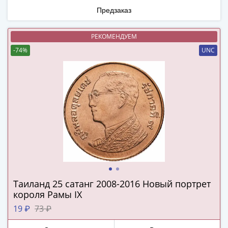
Нижегородско-
Предзаказ
Суздальское
княжество
(1383-
РЕКОМЕНДУЕМ
1431)
-74%
UNC
США
Регулярные
выпуски
Доллары
Сакагавеи
(индианка)
Доллары
инновации
Президентские
доллары
Квотеры
Таиланд 25 сатанг 2008-2016 Новый портрет
короля Рамы IX
(парки)
Квотеры
19 ₽
73 ₽
(штаты)