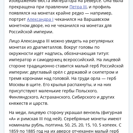
1918
изображения бюста императора на реверсе. Она была
1919
прекращена при правлении
Петра III
, и профиль
появлялся на монетах крайне редко — например,
-
портрет
Александра I
чеканился на Варшавском
1920гг
монетном дворе, но не чеканился на монетах для
1921
Российской империи.
1922
Лицо Александра III можно увидеть на регулярных
1923
монетах из драгметаллов. Вокруг головы по
1924
окружности идёт надпись, обозначающая титул:
-
император и самодержец всероссийский. На лицевой
1932
стороне традиционно ставится малый герб Российской
1934
империи: двуглавый орёл с державой и скипетром и
1937
тремя коронами над головой. На груди орла — герб
Москвы в щите. Его крылья распахнуты, и на них
1938
присутствуют маленькие гербы Польского,
1947
Финляндского, Астраханского, Сибирского и других
(1957)
княжеств и царств.
1961
На меди, лицевую сторону украшал вензель (фигурная
(по
«А» и римская III под ней). Серебряные монеты имеют
Засько)
номиналы рубль, полтина, 50, 25, 20, 15, 10, 5 копеек. С
1961
1859 по 1885 год на их аверсе отчеканен малый герб