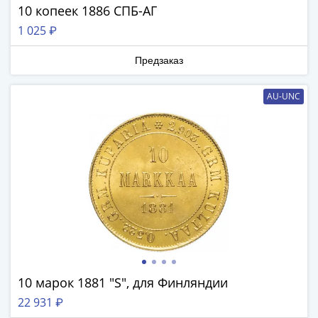
10 копеек 1886 СПБ-АГ
III
(1505-­
1 025 ₽
1533)
Иван
Предзаказ
III
(1462-­
AU-UNC
1505)
Василий
II
Темный
(1425-­
1462)
Псков
(1425-­
1510)
Новгород
10 марок 1881 "S", для Финляндии
(1420-­
1478)
22 931 ₽