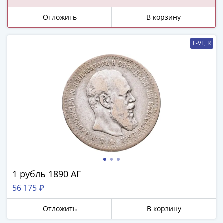
ЧМ
по
Отложить
В корзину
футболу
2018
F-VF, R
Крымские
события
Архитектура
Красная
книга
Личности
Мультипликация
События
Серебряные
и
золотые
1 рубль 1890 АГ
Города
56 175 ₽
трудовой
доблести
Отложить
В корзину
Освобожденные