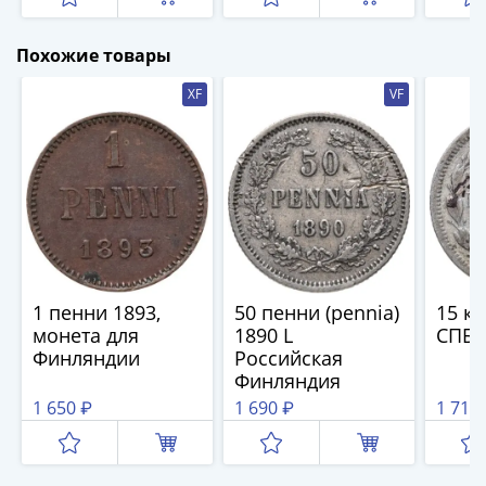
IV
Шуйский
Похожие товары
(1606-­
1610)
XF
VF
Борис
Годунов
(1598-­
1605)
Фёдор
I
Иванович
(1584-­
1 пенни 1893,
50 пенни (pennia)
15 ко
1598)
монета для
1890 L
СПБ-
Иван
Финляндии
Российская
IV
Финляндия
Грозный
1 650 ₽
1 690 ₽
1 716
(1533-
1584)
Василий