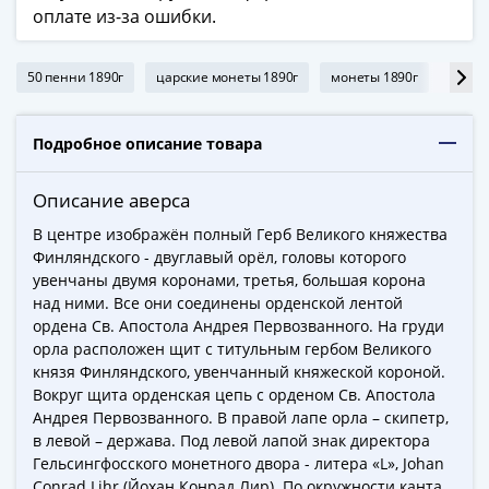
ЧМ
оплате из-за ошибки.
по
футболу
2018
50 пенни 1890г
царские монеты 1890г
монеты 1890г
50 пе
Крымские
события
Подробное описание товара
Архитектура
Красная
Описание аверса
книга
Личности
В центре изображён полный Герб Великого княжества
Финляндского - двуглавый орёл, головы которого
Мультипликация
увенчаны двумя коронами, третья, большая корона
События
над ними. Все они соединены орденской лентой
Серебряные
ордена Св. Апостола Андрея Первозванного. На груди
и
орла расположен щит с титульным гербом Великого
золотые
князя Финляндского, увенчанный княжеской короной.
Города
Вокруг щита орденская цепь с орденом Св. Апостола
трудовой
Андрея Первозванного. В правой лапе орла – скипетр,
в левой – держава. Под левой лапой знак директора
доблести
Гельсингфосского монетного двора - литера «L», Johan
Освобожденные
Conrad Lihr (Йохан Конрад Лир). По окружности канта