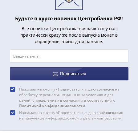
Нижегородско-
Суздальское
княжество
Будьте в курсе новинок Центробанка РФ!
(1383-
Все новинки Центробанка появляются у нас
1431)
практически сразу же после выпуска монет в
США
обращение, а иногда и раньше.
Регулярные
выпуски
Доллары
Сакагавеи
(индианка)
Подписаться
Доллары
инновации
Нажимая на кнопку «Подписаться», я даю
согласие
на
обработку персональных данных на условиях и для
Президентские
целей, определенных в согласии и в соответствии с
доллары
Политикой конфиденциальности
Квотеры
Нажимая на кнопку «Подписаться», я даю своё
согласие
(парки)
на получение информационной и рекламной рассылки
Квотеры
(штаты)