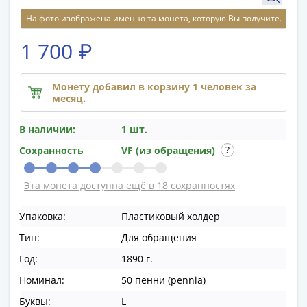
памятные
На фото изображена именно та монета, которую Вы получите.
Биметаллические
(10р)
1 700 ₽
ГВС
и
аналогичные
Монету добавил в корзину 1 человек за
месяц.
(10р)
200
В наличии:
1 шт.
лет
Сохранность
VF (из обращения)
Победы
1812
50
Эта монета доступна ещё в 18 сохранностях
лет
Упаковка:
Пластиковый холдер
Победы
в
Тип:
Для обращения
ВОВ
Год:
1890 г.
70
Номинал:
50 пенни (pennia)
лет
Победы
Буквы:
L