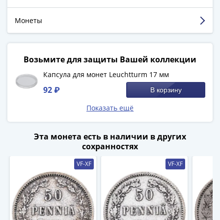
1894)
аккуратно запечатано.
Александр
Монеты
II
Смотреть больше отзывов
(1854-
1881)
Николай
Возьмите для защиты Вашей коллекции
I
Капсула для монет Leuchtturm 17 мм
(1826-
92 ₽
В корзину
1855)
Александр
Показать ещё
I
(1801-
Эта монета есть в наличии в других
1825)
сохранностях
Павел
VF-XF
VF-XF
I
(1796-
1801)
Екатерина
II