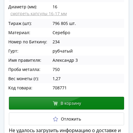
в
Диаметр (мм):
16
ВОВ
смотреть капсулы 16-17 мм
75
Тираж (шт):
796 805 шт.
лет
Материал:
Серебро
Победы
в
Номер по Биткину:
234
ВОВ
Гурт:
рубчатый
Человек
Имя правителя:
Александр 3
труда
Города-
Проба металла:
750
герои
Вес монеты (г):
1,27
Оружие
Код товара:
708771
Великой
Победы
В корзину
Олимпиада
в
Сочи
Отложить
2014
Не удалось загрузить информацию о доставке и