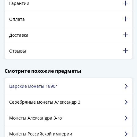
Гарантии
-
1991)
Юбилейные
Оплата
и
памятные
Доставка
Наборы
и
Отзывы
коллекции
Монеты
198 865 довольных клиентов!
Российской
Смотрите похожие предметы
5 129 пятизвёздочных отзывов на Яндекс.Маркете.
империи
Николай
Царские монеты 1890г
Нагаева Лана
II
г. Владивосток
(1894-
Серебряные монеты Александр 3
1917)
Достоинства:
Скидки, бонусы.
Александр
Монеты Александра 3-го
Недостатки:
Нет.
III
Комментарий:
Хороший интернет-магазин.
(1881-
Монеты Российской империи
Удобно заказывать. Все приходит целое,