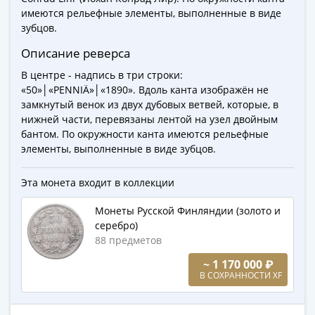
Города-
имеются рельефные элементы, выполненные в виде
столицы
зубцов.
Европы
Описание реверса
Наборы
и
В центре - надпись в три строки:
коллекции
«50»│«PENNIÄ»│«1890». Вдоль канта изображён не
замкнутый венок из двух дубовых ветвей, которые, в
Монеты
нижней части, перевязаны лентой на узел двойным
СССР
бантом. По окружности канта имеются рельефные
и
элементы, выполненные в виде зубцов.
РСФСР
РСФСР
Эта монета входит в коллекции
и
СССР
Монеты Русской Финляндии (золото и
(1921-
серебро)
88 предметов
1958)
СССР
~ 1 170 000 ₽
и
В СОХРАННОСТИ XF
ГКЧП
(1961