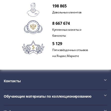
Наборы
198 865
Другие
Довольных клиентов
ЕВРО
Германия
8 667 674
Евросоюз
Купленных монеты и
ФРГ
банкноты
ГДР
Третий
5 129
рейх
Пятизвёздочных отзывов
Веймарская
на Яндекс.Маркете
республика
Нотгельды
Германская
империя
Контакты
Бавария
Данциг
Обучающие материалы по коллекционированию
Пруссия
Саар
Священная