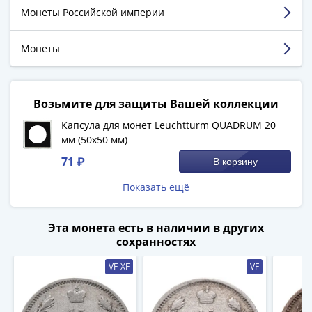
(1762-
упаковка, даже не ожидал столь скорого
Монеты Российской империи
выполнения.
1796)
Петр
Недостатки:
Все просто отлично, недостатков не
Монеты
обнаружил.
III
Комментарий:
Заказы стал делать постоянно,
(1762-
условия обработки не изменились. Доставка стала
1762)
быстрее.
Возьмите для защиты Вашей коллекции
Елизавета
(1741-
Капсула для монет Leuchtturm QUADRUM 20
1762)
мм (50х50 мм)
Смотреть больше отзывов
Иоанн
71 ₽
В корзину
Антонович
Показать ещё
(1740-
1741)
Анна
Эта монета есть в наличии в других
Иоанновна
сохранностях
(1730-
VF-XF
VF
1740)
Петр
II