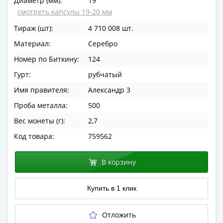
Диаметр (мм):
19
в
смотреть капсулы 19-20 мм
ВОВ
Тираж (шт):
4 710 008 шт.
75
лет
Материал:
Серебро
Победы
Номер по Биткину:
124
в
Гурт:
рубчатый
ВОВ
Имя правителя:
Александр 3
Человек
труда
Проба металла:
500
Города-
Вес монеты (г):
2,7
герои
Код товара:
759562
Оружие
Великой
В корзину
Победы
Олимпиада
в
Купить в 1 клик
Сочи
2014
Отложить