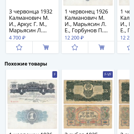
1894)
Александр
3 червонца 1932
1 червонец 1926
1 че
II
Калманович М.
Калманович М.
Калм
(1854-
И., Аркус Г. М.,
И., Марьясин Л.
И., 
1881)
Марьясин Л.
Е., Горбунов П.
Е., Г
Николай
Е.тип литер
П., Аркус Г. М. (4-
П., Ар
4 700 ₽
12 200 ₽
12 20
Большая/
й выпуск)
й вып
I
Большая, серия
(1826-
ФД
1855)
Похожие товары
Александр
I
F
F-VF
(1801-
1825)
Павел
I
(1796-
1801)
Екатерина
II