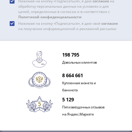
и
Нажимая на кнопку «Подписаться», я даю
согласие
на
Петр
обработку персональных данных на условиях и для
целей, определенных в согласии и в соответствии с
I
Политикой конфиденциальности
(1682-
Нажимая на кнопку «Подписаться», я даю своё
согласие
1717)
на получение информационной и рекламной рассылки
Федор
III
Алексеевич
198 795
(1676-
Довольных клиентов
1682)
Алексей
8 664 661
Михайлович
Купленная монета и
(1645-
банкнота
1676)
Михаил
5 129
Федорович
Пятизвёздочных отзывов
(1613-
на Яндекс.Маркете
1645)
Василий