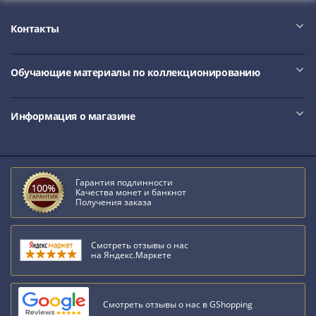
IV
Шуйский
Контакты
(1606-­
1610)
Борис
Обучающие материалы по коллекционированию
Годунов
(1598-­
Информация о магазине
1605)
Фёдор
I
Иванович
Гарантия подлинности
(1584-­
Качества монет и банкнот
Получения заказа
1598)
Иван
IV
Смотреть отзывы о нас
на Яндекс.Маркете
Грозный
(1533-
1584)
Смотреть отзывы о нас в GShopping
Василий