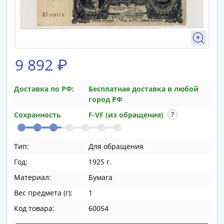
памятные
Биметаллические
(10р)
ГВС
и
9 892 ₽
аналогичные
(10р)
200
Доставка по РФ:
Бесплатная доставка в любой
лет
город РФ
Победы
Сохранность
F-VF (из обращения)
1812
50
Тип:
Для обращения
лет
Победы
Год:
1925 г.
в
Материал:
Бумага
ВОВ
Вес предмета (г):
1
70
лет
Код товара:
60054
Победы