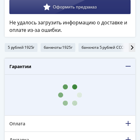
в
ВОВ
75
Не удалось загрузить информацию о доставке и
лет
оплате из-за ошибки.
Победы
в
5 рублей 1925г
банкноты 1925г
банкнота 5 рублей СССР
до
ВОВ
Человек
труда
Гарантии
Города-
герои
Оружие
Великой
Победы
Олимпиада
в
Оплата
Сочи
2014
Доставка