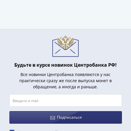
(1727-
1729)
Екатерина
I
(1725-
1727)
Петр
I
(1700-
Будьте в курсе новинок Центробанка РФ!
1725)
Наборы
Все новинки Центробанка появляются у нас
практически сразу же после выпуска монет в
и
обращение, а иногда и раньше.
коллекции
Монеты
Древней
Руси
Иван
Подписаться
V