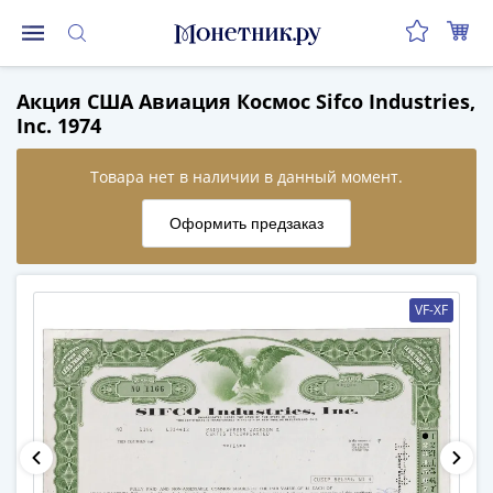
Монеты
Акция США Авиация Космос Sifco Industries,
Монеты
Inc. 1974
Российской
Федерации
Регулярные
выпуски
до
реформы
(1992-
VF-XF
1993)
после
реформы
(1997-
нв)
Юбилейные
и