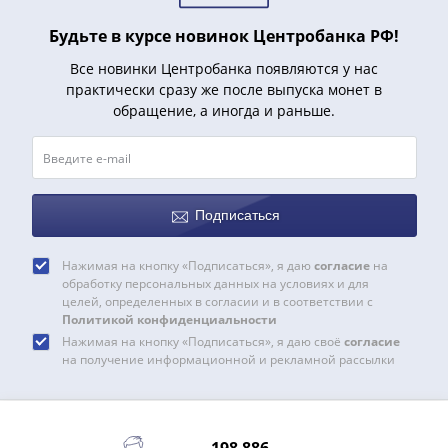
(1727-
Будьте в курсе новинок Центробанка РФ!
1729)
Екатерина
Все новинки Центробанка появляются у нас
I
практически сразу же после выпуска монет в
(1725-
обращение, а иногда и раньше.
1727)
Петр
I
(1700-
Подписаться
1725)
Наборы
Нажимая на кнопку «Подписаться», я даю
согласие
на
и
обработку персональных данных на условиях и для
коллекции
целей, определенных в согласии и в соответствии с
Политикой конфиденциальности
Монеты
Нажимая на кнопку «Подписаться», я даю своё
согласие
Древней
на получение информационной и рекламной рассылки
Руси
Иван
V