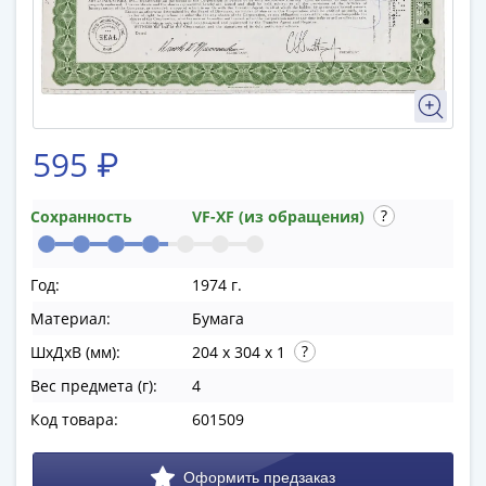
памятные
Биметаллические
(10р)
ГВС
и
аналогичные
595 ₽
(10р)
200
лет
Сохранность
VF-XF (из обращения)
Победы
1812
Год:
1974 г.
50
Материал:
Бумага
лет
Победы
ШхДхВ (мм):
204 x 304 x 1
в
Вес предмета (г):
4
ВОВ
Код товара:
601509
70
лет
Победы