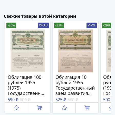
-
1991)
Свежие товары в этой категории
Юбилейные
и
-26%
XF-AU
-23%
VF-XF
-29%
памятные
Наборы
и
коллекции
Монеты
Российской
империи
Николай
Облигация 100
Облигация 10
Обли
II
рублей 1955
рублей 1956
рубл
(1894-
(1975)
Государственный
(1975
1917)
Государственный
заем развития
Госу
Александр
заем развития
народного
заем
590 ₽
800 ₽
525 ₽
680 ₽
500 ₽
III
народного
хозяйства СССР
наро
(1881-
хозяйства СССР
хозя