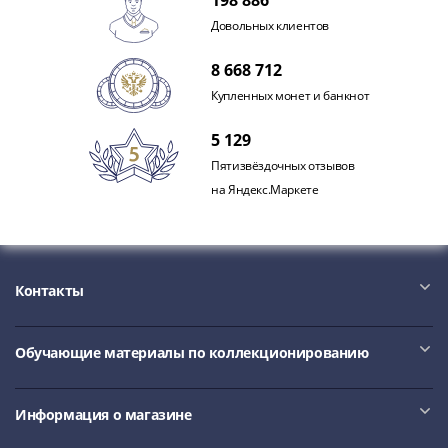
и
198 886
Петр
Довольных клиентов
I
8 668 712
(1682-
1717)
Купленных монет и банкнот
Федор
5 129
III
Алексеевич
Пятизвёздочных отзывов
(1676-
на Яндекс.Маркете
1682)
Алексей
Михайлович
(1645-
Контакты
1676)
Михаил
Обучающие материалы по коллекционированию
Федорович
(1613-
1645)
Информация о магазине
Василий