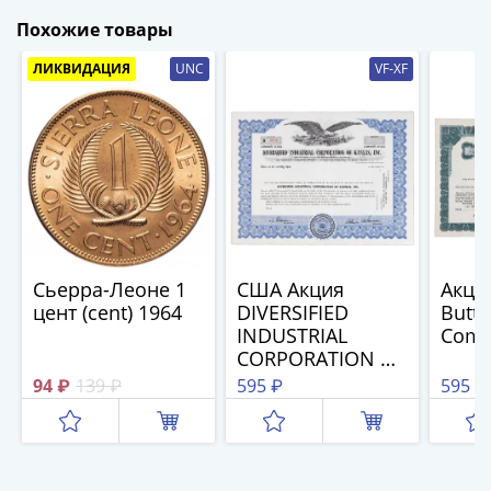
1894)
Александр
Похожие товары
II
ЛИКВИДАЦИЯ
UNC
VF-XF
(1854-
1881)
Николай
I
(1826-
1855)
Александр
I
Сьерра-Леоне 1
США Акция
Акци
(1801-
цент (cent) 1964
DIVERSIFIED
Butte
1825)
INDUSTRIAL
Comp
Павел
CORPORATION OF
I
KANSAS INC 1962
94 ₽
139 ₽
595 ₽
595 ₽
(1796-
1801)
Екатерина
II