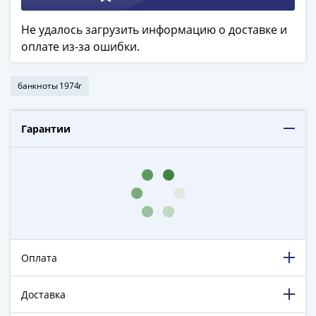
в
ВОВ
Не удалось загрузить информацию о доставке и
75
оплате из-за ошибки.
лет
Победы
банкноты 1974г
в
ВОВ
Человек
Гарантии
труда
Города-
герои
Оружие
Великой
Победы
Олимпиада
Оплата
в
Сочи
Доставка
2014