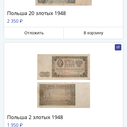
Банкноты
РФ
Польша 20 злотых 1948
1992
2 350 ₽
1993
1994
Отложить
В корзину
1995
1997
VF
2001
2004
2010
2017
2022-
2025
Памятные
Банкноты
мира
Австралия
Польша 2 злотых 1948
и
Океания
1 950 ₽