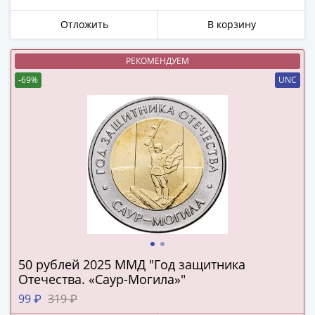
в
Мне не нужны подарки
Отложить
В корзину
ВОВ
75
лет
РЕКОМЕНДУЕМ
Победы
-69%
UNC
в
ВОВ
Человек
труда
Города-
герои
Оружие
Великой
Победы
Олимпиада
50 рублей 2025 ММД "Год защитника
в
Отечества. «Саур-Могила»"
Сочи
2014
99 ₽
319 ₽