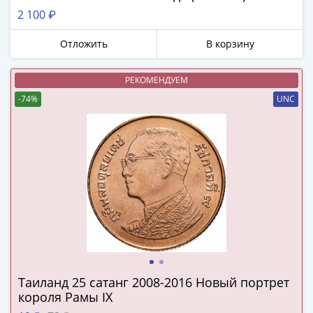
(1762-
2 100 ₽
1796)
Петр
Отложить
В корзину
III
(1762-
РЕКОМЕНДУЕМ
1762)
-74%
UNC
Елизавета
(1741-
1762)
Иоанн
Антонович
(1740-
1741)
Анна
Иоанновна
(1730-
1740)
Таиланд 25 сатанг 2008-2016 Новый портрет
Петр
короля Рамы IX
II