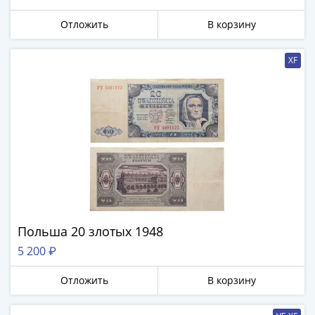
Азия
Отложить
В корзину
Америка
Африка
Европа
XF
СНГ
и
страны
Балтии
Смешанные
лоты
Другие
страны
Банкноты
СССР
Польша 20 злотых 1948
1917
5 200 ₽
-
1923
Отложить
В корзину
1917