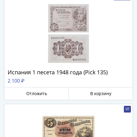
Города-
столицы
Европы
Наборы
и
коллекции
Монеты
СССР
и
РСФСР
Испания 1 песета 1948 года (Pick 135)
РСФСР
2 100 ₽
и
СССР
Отложить
В корзину
(1921-
1958)
VF
СССР
и
ГКЧП
(1961