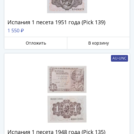
1894)
Александр
II
(1854-
Испания 1 песета 1951 года (Pick 139)
1881)
1 550 ₽
Николай
I
Отложить
В корзину
(1826-
1855)
AU-UNC
Александр
I
(1801-
1825)
Павел
I
(1796-
1801)
Екатерина
II
Испания 1 песета 1948 года (Pick 135)