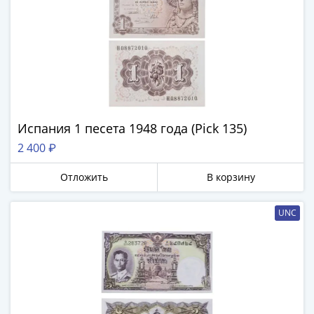
IV
Шуйский
(1606-­
1610)
Борис
Годунов
(1598-­
1605)
Испания 1 песета 1948 года (Pick 135)
Фёдор
2 400 ₽
I
Иванович
Отложить
В корзину
(1584-­
1598)
UNC
Иван
IV
Грозный
(1533-
1584)
Василий