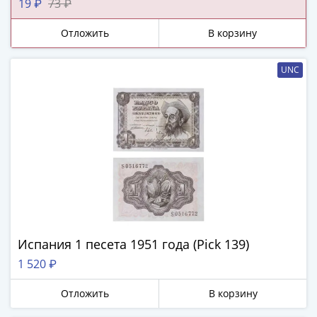
19 ₽
73 ₽
(1727-
1729)
Отложить
В корзину
Екатерина
I
UNC
(1725-
1727)
Петр
I
(1700-
1725)
Наборы
и
коллекции
Монеты
Испания 1 песета 1951 года (Pick 139)
Древней
1 520 ₽
Руси
Иван
Отложить
В корзину
V