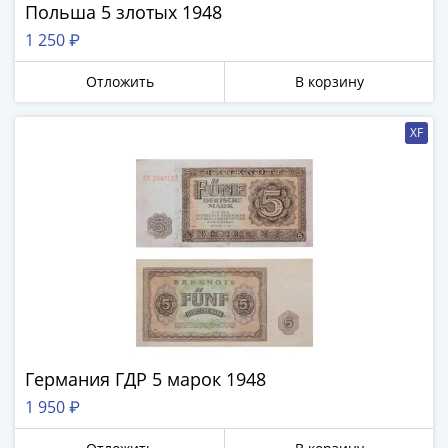
Нижегородско-
Польша 5 злотых 1948
Суздальское
1 250 ₽
княжество
(1383-
Отложить
В корзину
1431)
США
XF
Регулярные
выпуски
Доллары
Сакагавеи
(индианка)
Доллары
инновации
Президентские
доллары
Квотеры
Германия ГДР 5 марок 1948
(парки)
1 950 ₽
Квотеры
(штаты)