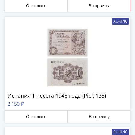
ЧМ
Отложить
В корзину
по
футболу
2018
AU-UNC
Крымские
события
Архитектура
Красная
книга
Личности
Мультипликация
События
Серебряные
и
Испания 1 песета 1948 года (Pick 135)
золотые
2 150 ₽
Города
трудовой
Отложить
В корзину
доблести
Освобожденные
AU-UNC