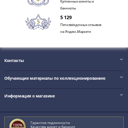
Купленных монеты и
Азия
банкноты
Америка
5 129
Африка
Европа
Пятизвёздочных отзывов
СНГ
на Яндекс.Маркете
и
страны
Балтии
Смешанные
Контакты
лоты
Другие
Обучающие материалы по коллекционированию
страны
Банкноты
СССР
Информация о магазине
1917
-
1923
1917
Гарантия подлинности
Качества монет и банкнот