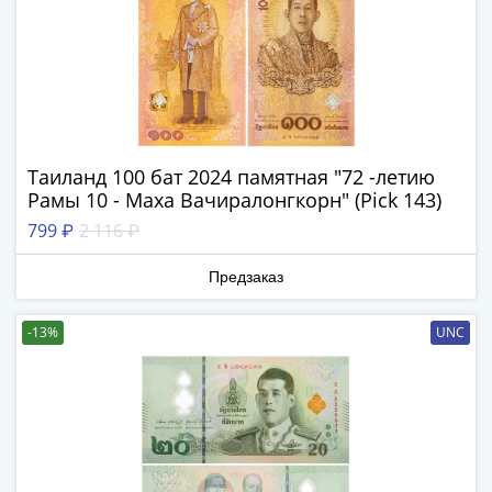
IV
Шуйский
(1606-­
1610)
Борис
Годунов
(1598-­
Таиланд 100 бат 2024 памятная "72 -летию
1605)
Рамы 10 - Маха Вачиралонгкорн" (Pick 143)
Фёдор
799 ₽
2 116 ₽
I
Иванович
Предзаказ
(1584-­
1598)
-13%
UNC
Иван
IV
Грозный
(1533-
1584)
Василий