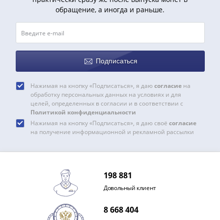
Банкноты
обращение, а иногда и раньше.
РФ
1992
1993
1994
Подписаться
1995
1997
2001
Нажимая на кнопку «Подписаться», я даю
согласие
на
обработку персональных данных на условиях и для
2004
целей, определенных в согласии и в соответствии с
2010
Политикой конфиденциальности
2017
Нажимая на кнопку «Подписаться», я даю своё
согласие
на получение информационной и рекламной рассылки
2022-
2025
Памятные
Банкноты
198 881
мира
Довольный клиент
Австралия
и
8 668 404
Океания