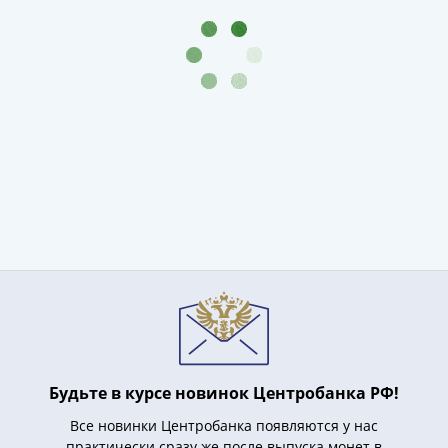
Антика
и
средневековье
Древняя
Греция
Древний
Рим
Византия
Золотая
Орда
Крымское
ханство
Речь
Посполитая
Священная
Римская
империя
Будьте в курсе новинок Центробанка РФ!
Другие
Все новинки Центробанка появляются у нас
Банкноты
практически сразу же после выпуска монет в