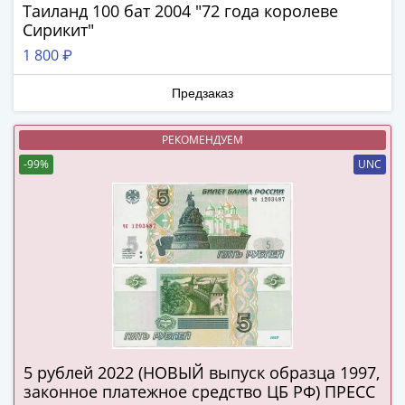
(1762-
Таиланд 100 бат 2004 "72 года королеве
1796)
Сирикит"
Петр
1 800 ₽
III
(1762-
Предзаказ
1762)
Елизавета
РЕКОМЕНДУЕМ
(1741-
-99%
UNC
1762)
Иоанн
Антонович
(1740-
1741)
Анна
Иоанновна
(1730-
1740)
5 рублей 2022 (НОВЫЙ выпуск образца 1997,
Петр
законное платежное средство ЦБ РФ) ПРЕСС
II