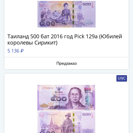
памятные
Биметаллические
(10р)
ГВС
и
Таиланд 500 бат 2016 год Pick 129a (Юбилей
аналогичные
королевы Сирикит)
(10р)
5 136 ₽
200
лет
Предзаказ
Победы
1812
UNC
50
лет
Победы
в
ВОВ
70
лет
Победы