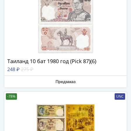
-
1991)
Юбилейные
и
памятные
Наборы
и
коллекции
Монеты
Таиланд 10 бат 1980 год (Pick 87)(6)
Российской
248 ₽
275 ₽
империи
Николай
Предзаказ
II
(1894-
-78%
UNC
1917)
Александр
III
(1881-