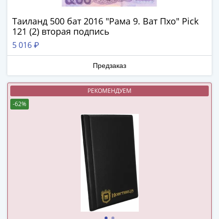
в
ВОВ
Таиланд 500 бат 2016 "Рама 9. Ват Пхо" Pick
121 (2) вторая подпись
75
лет
5 016 ₽
Победы
в
Предзаказ
ВОВ
Человек
РЕКОМЕНДУЕМ
труда
-62%
Города-
герои
Оружие
Великой
Победы
Олимпиада
в
Сочи
2014