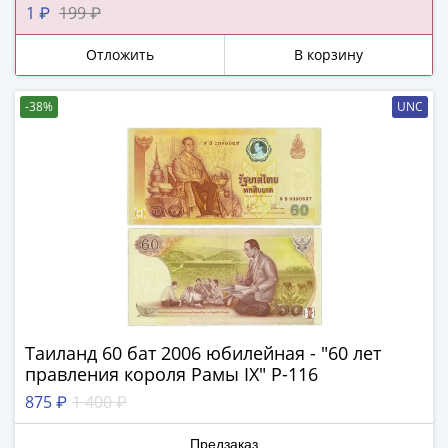
1 ₽
199 ₽
(1727-
1729)
Отложить
В корзину
Екатерина
I
-38%
UNC
(1725-
1727)
Петр
I
(1700-
1725)
Наборы
и
коллекции
Монеты
Древней
Таиланд 60 бат 2006 юбилейная - "60 лет
правления короля Рамы IX" P-116
Руси
Иван
875 ₽
1 400 ₽
V
Предзаказ