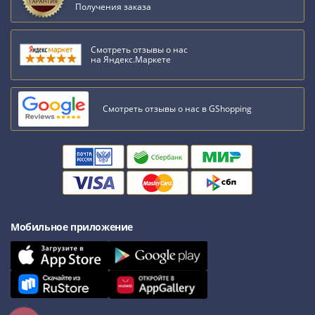
1918
Получения заказа
1919
-
1920гг
Смотреть отзывы о нас
на Яндекс.Маркете
1921
1922
1923
Смотреть отзывы о нас в GShopping
1924
-
1932
1934
1937
1938
1947
Мобильное приложение
(1957)
1961
(по
Засько)
1961