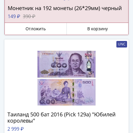
ЧМ
по
Монетник на 192 монеты (26*29мм) черный
футболу
149 ₽
390 ₽
2018
Крымские
Отложить
В корзину
события
Архитектура
UNC
Красная
книга
Личности
Мультипликация
События
Серебряные
и
золотые
Города
трудовой
Таиланд 500 бат 2016 (Pick 129a) "Юбилей
королевы"
доблести
Освобожденные
2 999 ₽