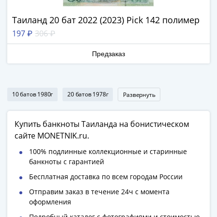
Нижегородско-
Суздальское
Таиланд 20 бат 2022 (2023) Рick 142 полимер
княжество
197 ₽
306 ₽
(1383-
1431)
Предзаказ
США
Регулярные
выпуски
Доллары
10 батов 1980г
20 батов 1978г
Развернуть
Сакагавеи
(индианка)
Купить банкноты Таиланда на бонистическом
Доллары
сайте MONETNIK.ru.
инновации
Президентские
100% подлинные коллекционные и старинные
банкноты с гарантией
доллары
Квотеры
Бесплатная доставка по всем городам России
(парки)
Отправим заказ в течение 24ч с момента
Квотеры
оформления
(штаты)
Подробный каталог с фотографиями и стоимостью