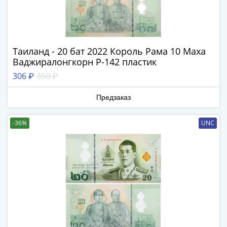
III
(1505-­
1533)
Иван
Таиланд - 20 бат 2022 Король Рама 10 Маха
III
Ваджиралонгкорн Р-142 пластик
(1462-­
306 ₽
350 ₽
1505)
Василий
Предзаказ
II
Темный
-36%
UNC
(1425-­
1462)
Псков
(1425-­
1510)
Новгород
(1420-­
1478)