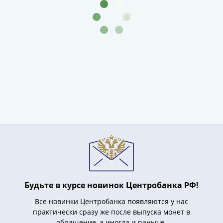
(1727-
1729)
Екатерина
I
(1725-
1727)
Петр
I
(1700-
1725)
Наборы
и
коллекции
Монеты
Древней
Будьте в курсе новинок Центробанка РФ!
Руси
Иван
Все новинки Центробанка появляются у нас
V
практически сразу же после выпуска монет в
обращение, а иногда и раньше.