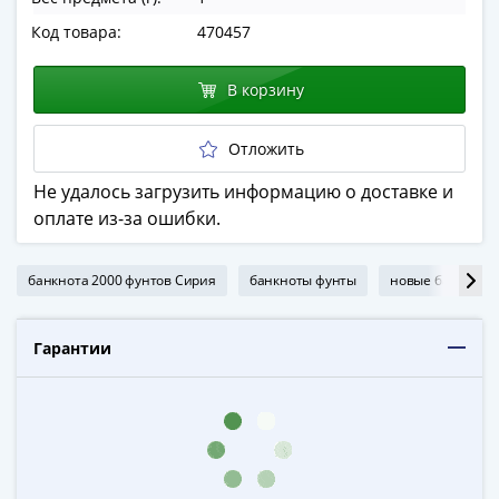
в
Код товара:
470457
ВОВ
75
В корзину
лет
Победы
Отложить
в
ВОВ
Не удалось загрузить информацию о доставке и
Человек
оплате из-за ошибки.
труда
Города-
банкнота 2000 фунтов Сирия
банкноты фунты
новые банкноты
герои
Оружие
Великой
Гарантии
Победы
Олимпиада
в
Сочи
2014