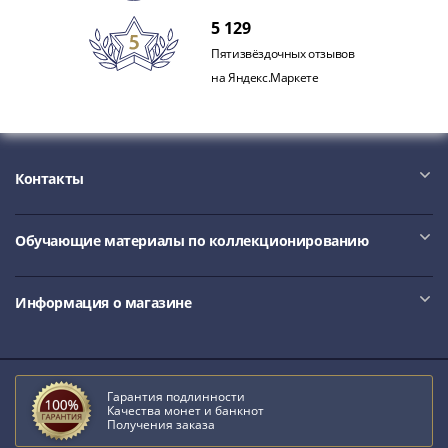
IV
5 129
Шуйский
Пятизвёздочных отзывов
(1606-­
на Яндекс.Маркете
1610)
Борис
Годунов
(1598-­
1605)
Контакты
Фёдор
I
Обучающие материалы по коллекционированию
Иванович
(1584-­
1598)
Информация о магазине
Иван
IV
Грозный
(1533-
Гарантия подлинности
Качества монет и банкнот
1584)
Получения заказа
Василий