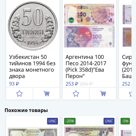
1894)
Александр
II
(1854-
1881)
Николай
I
(1826-
Узбекистан 50
Аргентина 100
Сири
1855)
тийинов 1994 без
Песо 2014-2017
фунт
Александр
знака монетного
(Pick 358d)"Ева
(2018
I
двора
Перон"
Баша
(1801-
93 ₽
253 ₽
266 ₽
252 ₽
1825)
Павел
I
(1796-
Похожие товары
1801)
UNC
-20%
UNC
-5%
Екатерина
II