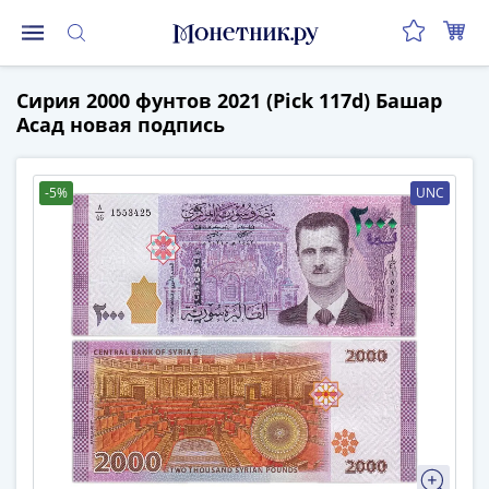
Монеты
Сирия 2000 фунтов 2021 (Pick 117d) Башар
Монеты
Асад новая подпись
Российской
Федерации
Регулярные
-5%
UNC
выпуски
до
реформы
(1992-
1993)
после
реформы
(1997-
нв)
Юбилейные
и