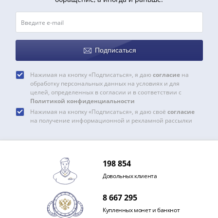
и
Петр
I
(1682-
1717)
Подписаться
Федор
III
Нажимая на кнопку «Подписаться», я даю
согласие
на
Алексеевич
обработку персональных данных на условиях и для
целей, определенных в согласии и в соответствии с
(1676-
Политикой конфиденциальности
1682)
Нажимая на кнопку «Подписаться», я даю своё
согласие
Алексей
на получение информационной и рекламной рассылки
Михайлович
(1645-
1676)
198 854
Михаил
Федорович
Довольных клиента
(1613-
8 667 295
1645)
Василий
Купленных монет и банкнот