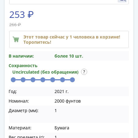
памятные
Биметаллические
253 ₽
(10р)
ГВС
266 ₽
и
Этот товар сейчас у 1 человека в корзине!
аналогичные
Торопитесь!
(10р)
200
В наличии:
более 10 шт.
лет
Сохранность
Победы
Uncirculated (без обращения)
1812
50
лет
Год:
2021 г.
Победы
Номинал:
2000 фунтов
в
Диаметр (мм):
1
ВОВ
70
лет
Материал:
Бумага
Победы
Вес предмета (г):
1