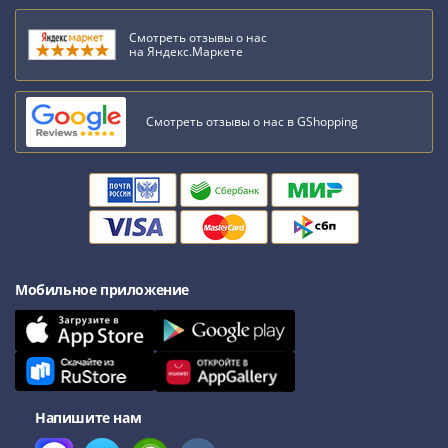
III
Смотреть отзывы о нас
(1505-­
на Яндекс.Маркете
1533)
Иван
III
Смотреть отзывы о нас в GShopping
(1462-­
1505)
Василий
II
Темный
(1425-­
1462)
Мобильное приложение
Псков
(1425-­
1510)
Новгород
(1420-­
Напишите нам
1478)