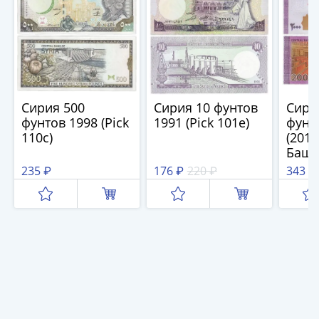
(1762-
1796)
Петр
III
(1762-
1762)
Сирия 500
Сирия 10 фунтов
Сири
Елизавета
фунтов 1998 (Pick
1991 (Pick 101e)
фунт
(1741-
110с)
(2017
1762)
Баша
Иоанн
235 ₽
176 ₽
220 ₽
343 ₽
Антонович
(1740-
1741)
Анна
Иоанновна
(1730-
1740)
Петр
II