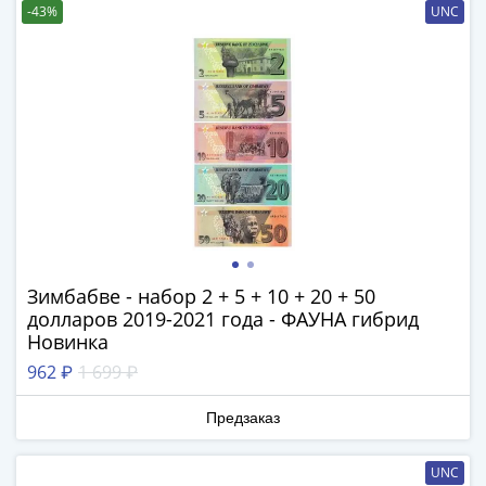
IV
-43%
UNC
Шуйский
(1606-­
1610)
Борис
Годунов
(1598-­
1605)
Фёдор
I
Иванович
(1584-­
Зимбабве - набор 2 + 5 + 10 + 20 + 50
долларов 2019-2021 года - ФАУНА гибрид
1598)
Новинка
Иван
962 ₽
1 699 ₽
IV
Грозный
Предзаказ
(1533-
1584)
UNC
Василий