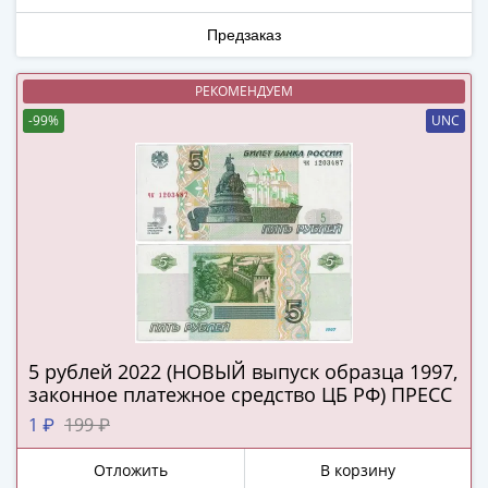
ЧМ
по
Предзаказ
футболу
2018
РЕКОМЕНДУЕМ
Крымские
-99%
UNC
события
Архитектура
Красная
книга
Личности
Мультипликация
События
Серебряные
и
золотые
5 рублей 2022 (НОВЫЙ выпуск образца 1997,
Города
законное платежное средство ЦБ РФ) ПРЕСС
трудовой
1 ₽
199 ₽
доблести
Освобожденные
Отложить
В корзину