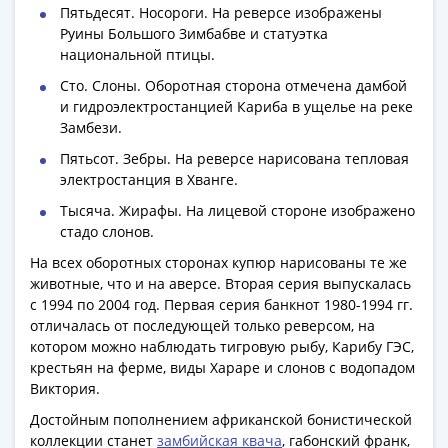
Антика
Пятьдесят. Носороги. На реверсе изображены
и
Руины Большого Зимбабве и статуэтка
средневековье
национальной птицы.
Древняя
Сто. Слоны. Оборотная сторона отмечена дамбой
Греция
и гидроэлектростанцией Кариба в ущелье на реке
Древний
Замбези.
Рим
Пятьсот. Зебры. На реверсе нарисована тепловая
Византия
электростанция в Хванге.
Золотая
Тысяча. Жирафы. На лицевой стороне изображено
Орда
стадо слонов.
Крымское
ханство
На всех оборотных сторонах купюр нарисованы те же
животные, что и на аверсе. Вторая серия выпускалась
Речь
с 1994 по 2004 год. Первая серия банкнот 1980-1994 гг.
Посполитая
отличалась от последующей только реверсом, на
Священная
котором можно наблюдать тигровую рыбу, Карибу ГЭС,
Римская
крестьян на ферме, виды Хараре и слонов с водопадом
империя
Виктория.
Другие
Достойным пополнением африканской бонистической
Банкноты
коллекции станет
замбийская квача
, габонский франк,