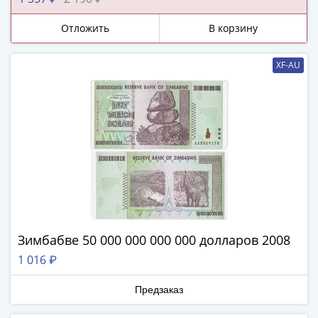
и
царства!
Петр
Отложить
В корзину
I
(1682-
XF-AU
1717)
Федор
III
Алексеевич
(1676-
1682)
Алексей
Михайлович
(1645-
1676)
Михаил
Зимбабве 50 000 000 000 000 долларов 2008
Федорович
1 016 ₽
(1613-
1645)
Предзаказ
Василий