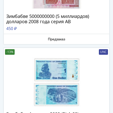
1894)
Александр
II
Зимбабве 5000000000 (5 миллиардов)
(1854-
долларов 2008 года серия АВ
1881)
450 ₽
Николай
I
Предзаказ
(1826-
1855)
-13%
UNC
Александр
I
(1801-
1825)
Павел
I
(1796-
1801)
Екатерина
II