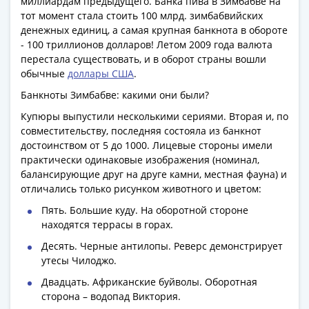
миллиардам предыдущего. Банка пива в Зимбабве на
Римская
тот момент стала стоить 100 млрд. зимбабвийских
империя
денежных единиц, а самая крупная банкнота в обороте
Другие
- 100 триллионов долларов! Летом 2009 года валюта
перестала существовать, и в оборот страны вошли
Приднестровье
обычные
доллары США
.
Украина
Монеты
Банкноты Зимбабве: какими они были?
мира
Купюры выпустили несколькими сериями. Вторая и, по
Австралия
совместительству, последняя состояла из банкнот
и
достоинством от 5 до 1000. Лицевые стороны имели
Океания
практически одинаковые изображения (номинал,
балансирующие друг на друге камни, местная фауна) и
Азия
отличались только рисунком животного и цветом:
Америка
Африка
Пять. Большие куду. На оборотной стороне
находятся террасы в горах.
Европа
Другие
Десять. Черные антилопы. Реверс демонстрирует
страны
утесы Чилоджо.
Смешанные
Двадцать. Африканские буйволы. Оборотная
лоты
сторона – водопад Виктория.