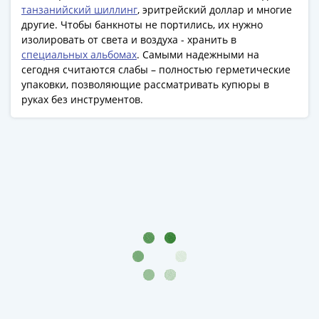
Банкноты
танзанийский шиллинг
, эритрейский доллар и многие
РФ
другие. Чтобы банкноты не портились, их нужно
1992
изолировать от света и воздуха - хранить в
специальных альбомах
. Самыми надежными на
1993
сегодня считаются слабы – полностью герметические
1994
упаковки, позволяющие рассматривать купюры в
1995
руках без инструментов.
1997
2001
2004
2010
2017
2022-
2025
Памятные
Банкноты
мира
Австралия
и
Океания