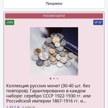
(1727-
Предзаказ
1729)
Екатерина
РЕКОМЕНДУЕМ
I
-29%
VF-XF
(1725-
1727)
Петр
I
(1700-
1725)
Наборы
и
коллекции
Монеты
Древней
Коллекция русских монет (30-40 шт. без
повторов). Гарантированно в каждом
Руси
наборе: серебро СССР 1922-1930 гг. или
Иван
Российской империи 1867-1916 гг. и
V
подлинная серебряная копейка Русского
1 557 ₽
2 190 ₽