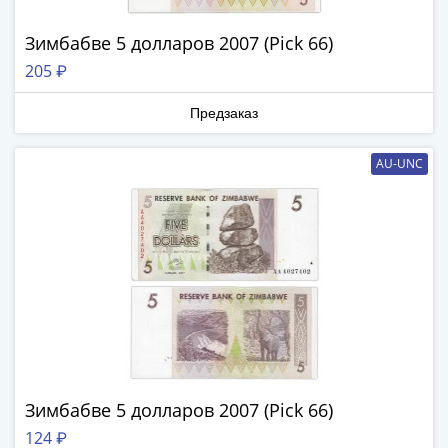
в
ВОВ
Зимбабве 5 долларов 2007 (Pick 66)
75
205 ₽
лет
Победы
Предзаказ
в
ВОВ
AU-UNC
Человек
труда
Города-
герои
Оружие
Великой
Победы
Олимпиада
в
Сочи
Зимбабве 5 долларов 2007 (Pick 66)
2014
124 ₽