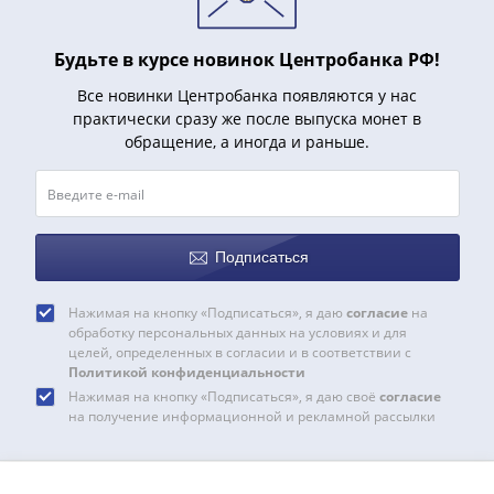
1991
Гражданская
Будьте в курсе новинок Центробанка РФ!
война
Банкноты
Все новинки Центробанка появляются у нас
царской
практически сразу же после выпуска монет в
России
обращение, а иногда и раньше.
Частные
выпуски
Банкноты
с
Подписаться
красивыми
номерами
Нажимая на кнопку «Подписаться», я даю
согласие
на
Лотерейные
обработку персональных данных на условиях и для
билеты
целей, определенных в согласии и в соответствии с
Политикой конфиденциальности
Евросувенир
Нажимая на кнопку «Подписаться», я даю своё
согласие
"0
на получение информационной и рекламной рассылки
евро"
Облигации
и