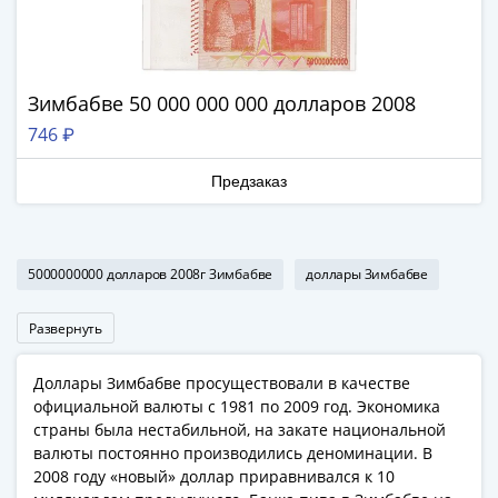
Наборы
Другие
ЕВРО
Германия
Зимбабве 50 000 000 000 долларов 2008
Евросоюз
746 ₽
ФРГ
ГДР
Предзаказ
Третий
рейх
Веймарская
республика
5000000000 долларов 2008г Зимбабве
доллары Зимбабве
Нотгельды
Германская
Развернуть
империя
Бавария
Доллары Зимбабве просуществовали в качестве
официальной валюты с 1981 по 2009 год. Экономика
Данциг
страны была нестабильной, на закате национальной
Пруссия
валюты постоянно производились деноминации. В
Саар
2008 году «новый» доллар приравнивался к 10
Священная