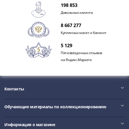
акции
198 853
Чеки
Довольных клиента
и
купоны
8 667 277
ВНЕШПОСЫЛТОРГ
Купленных монет и банкнот
Дорожные
5 129
Круизные
Отрезные
Пятизвёздочных отзывов
Отрезные
на Яндекс.Маркете
(серия
Д)
Другие
Наборы
Контакты
и
коллекции
Обучающие материалы по коллекционированию
Информация о магазине