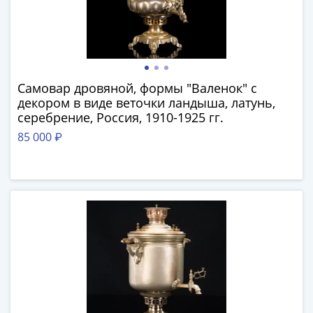
памятные
Биметаллические
(10р)
ГВС
и
Самовар дровяной, формы "Валенок" с
аналогичные
декором в виде веточки ландыша, латунь,
(10р)
серебрение, Россия, 1910-1925 гг.
200
85 000 ₽
лет
Победы
1812
50
лет
Победы
в
ВОВ
70
лет
Победы