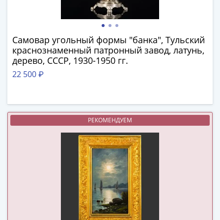
в
ВОВ
75
Самовар угольный формы "банка", Тульский
лет
краснознаменный патронный завод, латунь,
Победы
дерево, СССР, 1930-1950 гг.
в
22 500 ₽
ВОВ
Человек
труда
Города-
РЕКОМЕНДУЕМ
герои
Оружие
Великой
Победы
Олимпиада
в
Сочи
2014