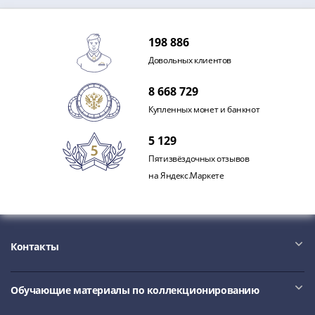
1918
1919
-
198 886
1920гг
Довольных клиентов
1921
1922
8 668 729
1923
Купленных монет и банкнот
1924
-
5 129
1932
Пятизвёздочных отзывов
1934
на Яндекс.Маркете
1937
1938
1947
(1957)
Контакты
1961
(по
Засько)
Обучающие материалы по коллекционированию
1961