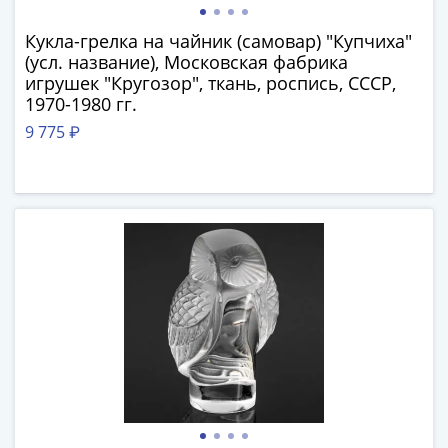
Города-
столицы
Кукла-грелка на чайник (самовар) "Купчиха"
Европы
(усл. название), Московская фабрика
Наборы
игрушек "Кругозор", ткань, роспись, СССР,
1970-1980 гг.
и
коллекции
9 775 ₽
Монеты
СССР
и
РСФСР
РСФСР
и
СССР
(1921-
1958)
СССР
и
ГКЧП
(1961