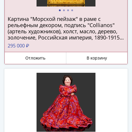
ЧМ
по
футболу
Картина "Морской пейзаж" в раме с
2018
рельефным декором, подпись "Сollianos"
Крымские
(артель художников), холст, масло, дерево,
события
золочение, Российская империя, 1890-1915
Архитектура
гг.
295 000 ₽
Красная
книга
Отложить
В корзину
Личности
Мультипликация
События
Серебряные
и
золотые
Города
трудовой
доблести
Освобожденные