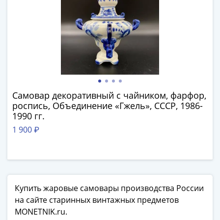
Наборы
Другие
ЕВРО
Германия
Евросоюз
ФРГ
ГДР
Третий
Самовар декоративный с чайником, фарфор,
рейх
роспись, Объединение «Гжель», СССР, 1986-
Веймарская
1990 гг.
республика
1 900 ₽
Нотгельды
Германская
империя
Бавария
Данциг
Купить жаровые самовары производства России
Пруссия
на сайте старинных винтажных предметов
Саар
MONETNIK.ru.
Священная