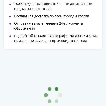
Римская
100% подлинные коллекционные антикварные
предметы с гарантией
империя
Другие
Бесплатная доставка по всем городам России
Приднестровье
Отправим заказ в течение 24ч с момента
Украина
оформления
Монеты
Подробный каталог с фотографиями и стоимостью
мира
на жаровые самовары производства России
Австралия
и
Океания
Азия
Америка
Африка
Европа
Другие
страны
Смешанные
лоты