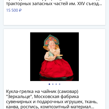
1894)
тракторных запасных частей им. XXV съезда
Александр
KПСС, фарфор, металл, роспись, СССР, 1980-
15 500 ₽
II
1990 гг.
(1854-
1881)
Николай
I
(1826-
1855)
Александр
I
(1801-
1825)
Павел
I
(1796-
Кукла-грелка на чайник (самовар)
1801)
"Зеркальце", Московская фабрика
Екатерина
сувенирных и подарочных игрушек, ткань,
II
канва, роспись, композитный материал