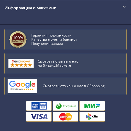
1991
Информация о магазине
Гражданская
война
Банкноты
царской
Гарантия подлинности
России
Качества монет и банкнот
Получения заказа
Частные
выпуски
Банкноты
Смотреть отзывы о нас
с
на Яндекс.Маркете
красивыми
номерами
Лотерейные
Смотреть отзывы о нас в GShopping
билеты
Евросувенир
"0
евро"
Облигации
и