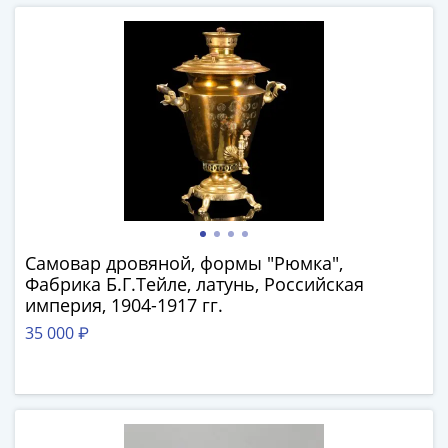
III
(1505-­
1533)
Иван
III
(1462-­
1505)
Василий
II
Темный
(1425-­
Самовар дровяной, формы "Рюмка",
1462)
Фабрика Б.Г.Тейле, латунь, Российская
Псков
империя, 1904-1917 гг.
(1425-­
35 000 ₽
1510)
Новгород
(1420-­
1478)