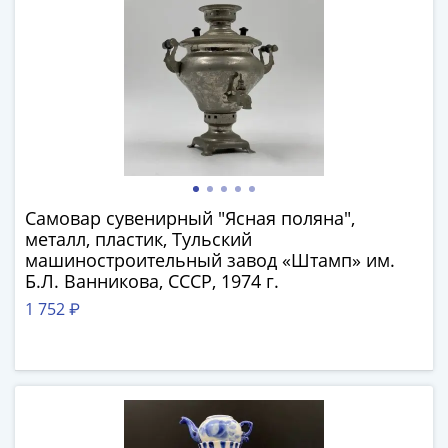
Нижегородско-
Суздальское
княжество
(1383-
1431)
США
Регулярные
выпуски
Доллары
Сакагавеи
Самовар сувенирный "Ясная поляна",
металл, пластик, Тульский
(индианка)
машиностроительный завод «Штамп» им.
Доллары
Б.Л. Ванникова, СССР, 1974 г.
инновации
1 752 ₽
Президентские
доллары
Квотеры
(парки)
Квотеры
(штаты)