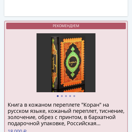
(1727-
1729)
Екатерина
I
РЕКОМЕНДУЕМ
(1725-
1727)
Петр
I
(1700-
1725)
Наборы
и
коллекции
Монеты
Древней
Книга в кожаном переплете "Коран" на
русском языке, кожаный переплет, тиснение,
Руси
золочение, обрез с принтом, в бархатной
Иван
подарочной упаковке, Российская
V
Федерация, 2025 г.
18 000 ₽