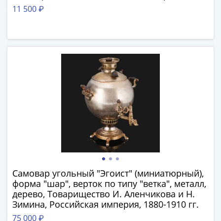
(1762-
(зеркало), СССР, 1970-1980 гг.
11 500 ₽
1796)
Петр
III
(1762-
1762)
Елизавета
(1741-
1762)
Иоанн
Антонович
(1740-
1741)
Анна
Иоанновна
Самовар угольный "Эгоист" (миниатюрный),
(1730-
форма "шар", верток по типу "ветка", металл,
1740)
дерево, Товарищество И. Аленчикова и Н.
Зимина, Российская империя, 1880-1910 гг.
Петр
II
75 000 ₽