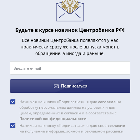
Азия
Америка
Африка
Европа
Будьте в курсе новинок Центробанка РФ!
СНГ
Все новинки Центробанка появляются у нас
и
практически сразу же после выпуска монет в
страны
обращение, а иногда и раньше.
Балтии
Смешанные
лоты
Другие
Подписаться
страны
Банкноты
СССР
Нажимая на кнопку «Подписаться», я даю
согласие
на
обработку персональных данных на условиях и для
1917
целей, определенных в согласии и в соответствии с
-
Политикой конфиденциальности
1923
Нажимая на кнопку «Подписаться», я даю своё
согласие
на получение информационной и рекламной рассылки
1917