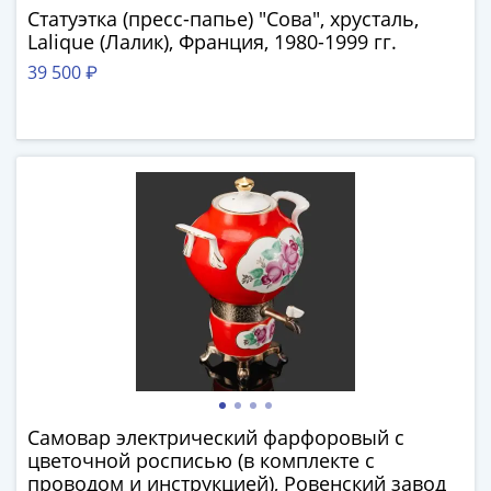
-
Статуэтка (пресс-папье) "Сова", хрусталь,
Lalique (Лалик), Франция, 1980-1999 гг.
1991)
Юбилейные
39 500 ₽
и
памятные
Наборы
и
коллекции
Монеты
Российской
империи
Николай
II
(1894-
1917)
Александр
Самовар электрический фарфоровый с
III
цветочной росписью (в комплекте с
(1881-
проводом и инструкцией), Ровенский завод