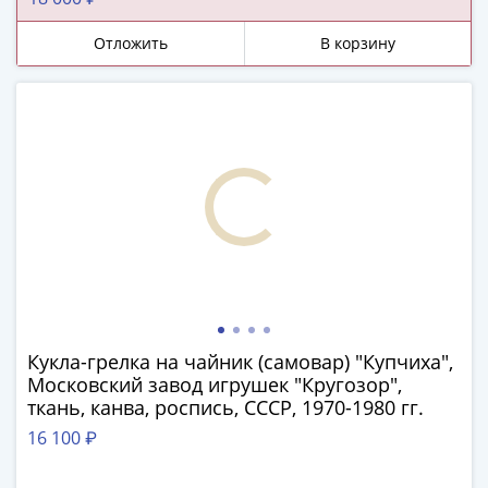
и
Петр
Отложить
В корзину
I
(1682-
1717)
Федор
III
Алексеевич
(1676-
1682)
Алексей
Михайлович
(1645-
1676)
Кукла-грелка на чайник (самовар) "Купчиха",
Михаил
Московский завод игрушек "Кругозор",
Федорович
ткань, канва, роспись, СССР, 1970-1980 гг.
(1613-
16 100 ₽
1645)
Василий