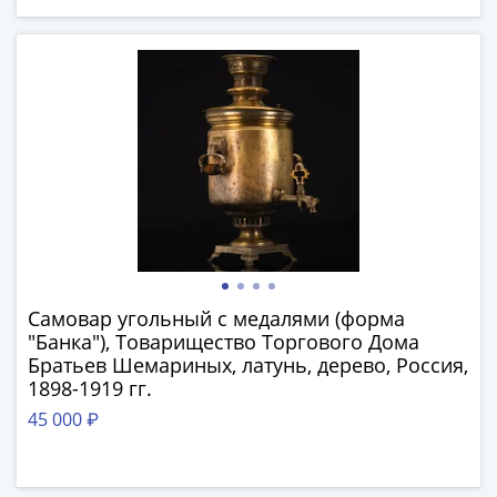
IV
Шуйский
(1606-­
1610)
Борис
Годунов
(1598-­
1605)
Фёдор
I
Иванович
(1584-­
Самовар угольный с медалями (форма
1598)
"Банка"), Товарищество Торгового Дома
Иван
Братьев Шемариных, латунь, дерево, Россия,
IV
1898-1919 гг.
Грозный
45 000 ₽
(1533-
1584)
Василий