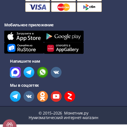
III
(1505-­
1533)
Иван
Мобильное приложение
III
(1462-­
1505)
Василий
II
Напишите нам
Темный
(1425-­
1462)
Мы в соцсетях
Псков
(1425-­
1510)
Новгород
(1420-­
© 2015–2026
Монетник.ру
Нумизматический интернет-магазин
1478)