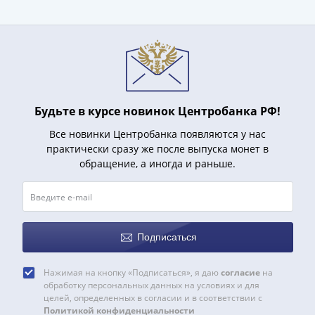
(1727-
1729)
Екатерина
I
(1725-
1727)
Будьте в курсе новинок Центробанка РФ!
Петр
I
Все новинки Центробанка появляются у нас
(1700-
практически сразу же после выпуска монет в
1725)
обращение, а иногда и раньше.
Наборы
и
коллекции
Монеты
Подписаться
Древней
Руси
Нажимая на кнопку «Подписаться», я даю
согласие
на
Иван
обработку персональных данных на условиях и для
V
целей, определенных в согласии и в соответствии с
Политикой конфиденциальности