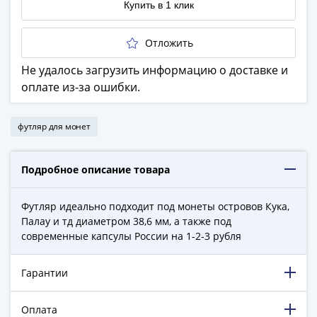
Купить в 1 клик
в
ВОВ
Отложить
75
лет
Не удалось загрузить информацию о доставке и
Победы
оплате из-за ошибки.
в
ВОВ
футляр для монет
Человек
труда
Города-
Подробное описание товара
герои
Оружие
Футляр идеально подходит под монеты островов Кука,
Великой
Палау и тд диаметром 38,6 мм, а также под
Победы
современные капсулы России на 1-2-3 рубля
Олимпиада
в
Гарантии
Сочи
2014
Оплата