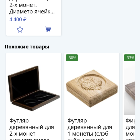
1894)
2-х монет.
Александр
Диаметр ячейки
II
45 мм
4 400 ₽
(1854-
1881)
Николай
I
Похожие товары
(1826-
-30%
-33%
1855)
Александр
I
(1801-
1825)
Павел
I
(1796-
1801)
Футляр
Футляр
Фирм
деревянный для
деревянный для
для 
Екатерина
2-х монет
1 монеты (слэб
моне
II