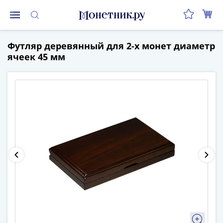
Монеты
Футляр деревянный для 2-х монет диаметр
Монеты
ячеек 45 мм
Российской
Федерации
Регулярные
выпуски
до
реформы
(1992-
1993)
после
реформы
(1997-
нв)
Юбилейные
и