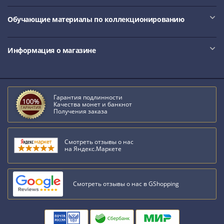
IV
Шуйский
Обучающие материалы по коллекционированию
(1606-­
1610)
Информация о магазине
Борис
Годунов
(1598-­
1605)
Гарантия подлинности
Фёдор
Качества монет и банкнот
I
Получения заказа
Иванович
(1584-­
Смотреть отзывы о нас
1598)
на Яндекс.Маркете
Иван
IV
Грозный
Смотреть отзывы о нас в GShopping
(1533-
1584)
Василий