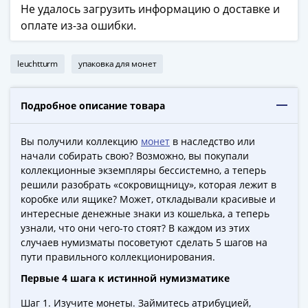
Не удалось загрузить информацию о доставке и
в
оплате из-за ошибки.
ВОВ
75
лет
leuchtturm
упаковка для монет
Победы
в
Подробное описание товара
ВОВ
Человек
Вы получили коллекцию
монет
в наследство или
труда
начали собирать свою? Возможно, вы покупали
Города-
коллекционные экземпляры бессистемно, а теперь
герои
решили разобрать «сокровищницу», которая лежит в
Оружие
коробке или ящике? Может, откладывали красивые и
Великой
интересные денежные знаки из кошелька, а теперь
Победы
узнали, что они чего-то стоят? В каждом из этих
Олимпиада
случаев нумизматы посоветуют сделать 5 шагов на
пути правильного коллекционирования.
в
Сочи
Первые 4 шага к истинной нумизматике
2014
Шаг 1. Изучите монеты. Займитесь атрибуцией,