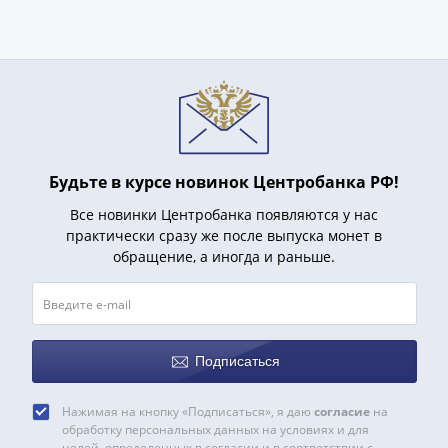
Нижегородско-
Суздальское
княжество
(1383-
1431)
США
Регулярные
выпуски
Будьте в курсе новинок Центробанка РФ!
Доллары
Все новинки Центробанка появляются у нас
Сакагавеи
практически сразу же после выпуска монет в
(индианка)
обращение, а иногда и раньше.
Доллары
инновации
Президентские
доллары
Квотеры
Подписаться
(парки)
Квотеры
Нажимая на кнопку «Подписаться», я даю
согласие
на
обработку персональных данных на условиях и для
(штаты)
целей, определенных в согласии и в соответствии с