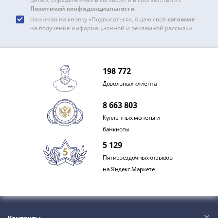
Наборы
Политикой конфиденциальности
Другие
Нажимая на кнопку «Подписаться», я даю своё
согласие
ЕВРО
на получение информационной и рекламной рассылки
Германия
Евросоюз
ФРГ
198 772
ГДР
Довольных клиента
Третий
рейх
8 663 803
Веймарская
Купленных монеты и
республика
банкноты
Нотгельды
Германская
5 129
империя
Пятизвёздочных отзывов
Бавария
на Яндекс.Маркете
Данциг
Пруссия
Саар
Священная