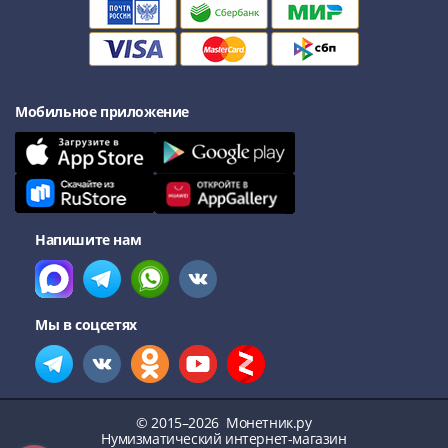
Антика
и
средневековье
Древняя
Греция
Мобильное приложение
Древний
Рим
Византия
Золотая
Орда
Крымское
Напишите нам
ханство
Речь
Посполитая
Мы в соцсетях
Священная
Римская
империя
Другие
© 2015–2026
Монетник.ру
Банкноты
Нумизматический интернет-магазин