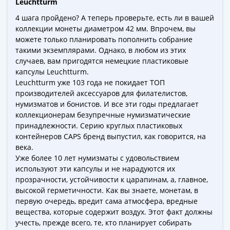
Leuchtturm
Города-
столицы
4 шага пройдено? А теперь проверьте, есть ли в вашей
Европы
коллекции монеты диаметром 42 мм. Впрочем, вы
можете только планировать пополнить собрание
Наборы
такими экземплярами. Однако, в любом из этих
и
случаев, вам пригодятся немецкие пластиковые
коллекции
капсулы Leuchtturm.
Монеты
Leuchtturm уже 103 года не покидает ТОП
СССР
производителей аксессуаров для филателистов,
и
нумизматов и бонистов. И все эти годы предлагает
РСФСР
коллекционерам безупречные нумизматические
принадлежности. Серию круглых пластиковых
РСФСР
контейнеров CAPS бренд выпустил, как говорится, на
и
века.
СССР
Уже более 10 лет нумизматы с удовольствием
(1921-
используют эти капсулы и не нарадуются их
1958)
прозрачности, устойчивости к царапинам, а, главное,
СССР
высокой герметичности. Как вы знаете, монетам, в
и
первую очередь, вредит сама атмосфера, вредные
вещества, которые содержит воздух. Этот факт должны
ГКЧП
учесть, прежде всего, те, кто планирует собирать
(1961