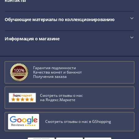
Контакты
Римская
империя
Обучающие материалы по коллекционированию
Другие
Приднестровье
Украина
Информация о магазине
Монеты
мира
Австралия
и
Гарантия подлинности
Океания
Качества монет и банкнот
Получения заказа
Азия
Америка
Африка
Смотреть отзывы о нас
на Яндекс.Маркете
Европа
Другие
страны
Смотреть отзывы о нас в GShopping
Смешанные
лоты