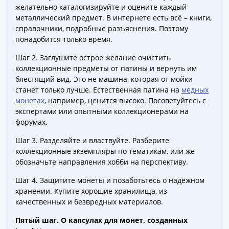
ЧМ
желательно каталогизируйте и оцените каждый
по
металлический предмет. В интернете есть всё – книги,
футболу
справочники, подробные разъяснения. Поэтому
2018
понадобится только время.
Крымские
Шаг 2. Заглушите острое желание очистить
события
коллекционные предметы от патины и вернуть им
Архитектура
блестящий вид. Это не машина, которая от мойки
Красная
станет только лучше. Естественная патина на
медных
книга
монетах
, например, ценится высоко. Посоветуйтесь с
Личности
экспертами или опытными коллекционерами на
Мультипликация
форумах.
События
Шаг 3. Разделяйте и властвуйте. Разберите
Серебряные
коллекционные экземпляры по тематикам, или же
и
обозначьте направления хобби на перспективу.
золотые
Шаг 4. Защитите монеты и позаботьтесь о надёжном
Города
хранении. Купите хорошие хранилища, из
трудовой
качественных и безвредных материалов.
доблести
Освобожденные
Пятый шаг. О капсулах для монет, созданных