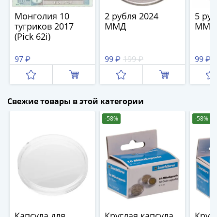
и
Петр
Монголия 10
2 рубля 2024
5 ру
I
тугриков 2017
ММД
ММД
(1682-
(Pick 62i)
1717)
Федор
97 ₽
99 ₽
199 ₽
99 ₽
1
III
Алексеевич
(1676-
Свежие товары в этой категории
1682)
Алексей
-58%
-58%
Михайлович
(1645-
1676)
Михаил
Федорович
(1613-
1645)
Василий
Капсула для
Круглая капсула
Круг