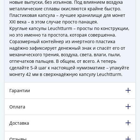
новые выпуски, без изъянов. Под влиянием воздуха
-
металлические сплавы окисляются крайне быстро.
1991)
Пластиковая капсула – лучшее хранилище для монет
Юбилейные
XXI века – в этом случае просто панацея.
и
Круглые капсулы Leuchtturm – просты по конструкции,
памятные
но это именно та простота, которая совершенна.
Соразмерный контейнер из инертного пластика
Наборы
надёжно зафиксирует денежный знак и спасёт его от
и
механического трения, воздуха, света, влаги, пыли,
коллекции
отпечатков пальцев. В общем, от всего. А теперь
Монеты
сделайте 5-й шаг к настоящей нумизматике – упакуйте
Российской
монету 42 мм в сверхнадёжную капсулу Leuchtturm.
империи
Николай
Гарантии
II
(1894-
Оплата
1917)
Александр
Доставка
III
(1881-
Отзывы