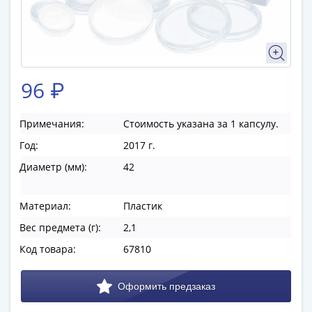
памятные
Биметаллические
(10р)
ГВС
и
96 ₽
аналогичные
(10р)
200
Примечания:
Стоимость указана за 1 капсулу.
лет
Год:
2017 г.
Победы
Диаметр (мм):
42
1812
50
лет
Материал:
Пластик
Победы
Вес предмета (г):
2,1
в
Код товара:
67810
ВОВ
70
лет
Победы