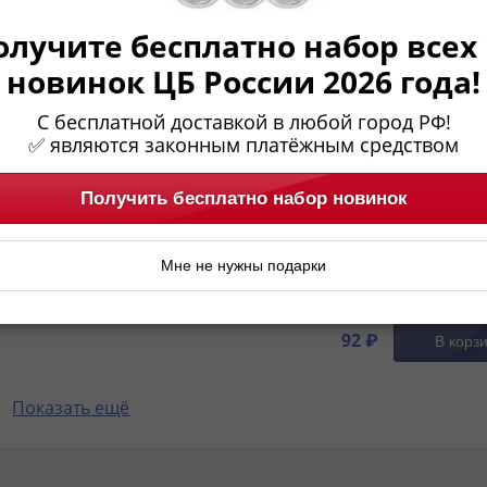
х до памятных современных. Медь как монетный м
 из меди различных эпох и стран ◼ Описание и фотогр
олучите бесплатно набор всех 
новинок ЦБ России 2026 года!
ветского Союза
 Что изображено на реверсе медных монет? Когда начал
С бесплатной доставкой в любой город РФ!
✅ являются законным платёжным средством
Получить бесплатно набор новинок
Мне не нужны подарки
оллекции
92 ₽
В корз
Показать ещё