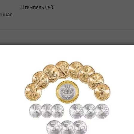
Штемпель Ф-3.
енная
ого
925, 1927, 1928 и 1961 гг.). Раритетные полкопейки 
Р (пробные, полир. чекан). Фото, особенности, подделк