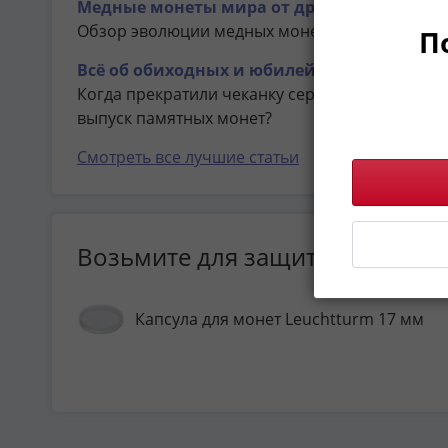
Медные монеты мира от древних и царски
Обзор эволюции медных монет Примеры монет
П
Всё об обиходных и юбилейных монетах Со
Когда прекратили чеканку серебряных монет?
выпуск памятных монет?
Смотреть все лучшие статьи
Возьмите для защиты Вашей к
Капсула для монет Leuchtturm 17 мм