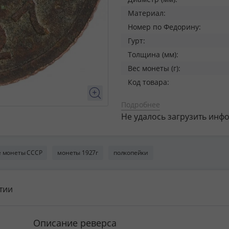
Материал:
Номер по Федорину:
Гурт:
Толщина (мм):
Вес монеты (г):
Код товара:
Подробнее
Не удалось загрузить инф
 монеты СССР
монеты 1927г
полкопейки
тии
Описание реверса