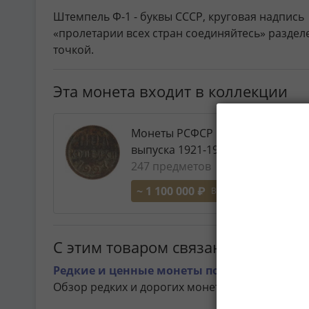
Штемпель Ф-1 - буквы СССР, круговая надпись
«пролетарии всех стран соединяйтесь» раздел
точкой.
Эта монета входит в коллекции
Монеты РСФСР и СССР регулярн
выпуска 1921-1957
247 предметов
~ 1 100 000 ₽
В СОХРАННОСТИ XF
С этим товаром связаны статьи
Редкие и ценные монеты полкопейки СССР (1
Обзор редких и дорогих монет полкопейки ССС