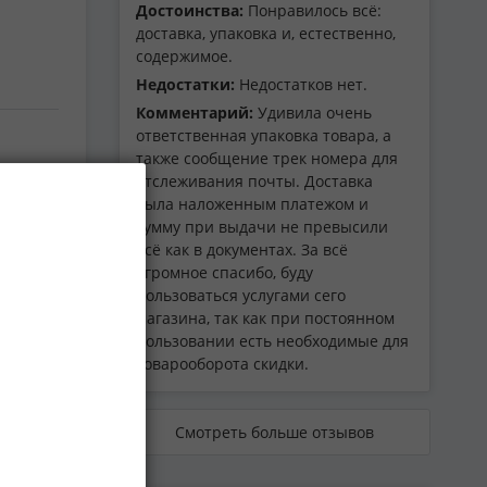
Достоинства:
Понравилось всё:
доставка, упаковка и, естественно,
содержимое.
Недостатки:
Недостатков нет.
Комментарий:
Удивила очень
ответственная упаковка товара, а
также сообщение трек номера для
отслеживания почты. Доставка
была наложенным платежом и
сумму при выдачи не превысили
всё как в документах. За всё
огромное спасибо, буду
пользоваться услугами сего
магазина, так как при постоянном
пользовании есть необходимые для
товарооборота скидки.
СССР
Смотреть больше отзывов
и