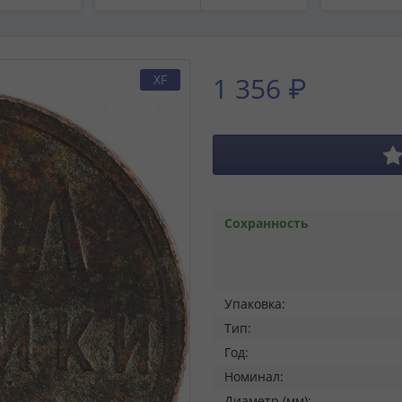
1 356 ₽
XF
Сохранность
Упаковка:
Тип:
Год:
Номинал:
Диаметр (мм):