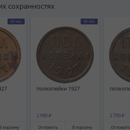
гих сохранностях
XF-AU
XF-AU
927
полкопейки 1927
полкопе
2 990 ₽
2 790 ₽
В корзину
Отложить
В корзину
Отложит