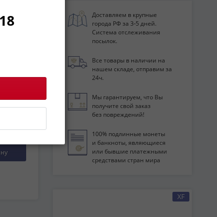
еталл
афии
Доставляем в крупные
18
города РФ за 3‑5 дней.
Система отслеживания
посылок.
и
Все товары в наличии на
нашем складе, отправим за
24ч.
Мы гарантируем, что Вы
получите свой заказ
без повреждений!
100% подлинные монеты
и банкноты, являющиеся
или бывшие платежными
ину
средствами стран мира
XF