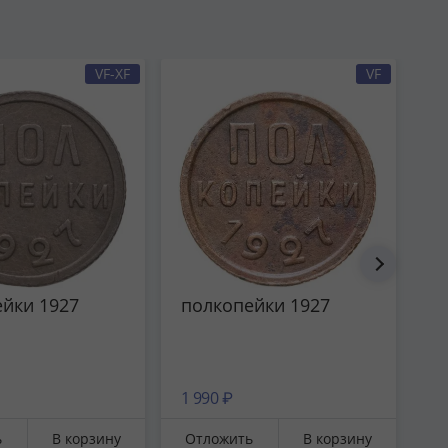
VF-XF
VF
йки 1927
полкопейки 1927
п
1 990 ₽
1 
ь
В корзину
Отложить
В корзину
О