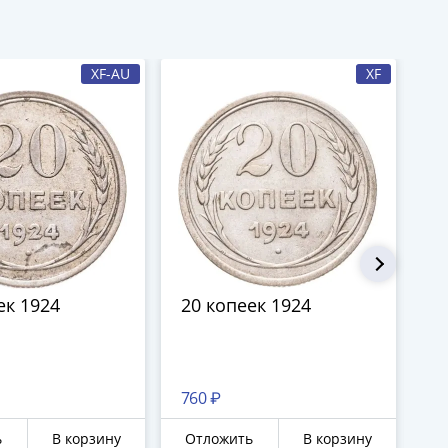
XF-AU
XF
ек 1924
20 копеек 1924
2
760 ₽
61
ь
В корзину
Отложить
В корзину
О