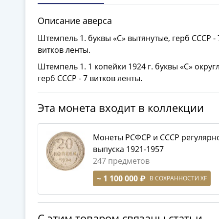
Описание аверса
Штемпель 1. буквы «С» вытянутые, герб СССР - 
витков ленты.
Штемпель 1. 1 копейки 1924 г. буквы «С» округ
герб СССР - 7 витков ленты.
Эта монета входит в коллекции
Монеты РСФСР и СССР регулярн
выпуска 1921-1957
247 предметов
~ 1 100 000 ₽
В СОХРАННОСТИ XF
С этим товаром связаны статьи