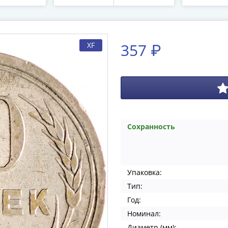
357 ₽
XF
Сохранность
Упаковка:
Тип:
Год:
Номинал:
Диаметр (мм):