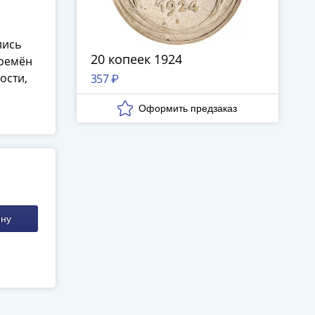
лись
20 копеек 1924
времён
ости,
357 ₽
ину