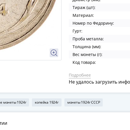
Тираж (шт):
Материал:
Номер по Федорину:
Гурт:
Проба металла:
Толщина (мм):
Вес монеты (г):
Код товара:
Подробнее
Не удалось загрузить инф
е монеты 1924г
копейка 1924г
монеты 1924г СССР
тии