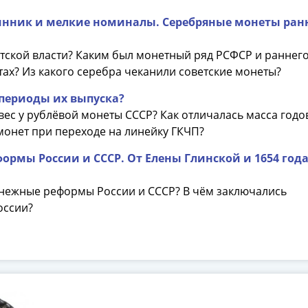
олтинник и мелкие номиналы. Серебряные монеты ран
олучите бесплатно набор всех 
етской власти? Каким был монетный ряд РСФСР и раннег
новинок ЦБ России 2026 года!
тах? Из какого серебра чеканили советские монеты?
С бесплатной доставкой в любой город РФ!
 периоды их выпуска?
✅ являются законным платёжным средством
вес у рублёвой монеты СССР? Как отличалась масса годо
монет при переходе на линейку ГКЧП?
Получить бесплатно набор новинок
рмы России и СССР. От Елены Глинской и 1654 года
Мне не нужны подарки
енежные реформы России и СССР? В чём заключались
оссии?