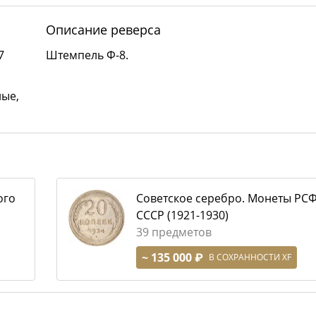
Описание реверса
7
Штемпель Ф-8.
лые,
ого
Советское серебро. Монеты РС
СССР (1921-1930)
39 предметов
~ 135 000 ₽
В СОХРАННОСТИ XF