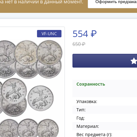
554 ₽
VF-UNC
650 ₽
Сохранность
Упаковка:
Тип:
Год:
Материал:
Вес предмета (г):