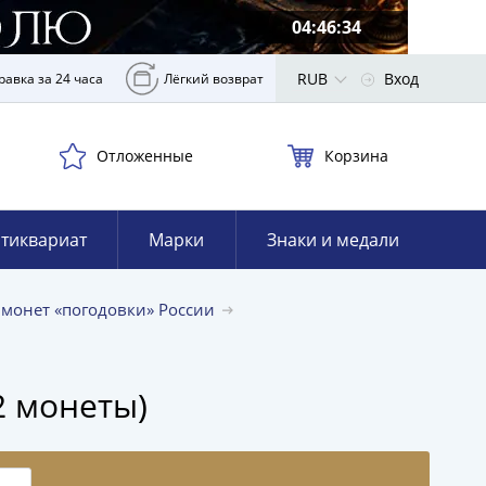
04:46:33
RUB
Вход
равка за 24 часа
Лёгкий возврат
Отложенные
Корзина
тиквариат
Марки
Знаки и медали
 монет «погодовки» России
2 монеты)