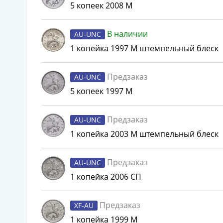
5 копеек 2008 М
В наличии
AU-UNC
1 копейка 1997 М штемпельный блеск
Предзаказ
AU-UNC
5 копеек 1997 М
Предзаказ
AU-UNC
1 копейка 2003 М штемпельный блеск
Предзаказ
AU-UNC
1 копейка 2006 СП
Предзаказ
XF-AU
1 копейка 1999 М