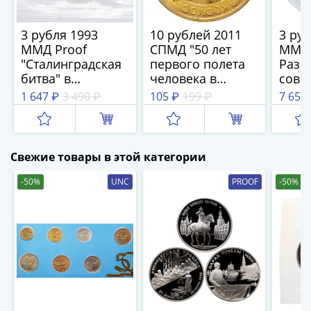
III
(1505-­
3 рубля 1993
10 рублей 2011
3 руб
1533)
ММД Proof
СПМД "50 лет
ММД 
Иван
"Сталинградская
первого полета
Разг
III
битва" в
человека в
сове
банковской
космос"
войс
(1462-­
1 647 ₽
3 490 ₽
105 ₽
199 ₽
7 655
запайке
Кван
1505)
арми
Василий
Мань
II
Свежие товары в этой категории
Темный
(1425-­
-50%
UNC
PROOF
-50%
1462)
Псков
(1425-­
1510)
Новгород
(1420-­
1478)