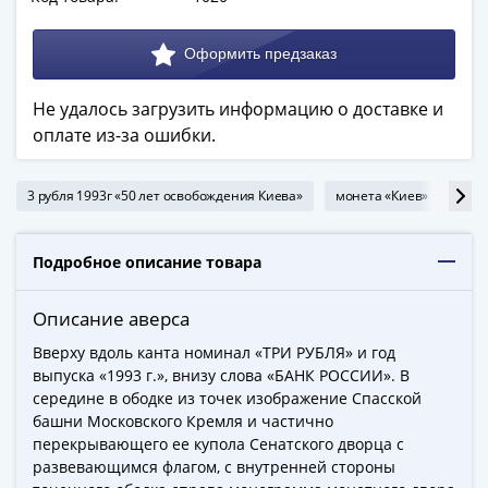
Города-
столицы
Европы
Наборы
Не удалось загрузить информацию о доставке и
и
оплате из-за ошибки.
коллекции
Монеты
СССР
3 рубля 1993г «50 лет освобождения Киева»
монета «Киев»
юби
и
РСФСР
Подробное описание товара
РСФСР
и
Описание аверса
СССР
(1921-
Вверху вдоль канта номинал «ТРИ РУБЛЯ» и год
1958)
выпуска «1993 г.», внизу слова «БАНК РОССИИ». В
середине в ободке из точек изображение Спасской
СССР
башни Московского Кремля и частично
и
перекрывающего ее купола Сенатского дворца с
ГКЧП
развевающимся флагом, с внутренней стороны
(1961