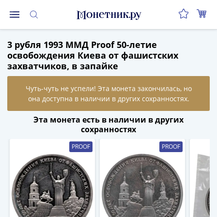
Монеты
3 рубля 1993 ММД Proof 50-летие
Монеты
освобождения Киева от фашистских
Российской
захватчиков, в запайке
Федерации
Регулярные
выпуски
до
реформы
Эта монета есть в наличии в других
(1992-
сохранностях
1993)
PROOF
PROOF
после
реформы
(1997-
нв)
Юбилейные
и