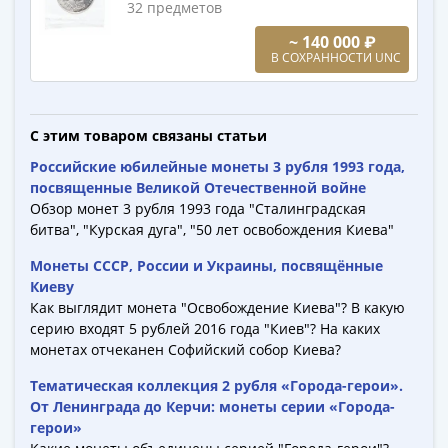
1894)
32 предметов
Александр
~ 140 000 ₽
II
В СОХРАННОСТИ UNC
(1854-
1881)
Николай
С этим товаром связаны статьи
I
Российские юбилейные монеты 3 рубля 1993 года,
(1826-
посвященные Великой Отечественной войне
1855)
Обзор монет 3 рубля 1993 года "Сталинградская
Александр
битва", "Курская дуга", "50 лет освобождения Киева"
I
(1801-
Монеты СССР, России и Украины, посвящённые
Киеву
1825)
Как выглядит монета "Освобождение Киева"? В какую
Павел
серию входят 5 рублей 2016 года "Киев"? На каких
I
монетах отчеканен Софийский собор Киева?
(1796-
1801)
Тематическая коллекция 2 рубля «Города-герои».
От Ленинграда до Керчи: монеты серии «Города-
Екатерина
герои»
II