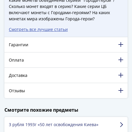
Какие монеты объединены серией "Города-герои"?
(1762-
Сколько монет входят в серию? Какие серии ЦБ
1796)
включают монеты с Городами-героями? На каких
Петр
монетах мира изображены Города-герои?
III
Смотреть все лучшие статьи
(1762-
1762)
Елизавета
Гарантии
(1741-
1762)
Оплата
Иоанн
Антонович
Доставка
(1740-
1741)
Отзывы
Анна
Иоанновна
198 838 довольных клиентов!
(1730-
Смотрите похожие предметы
5 129 пятизвёздочных отзывов на Яндекс.Маркете.
1740)
Петр
3 рубля 1993г «50 лет освобождения Киева»
Георгий Валентинович
II