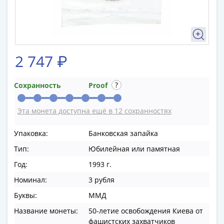
в
ВОВ
75
лет
Победы
2 747 ₽
в
ВОВ
Сохранность
Proof
Человек
труда
Эта монета доступна ещё в 12 сохранностях
Города-
герои
Упаковка:
Банковская запайка
Оружие
Тип:
Юбилейная или памятная
Великой
Победы
Год:
1993 г.
Олимпиада
Номинал:
3 рубля
в
Буквы:
ММД
Сочи
Название монеты:
50-летие освобождения Киева от
2014
фашистских захватчиков