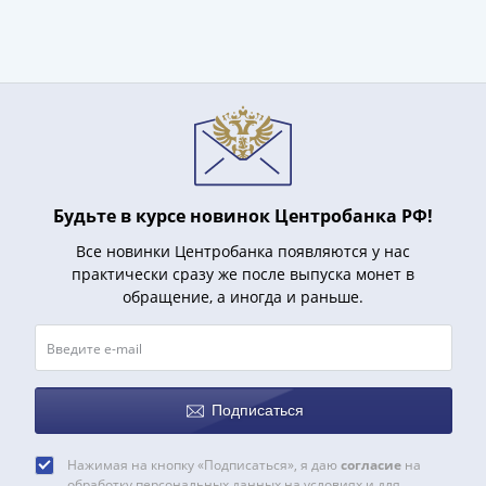
Римская
империя
Другие
Приднестровье
Украина
Монеты
мира
Австралия
Будьте в курсе новинок Центробанка РФ!
и
Океания
Все новинки Центробанка появляются у нас
практически сразу же после выпуска монет в
Азия
обращение, а иногда и раньше.
Америка
Африка
Европа
Другие
страны
Подписаться
Смешанные
лоты
Нажимая на кнопку «Подписаться», я даю
согласие
на
обработку персональных данных на условиях и для