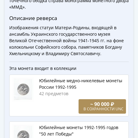
точечного ободка справа монограмма монетного двора
-
«ММД».
1991)
Описание реверса
Юбилейные
и
Изображения статуи Матери-Родины, входящей в
ансамбль Украинского государственного музея
памятные
Великой Отечественной войны 1941-1945 гг. на фоне
Наборы
колокольни Софийского собора, памятников Богдану
и
Хмельницкому и Владимиру Святославичу.
коллекции
Монеты
Эта монета входит в коллекции
Российской
империи
Юбилейные медно-никелевые монеты
Николай
России 1992-1995
II
42 предметов
(1894-
~ 90 000 ₽
1917)
В СОХРАННОСТИ UNC
Александр
III
Юбилейные монеты 1992-1995 годов
(1881-
"50 лет Победы"