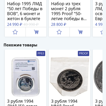
Нижегородско-
Набор 1995 ЛМД
Набор из трех
3 руб
Суздальское
"50 лет Победы в
монет 2 рубля
ЛМД
княжество
ВОВ", 6 монет и
1995 Proof "50-
осво
(1383-
жетон в буклете
летие победы в
Евро
1431)
ВОВ, парад
фаши
24 990 ₽
49 990 ₽
28 800 ₽
4 997
победы
банк
США
(нюрнбергский
запа
Регулярные
процесс, флаги у
выпуски
кремлевской
Похожие товары
Доллары
стены, Жуков)"
Сакагавеи
PF63
PROOF
(индианка)
Доллары
инновации
Президентские
доллары
Квотеры
(парки)
Квотеры
3 рубля 1994
3 рубля 1994
3 руб
(штаты)
ЛМД "50-летие
ММД Proof
ММД 