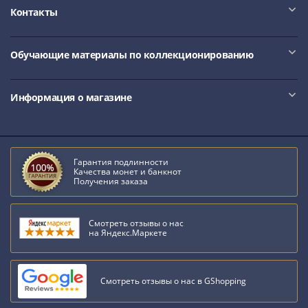
Банкноты
Контакты
РФ
1992
1993
Обучающие материалы по коллекционированию
1994
1995
Информация о магазине
1997
2001
2004
2010
Гарантия подлинности
2017
Качества монет и банкнот
Получения заказа
2022-
2025
Памятные
Смотреть отзывы о нас
на Яндекс.Маркете
Банкноты
мира
Австралия
Смотреть отзывы о нас в GShopping
и
Океания