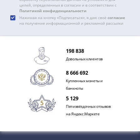
Антика
целей, определенных в согласии и в соответствии с
и
Политикой конфиденциальности
средневековье
Нажимая на кнопку «Подписаться», я даю своё
согласие
Древняя
на получение информационной и рекламной рассылки
Греция
Древний
Рим
198 838
Византия
Довольных клиентов
Золотая
Орда
8 666 692
Крымское
Купленных монеты и
ханство
банкноты
Речь
Посполитая
5 129
Священная
Пятизвёздочных отзывов
Римская
на Яндекс.Маркете
империя
Другие
Банкноты