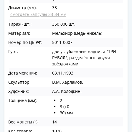
ЧМ
по
Диаметр (мм):
33
футболу
смотреть капсулы 33-34 мм
2018
Тираж (шт):
350 000 шт.
Крымские
Материал:
Мельхиор (медь-никель)
события
Архитектура
Номер по ЦБ РФ:
5011-0007
Красная
Гурт:
две углублённые надписи "ТРИ
книга
РУБЛЯ", разделённые двумя
Личности
звёздочками.
Мультипликация
Дата чеканки:
03.11.1993
События
Скульптор:
В.М. Харламов.
Серебряные
Художник:
А.А. Колодкин.
и
золотые
Толщина (мм):
2
Города
3 (±0
30) мм.
трудовой
доблести
Вес монеты (г):
14
Освобожденные
Код товара:
1020