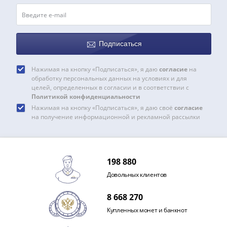
III
(1505-­
1533)
Иван
Подписаться
III
(1462-­
Нажимая на кнопку «Подписаться», я даю
согласие
на
обработку персональных данных на условиях и для
1505)
целей, определенных в согласии и в соответствии с
Василий
Политикой конфиденциальности
II
Нажимая на кнопку «Подписаться», я даю своё
согласие
Темный
на получение информационной и рекламной рассылки
(1425-­
1462)
Псков
198 880
(1425-­
Довольных клиентов
1510)
Новгород
8 668 270
(1420-­
Купленных монет и банкнот
1478)