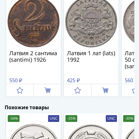
(1727-
1729)
Екатерина
I
(1725-
1727)
Петр
Латвия 2 сантима
Латвия 1 лат (lats)
Латв
I
(santimi) 1926
1992
50 с
(1700-
(sant
1725)
Наборы
550 ₽
425 ₽
560 ₽
и
коллекции
Монеты
Похожие товары
Древней
Руси
-34%
UNC
-35%
UNC
-30%
Иван
V