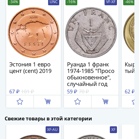
(1762-
-34%
UNC
-16%
VF-XF
-46%
1796)
Петр
III
(1762-
1762)
Елизавета
(1741-
1762)
Эстония 1 евро
Руанда 1 франк
Кырг
Иоанн
цент (cent) 2019
1974-1985 "Просо
тыйы
обыкновенное",
Антонович
случайный год
(1740-
67 ₽
101 ₽
59 ₽
70 ₽
62 ₽
1
1741)
Анна
Иоанновна
(1730-
Свежие товары в этой категории
1740)
Петр
XF-AU
XF
II