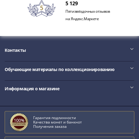
Нижегородско-
5 129
Суздальское
Пятизвёздочных отзывов
княжество
на Яндекс.Маркете
(1383-
1431)
США
Регулярные
Контакты
выпуски
Доллары
Сакагавеи
Обучающие материалы по коллекционированию
(индианка)
Доллары
Информация о магазине
инновации
Президентские
доллары
Квотеры
Гарантия подлинности
(парки)
Качества монет и банкнот
Квотеры
Получения заказа
(штаты)