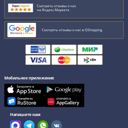
Наборы
Смотреть отзывы о нас
Другие
на Яндекс.Маркете
ЕВРО
Германия
Евросоюз
Смотреть отзывы о нас в GShopping
ФРГ
ГДР
Третий
рейх
Веймарская
республика
Нотгельды
Мобильное приложение
Германская
империя
Бавария
Данциг
Пруссия
Напишите нам
Саар
Священная