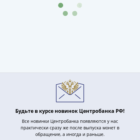
IV
Шуйский
(1606-­
1610)
Борис
Годунов
(1598-­
1605)
Фёдор
I
Иванович
(1584-­
1598)
Иван
IV
Будьте в курсе новинок Центробанка РФ!
Грозный
Все новинки Центробанка появляются у нас
(1533-
практически сразу же после выпуска монет в
1584)
обращение, а иногда и раньше.
Василий