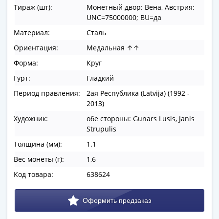
в
Тираж (шт):
Монетный двор: Вена, Австрия;
UNC=75000000; BU=да
ВОВ
75
Материал:
Сталь
лет
Ориентация:
Медальная ↑↑
Победы
Форма:
Круг
в
ВОВ
Гурт:
Гладкий
Человек
Период правления:
2ая Республика (Latvija) (1992 -
труда
2013)
Города-
Художник:
обе стороны: Gunars Lusis, Janis
герои
Strupulis
Оружие
Толщина (мм):
1.1
Великой
Вес монеты (г):
1,6
Победы
Олимпиада
Код товара:
638624
в
Сочи
2014