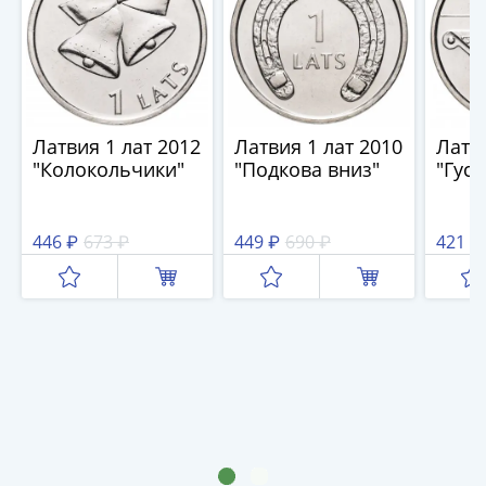
и
Петр
I
(1682-
1717)
Федор
Латвия 1 лат 2012
Латвия 1 лат 2010
Латви
III
"Колокольчики"
"Подкова вниз"
"Гусл
Алексеевич
(1676-
1682)
446 ₽
673 ₽
449 ₽
690 ₽
421 ₽
Алексей
Михайлович
(1645-
1676)
Михаил
Федорович
(1613-
1645)
Василий