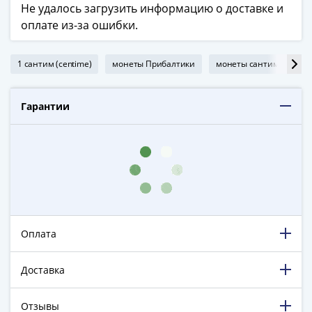
ЧМ
Не удалось загрузить информацию о доставке и
по
оплате из-за ошибки.
футболу
2018
1 сантим (centime)
монеты Прибалтики
монеты сантимы
м
Крымские
события
Архитектура
Гарантии
Красная
книга
Личности
Мультипликация
События
Серебряные
и
золотые
Оплата
Города
трудовой
Доставка
доблести
Освобожденные
Отзывы