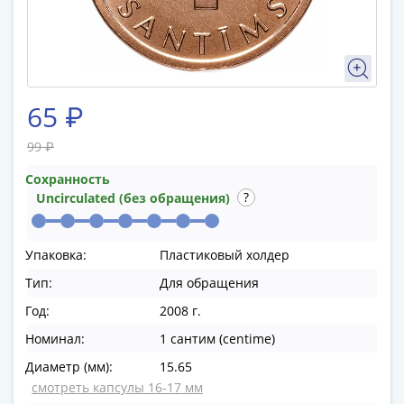
памятные
Биметаллические
(10р)
ГВС
и
65 ₽
аналогичные
(10р)
99 ₽
200
лет
Сохранность
Uncirculated (без обращения)
Победы
1812
50
Упаковка:
Пластиковый холдер
лет
Тип:
Для обращения
Победы
в
Год:
2008 г.
ВОВ
Номинал:
1 сантим (centime)
70
Диаметр (мм):
15.65
лет
смотреть капсулы 16-17 мм
Победы