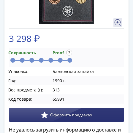
памятные
Биметаллические
(10р)
ГВС
и
3 298 ₽
аналогичные
(10р)
200
Сохранность
Proof
лет
Победы
Упаковка:
Банковская запайка
1812
50
Год:
1990 г.
лет
Вес предмета (г):
313
Победы
Код товара:
65991
в
ВОВ
70
лет
Не удалось загрузить информацию о доставке и
Победы