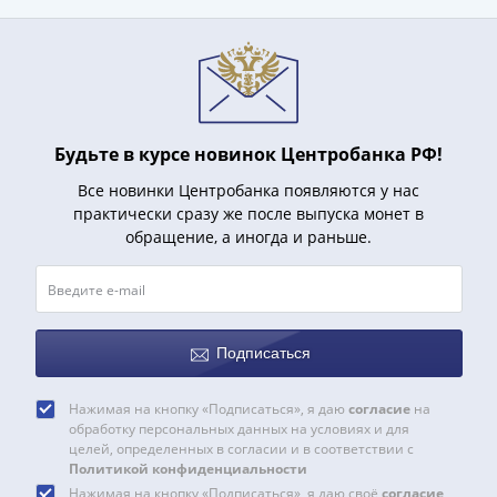
(1727-
1729)
Екатерина
I
(1725-
1727)
Будьте в курсе новинок Центробанка РФ!
Петр
Все новинки Центробанка появляются у нас
I
практически сразу же после выпуска монет в
(1700-
обращение, а иногда и раньше.
1725)
Наборы
и
коллекции
Подписаться
Монеты
Древней
Нажимая на кнопку «Подписаться», я даю
согласие
на
Руси
обработку персональных данных на условиях и для
Иван
целей, определенных в согласии и в соответствии с
V
Политикой конфиденциальности
Нажимая на кнопку «Подписаться», я даю своё
согласие