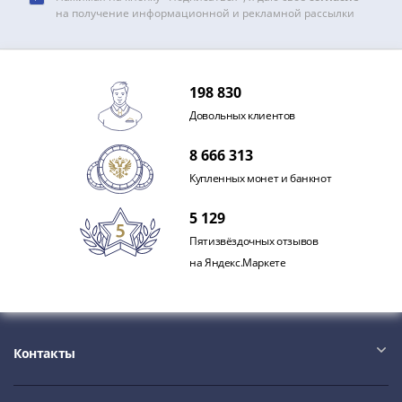
и
на получение информационной и рекламной рассылки
Петр
I
(1682-
1717)
198 830
Федор
Довольных клиентов
III
Алексеевич
8 666 313
(1676-
Купленных монет и банкнот
1682)
Алексей
5 129
Михайлович
Пятизвёздочных отзывов
(1645-
на Яндекс.Маркете
1676)
Михаил
Федорович
(1613-
Контакты
1645)
Василий