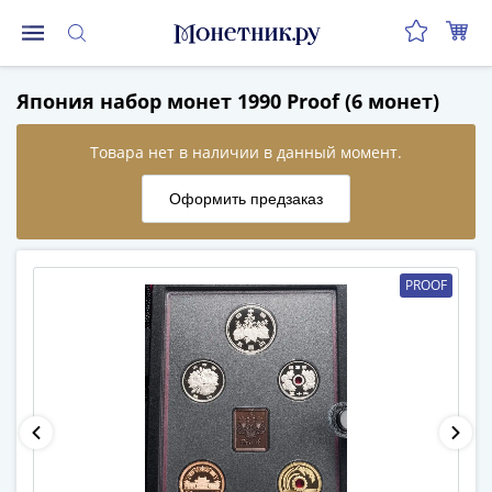
Монеты
Япония набор монет 1990 Proof (6 монет)
Монеты
Российской
Федерации
Регулярные
выпуски
до
реформы
PROOF
(1992-
1993)
после
реформы
(1997-
нв)
Юбилейные
и