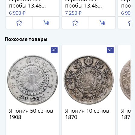
1894)
пробы 13.48
пробы 13.48
проб
Александр
грамм
грамм
грам
6 900 ₽
7 250 ₽
6 900
II
(1854-
1881)
Николай
Похожие товары
I
(1826-
XF
VF
1855)
Александр
I
(1801-
1825)
Павел
I
(1796-
Япония 50 сенов
Япония 10 сенов
Япон
1801)
1908
1870
1870
Екатерина
II