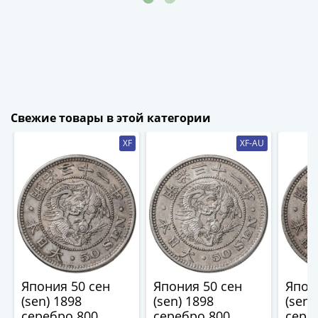
-
1991)
Юбилейные
и
памятные
Наборы
и
Свежие товары в этой категории
коллекции
XF
XF-AU
Монеты
Российской
империи
Николай
II
(1894-
1917)
Александр
III
Япония 50 сен
Япония 50 сен
Япон
(sen) 1898
(sen) 1898
(sen)
(1881-
серебро 800
серебро 800
сере