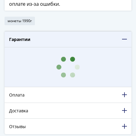
оплате из-за ошибки.
в
ВОВ
75
монеты 1990г
лет
Победы
Гарантии
в
ВОВ
Человек
труда
Города-
герои
Оружие
Великой
Оплата
Победы
Олимпиада
Доставка
в
Сочи
Отзывы
2014