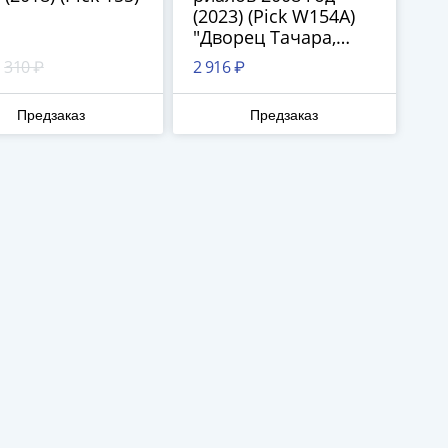
(2023) (Pick W154A)
"Дворец Тачара,
Персеполис" Сафдар
310 ₽
2 916 ₽
Хоссейни
Предзаказ
Предзаказ