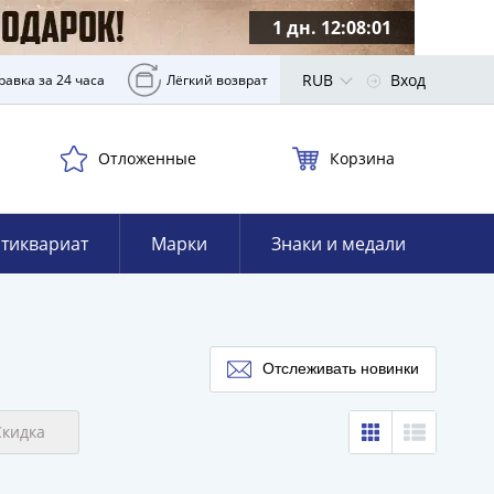
1 дн. 12:08:00
RUB
Вход
равка за 24 часа
Лёгкий возврат
Отложенные
Корзина
тиквариат
Марки
Знаки и медали
Отслеживать новинки
Скидка