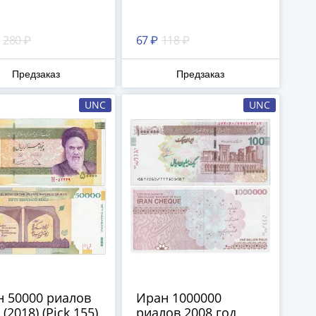
280 ₽
67 ₽
118 ₽
Предзаказ
Предзаказ
UNC
UNC
 50000 риалов
Иран 1000000
 (2018) (Pick 155)
риалов 2008 год