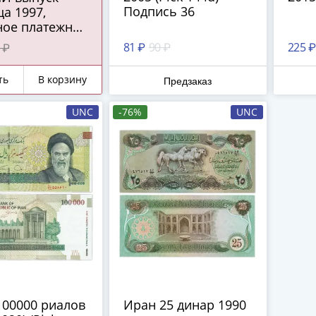
Подпись 36
а 1997,
ное платежное
во ЦБ РФ)
81 ₽
90 ₽
225 ₽
 ₽
ть
В корзину
Предзаказ
UNC
-76%
UNC
100000 риалов
Иран 25 динар 1990