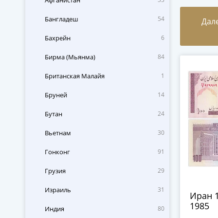
Афганистан
Бангладеш
54
Дал
Бахрейн
6
Бирма (Мьянма)
84
Британская Малайя
1
Бруней
14
Бутан
24
Вьетнам
30
Гонконг
91
Грузия
29
Израиль
31
Иран 
1985
Индия
80