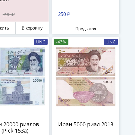
250 ₽
₽
390 ₽
жить
В корзину
Предзаказ
UNC
-43%
UNC
 20000 риалов
Иран 5000 риал 2013
 (Pick 153а)