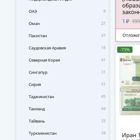
образц
закон
ОАЭ
8
средст
1 ₽
199
Оман
27
ПРЕСС
Отложи
Пакистан
47
Саудовская Аравия
16
-73%
Северная Корея
41
Сингапур
31
Сирия
51
Таджикистан
45
Таиланд
94
Тайвань
25
Туркменистан
34
Иран 