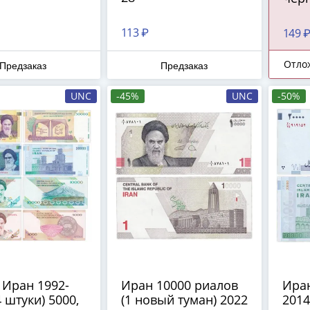
113 ₽
149 
Отло
Предзаказ
Предзаказ
UNC
-45%
UNC
-50%
 Иран 1992-
Иран 10000 риалов
Иран
4 штуки) 5000,
(1 новый туман) 2022
2014