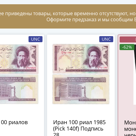
ее приведены товары, которые временно отсутствуют, но
Оформите предзаказ и мы сообщим В
UNC
UNC
-62%
100 риалов
Иран 100 риал 1985
Мон
(Pick 140f) Подпись
мон
28
чер