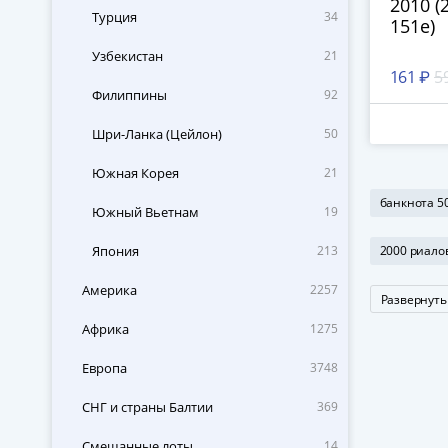
2010 (2
Турция
34
151e)
Узбекистан
21
161 ₽
5
Филиппины
92
Шри-Ланка (Цейлон)
50
Южная Корея
21
банкнота 5
Южный Вьетнам
19
Япония
213
2000 риало
Америка
2257
Развернуть
Африка
1275
Европа
3748
СНГ и страны Балтии
369
Смешанные лоты
14