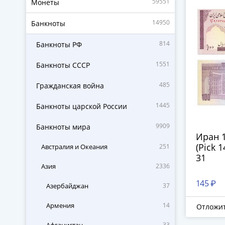
59551
Монеты
14950
Банкноты
814
Банкноты РФ
1551
Банкноты СССР
485
Гражданская война
1445
Банкноты царской России
9909
Банкноты мира
Иран 1
(Pick 
Австралия и Океания
251
31
Азия
2336
145 ₽
Азербайджан
37
Армения
14
Отложи
33