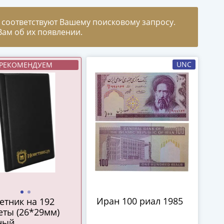
 соответствуют Вашему поисковому запросу.
ам об их появлении.
UNC
РЕКОМЕНДУЕМ
Иран 100 риал 1985
етник на 192
еты (26*29мм)
ный