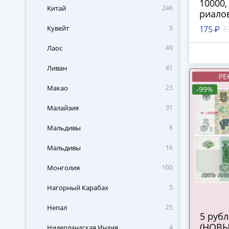
10000,
Китай
246
риало
Кувейт
5
175 ₽
1
Лаос
49
Ливан
41
РЕ
Макао
23
-99%
Малайзия
31
Мальдивы
6
Мальдивы
16
Монголия
100
Нагорный Карабах
5
Непал
25
5 рублей 2022
(НОВЫ
Нидерландская Индия
4