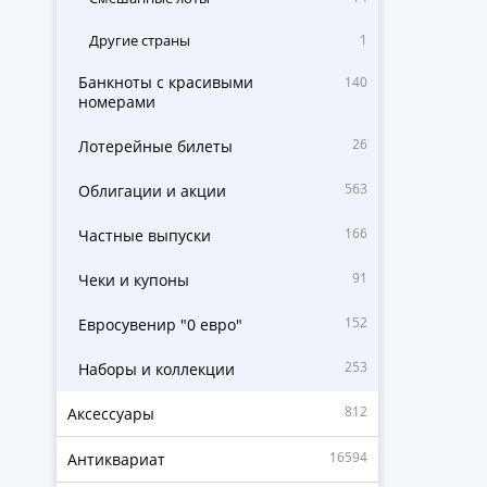
Другие страны
1
Банкноты с красивыми
140
номерами
26
Лотерейные билеты
563
Облигации и акции
166
Частные выпуски
91
Чеки и купоны
152
Евросувенир "0 евро"
253
Наборы и коллекции
812
Аксессуары
16594
Антиквариат