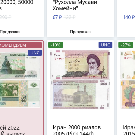
 20000, 50000
"Рухолла Мусави
в
Хомейни"
 290 ₽
67 ₽
122 ₽
140 ₽
Предзаказ
Предзаказ
-10%
UNC
-27%
КОМЕНДУЕМ
UNC
Иран 2000 риалов
Иран
2005 (Pick 144d)
2015
Й выпуск