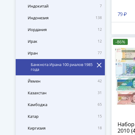
Индокитай
7
79 ₽
Индонезия
138
Иордания
12
Ирак
12
-86%
Иран
77
Банкнота Ирана 100 риалов 1985
года
Йемен
42
Казахстан
31
Камбоджа
65
Катар
15
Набор
Киргизия
18
2010 (