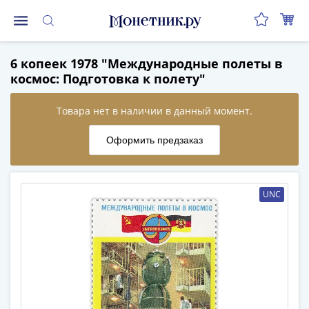
Монеты
6 копеек 1978 "Международные полеты в
Монеты
космос: Подготовка к полету"
Российской
Федерации
Регулярные
выпуски
до
реформы
(1992-
UNC
1993)
после
реформы
(1997-
нв)
Юбилейные
и