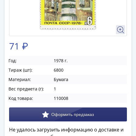
памятные
Биметаллические
(10р)
ГВС
и
аналогичные
71 ₽
(10р)
200
лет
Год:
1978 г.
Победы
Тираж (шт):
6800
1812
Материал:
Бумага
50
Вес предмета (г):
1
лет
Победы
Код товара:
110008
в
ВОВ
70
лет
Не удалось загрузить информацию о доставке и
Победы