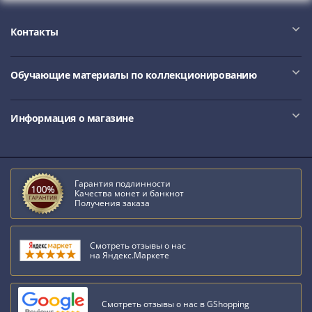
IV
Шуйский
Контакты
(1606-­
1610)
Борис
Обучающие материалы по коллекционированию
Годунов
(1598-­
Информация о магазине
1605)
Фёдор
I
Иванович
Гарантия подлинности
(1584-­
Качества монет и банкнот
Получения заказа
1598)
Иван
IV
Смотреть отзывы о нас
Грозный
на Яндекс.Маркете
(1533-
1584)
Смотреть отзывы о нас в GShopping
Василий