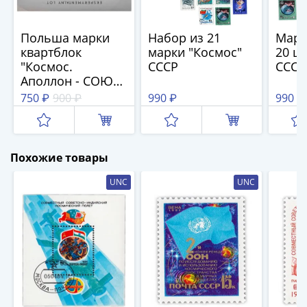
1894)
Александр
II
Польша марки
Набор из 21
Марк
(1854-
квартблок
марки "Космос"
20 ш
"Космос.
СССР
СССР
1881)
Аполлон - СОЮЗ"
Николай
1975
750 ₽
900 ₽
990 ₽
990 ₽
I
(1826-
1855)
Александр
Похожие товары
I
(1801-
UNC
UNC
1825)
Павел
I
(1796-
1801)
Екатерина
II