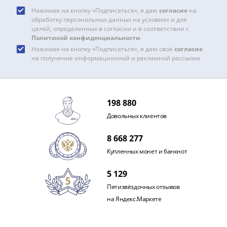
и
Нажимая на кнопку «Подписаться», я даю
согласие
на
Петр
обработку персональных данных на условиях и для
I
целей, определенных в согласии и в соответствии с
(1682-
Политикой конфиденциальности
1717)
Нажимая на кнопку «Подписаться», я даю своё
согласие
на получение информационной и рекламной рассылки
Федор
III
Алексеевич
(1676-
198 880
1682)
Довольных клиентов
Алексей
Михайлович
8 668 277
(1645-
Купленных монет и банкнот
1676)
Михаил
5 129
Федорович
Пятизвёздочных отзывов
(1613-
на Яндекс.Маркете
1645)
Василий