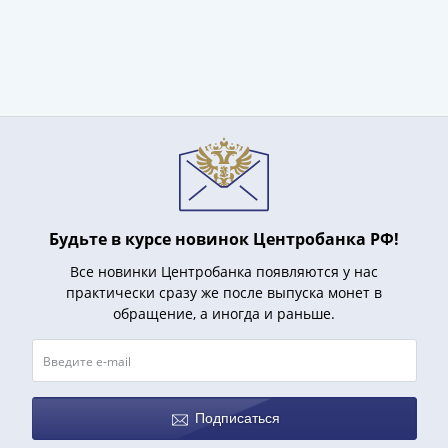
(1727-
1729)
Екатерина
I
(1725-
1727)
Петр
I
(1700-
1725)
Будьте в курсе новинок Центробанка РФ!
Наборы
Все новинки Центробанка появляются у нас
и
практически сразу же после выпуска монет в
коллекции
обращение, а иногда и раньше.
Монеты
Древней
Руси
Иван
Подписаться
V