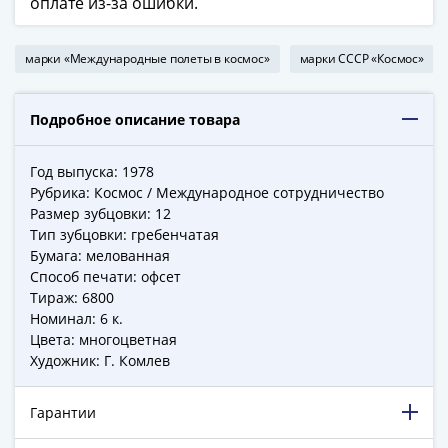
оплате из-за ошибки.
в
ВОВ
марки «Международные полеты в космос»
марки СССР «Космос»
75
лет
Победы
Подробное описание товара
в
ВОВ
Год выпуска:
1978
Человек
Рубрика:
Космос / Международное сотрудничество
труда
Размер зубцовки:
12
Города-
Тип зубцовки:
гребенчатая
герои
Бумага:
мелованная
Способ печати:
офсет
Оружие
Тираж:
6800
Великой
Номинал:
6 к.
Победы
Цвета:
многоцветная
Олимпиада
Художник:
Г. Комлев
в
Сочи
Гарантии
2014