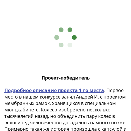
памятные
Биметаллические
(10р)
ГВС
и
аналогичные
(10р)
200
лет
Победы
1812
Проект-победитель
50
лет
Подробное описание проекта 1-го места
. Первое
Победы
место в нашем конкурсе занял Андрей И. с проектом
в
мембранных рамок, хранящихся в специальном
ВОВ
мюнцкабинете. Колесо изобретено несколько
70
тысячелетий назад, но объединить пару колёс в
лет
велосипед человечество догадалось намного позже.
Победы
Примерно такая же история произошла с капсулой и