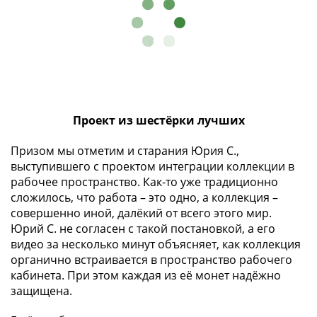
(1727-
1729)
Екатерина
I
(1725-
1727)
Петр
Проект из шестёрки лучших
I
(1700-
Призом мы отметим и старания Юрия С.,
1725)
выступившего с проектом интеграции коллекции в
Наборы
рабочее пространство. Как-то уже традиционно
сложилось, что работа – это одно, а коллекция –
и
совершенно иной, далёкий от всего этого мир.
коллекции
Юрий С. не согласен с такой постановкой, а его
Монеты
видео за несколько минут объясняет, как коллекция
Древней
органично встраивается в пространство рабочего
Руси
кабинета. При этом каждая из её монет надёжно
Иван
защищена.
V