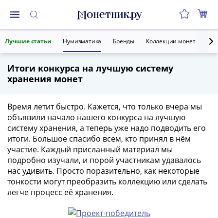
Монеты
Лучшие статьи
Нумизматика
Бренды
Коллекции монет
Ант
Монеты
Российской
Итоги конкурса на лучшую систему
Федерации
хранения монет
Регулярные
выпуски
до
Время летит быстро. Кажется, что только вчера мы
реформы
объявили начало нашего конкурса на лучшую
систему хранения, а теперь уже надо подводить его
(1992-
итоги. Большое спасибо всем, кто принял в нём
1993)
участие. Каждый присланный материал мы
после
подробно изучали, и порой участникам удавалось
реформы
нас удивить. Просто поразительно, как некоторые
(1997-
тонкости могут преобразить коллекцию или сделать
нв)
легче процесс её хранения.
Юбилейные
и