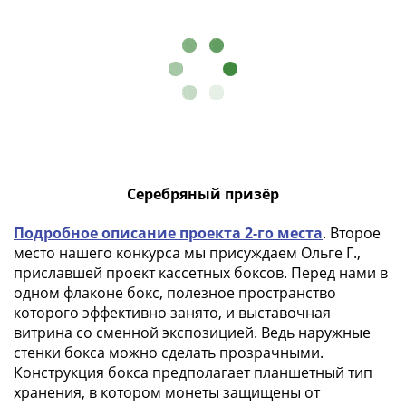
ЧМ
по
футболу
2018
Крымские
события
Архитектура
Красная
книга
Серебряный призёр
Личности
Мультипликация
Подробное описание проекта 2-го места
. Второе
События
место нашего конкурса мы присуждаем Ольге Г.,
Серебряные
приславшей проект кассетных боксов. Перед нами в
и
одном флаконе бокс, полезное пространство
золотые
которого эффективно занято, и выставочная
Города
витрина со сменной экспозицией. Ведь наружные
трудовой
стенки бокса можно сделать прозрачными.
доблести
Конструкция бокса предполагает планшетный тип
Освобожденные
хранения, в котором монеты защищены от