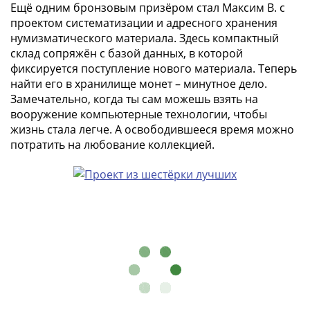
1894)
Ещё одним бронзовым призёром стал Максим В. с
Александр
проектом систематизации и адресного хранения
II
нумизматического материала. Здесь компактный
(1854-
склад сопряжён с базой данных, в которой
1881)
фиксируется поступление нового материала. Теперь
Николай
найти его в хранилище монет – минутное дело.
Замечательно, когда ты сам можешь взять на
I
вооружение компьютерные технологии, чтобы
(1826-
жизнь стала легче. А освободившееся время можно
1855)
потратить на любование коллекцией.
Александр
I
(1801-
1825)
Павел
I
(1796-
1801)
Екатерина
II