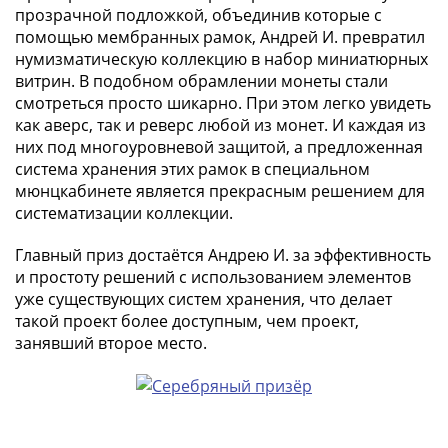
прозрачной подложкой, объединив которые с
в
помощью мембранных рамок, Андрей И. превратил
ВОВ
нумизматическую коллекцию в набор миниатюрных
75
витрин. В подобном обрамлении монеты стали
лет
смотреться просто шикарно. При этом легко увидеть
Победы
как аверс, так и реверс любой из монет. И каждая из
в
них под многоуровневой защитой, а предложенная
ВОВ
система хранения этих рамок в специальном
Человек
мюнцкабинете является прекрасным решением для
труда
систематизации коллекции.
Города-
Главный приз достаётся Андрею И. за эффективность
герои
и простоту решений с использованием элементов
Оружие
уже существующих систем хранения, что делает
Великой
такой проект более доступным, чем проект,
Победы
занявший второе место.
Олимпиада
в
Сочи
2014