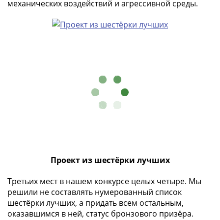
механических воздействий и агрессивной среды.
Города-
столицы
Европы
Наборы
и
коллекции
Монеты
СССР
и
РСФСР
РСФСР
и
СССР
(1921-
Проект из шестёрки лучших
1958)
СССР
Третьих мест в нашем конкурсе целых четыре. Мы
решили не составлять нумерованный список
и
шестёрки лучших, а придать всем остальным,
ГКЧП
оказавшимся в ней, статус бронзового призёра.
(1961