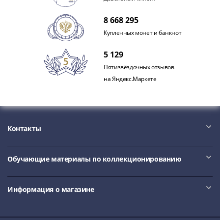
IV
Шуйский
8 668 295
(1606-­
Купленных монет и банкнот
1610)
Борис
5 129
Годунов
Пятизвёздочных отзывов
(1598-­
на Яндекс.Маркете
1605)
Фёдор
I
Иванович
Контакты
(1584-­
1598)
Иван
Обучающие материалы по коллекционированию
IV
Грозный
Информация о магазине
(1533-
1584)
Василий