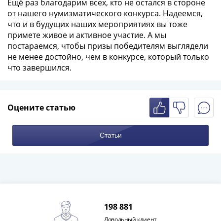
и
Ещё раз благодарим всех, кто не остался в стороне
Петр
от нашего нумизматического конкурса. Надеемся,
I
что и в будущих наших мероприятиях вы тоже
примете живое и активное участие. А мы
(1682-
постараемся, чтобы призы победителям выглядели
1717)
не менее достойно, чем в конкурсе, который только
Федор
что завершился.
III
Алексеевич
(1676-
1682)
Оцените статью
Алексей
Михайлович
Статьи
(1645-
1676)
Михаил
Федорович
(1613-
1645)
198 881
Василий
Довольный клиент