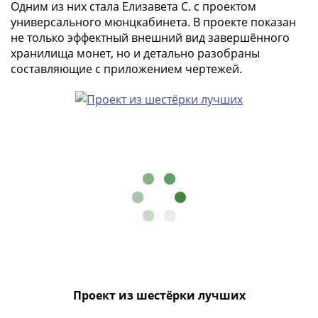
Одним из них стала Елизавета С. с проектом
-
универсального мюнцкабинета. В проекте показан
1991)
не только эффектный внешний вид завершённого
Юбилейные
хранилища монет, но и детально разобраны
и
составляющие с приложением чертежей.
памятные
Наборы
и
коллекции
Монеты
Российской
империи
Николай
II
(1894-
1917)
Александр
III
Проект из шестёрки лучших
(1881-