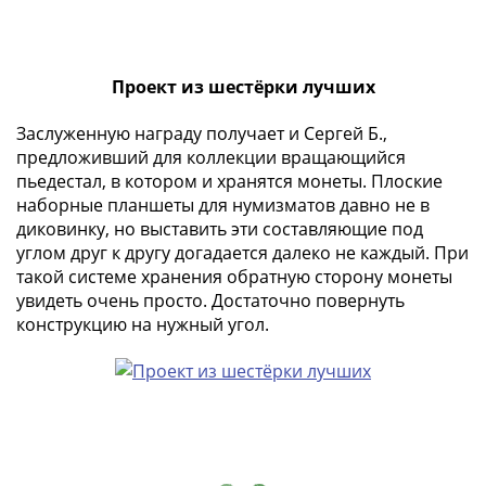
(1762-
1796)
Петр
III
Проект из шестёрки лучших
(1762-
Заслуженную награду получает и Сергей Б.,
1762)
предложивший для коллекции вращающийся
Елизавета
пьедестал, в котором и хранятся монеты. Плоские
(1741-
наборные планшеты для нумизматов давно не в
1762)
диковинку, но выставить эти составляющие под
Иоанн
углом друг к другу догадается далеко не каждый. При
Антонович
такой системе хранения обратную сторону монеты
(1740-
увидеть очень просто. Достаточно повернуть
1741)
конструкцию на нужный угол.
Анна
Иоанновна
(1730-
1740)
Петр
II