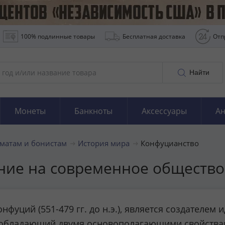
100% подлинные товары
Бесплатная доставка
Отп
Найти
Монеты
Банкноты
Аксессуары
Ан
матам и бонистам
История мира
Конфуцианство
яние на современное общество
нфуций (551-479 гг. до н.э.), является создателе
, обладающий двумя основополагающими свойствам