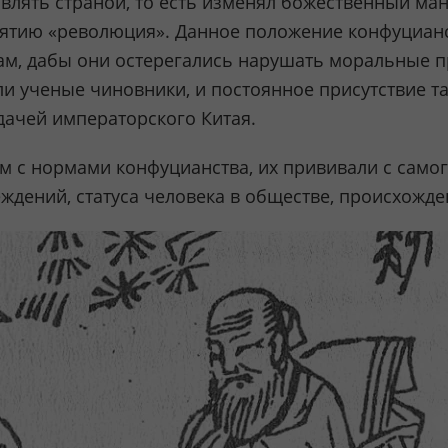
лять страной, то есть изменял божественный манд
нятию «революция». Данное положение конфуциан
м, дабы они остерегались нарушать моральные п
и ученые чиновники, и постоянное присутствие т
дачей императорского Китая.
м с нормами конфуцианства, их прививали с самог
еждений, статуса человека в обществе, происхожд