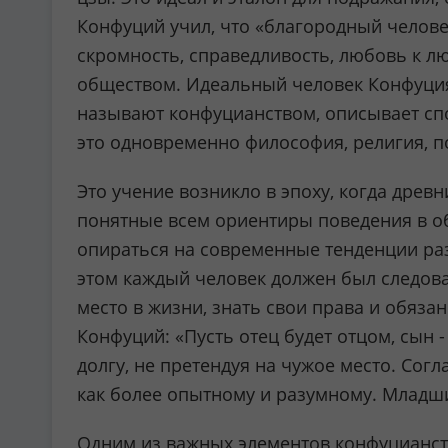
Конфуций учил, что «благородный человек
скромность, справедливость, любовь к лю
обществом. Идеальный человек Конфуция 
называют конфуцианством, описывает спо
это одновременно философия, религия, п
Это учение возникло в эпоху, когда дре
понятные всем ориентиры поведения в о
опираться на современные тенденции разв
этом каждый человек должен был следов
место в жизни, знать свои права и обяза
Конфуций: «Пусть отец будет отцом, сын 
долгу, не претендуя на чужое место. Со
как более опытному и разумному. Младшие
Одним из важных элементов конфуцианства