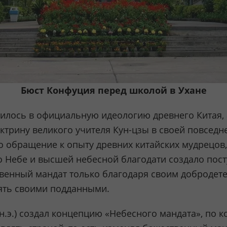
Бюст Конфуция перед школой в Ухане
илось в официальную идеологию древнего Китая, 
ктрину великого учителя Кун-цзы в своей повсед
ло обращение к опыту древних китайских мудрецов,
о Небе и высшей небесной благодати создало пост
венный мандат только благодаря своим добродете
лять своими подданными.
 н.э.) создал концепцию «Небесного мандата», по 