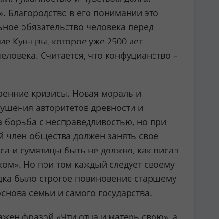
». Благородство в его понимании это
льное обязательство человека перед
е Кун-цзы, которое уже 2500 лет
ловека. Считается, что конфуцианство –
тренние кризисы. Новая мораль и
ушения авторитетов древности и
а борьба с несправедливостью, но при
 член общества должен занять свое
оса и сумятицы быть не должно, как писал
иком». Но при том каждый следует своему
ядка было строгое повиновение старшему
снова семьи и самого государства.
ажен фразой «Чти отца и матерь свою», а