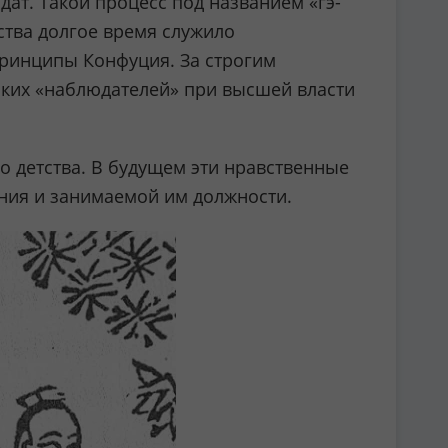
ат. Такой процесс под названием «гэ-
ства долгое время служило
ринципы Конфуция. За строгим
аких «наблюдателей» при высшей власти
о детства. В будущем эти нравственные
ения и занимаемой им должности.