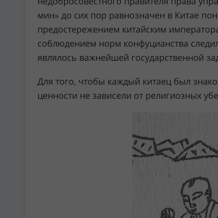
недобросовестного правителя права управ
мин» до сих пор равнозначен в Китае по
предостережением китайским императора
соблюдением норм конфуцианства следил
являлось важнейшей государственной за
Для того, чтобы каждый китаец был знако
ценности не зависели от религиозных уб