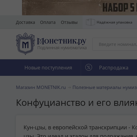
Доставка
Оплата
Отзывы
Надёжная упаковка
Подлинная нумизматика
Новые поступления
Распродажа
Магазин MONETNIK.ru
Полезные материалы нумиз
Конфуцианство и его вли
Кун-цзы, в европейской транскрипции - Ко
цзы. Это идеал и эталон для подражания