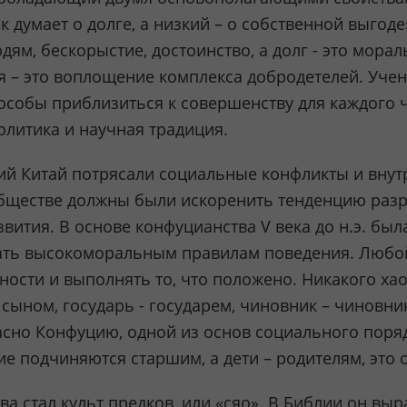
 думает о долге, а низкий – о собственной выгоде
дям, бескорыстие, достоинство, а долг - это мора
– это воплощение комплекса добродетелей. Учени
собы приблизиться к совершенству для каждого че
олитика и научная традиция.
вний Китай потрясали социальные конфликты и вну
бществе должны были искоренить тенденцию разр
ития. В основе конфуцианства V века до н.э. был
ать высокоморальным правилам поведения. Любой
нности и выполнять то, что положено. Никакого ха
- сыном, государь - государем, чиновник – чиновн
гласно Конфуцию, одной из основ социального пор
 подчиняются старшим, а дети – родителям, это о
 стал культ предков, или «сяо». В Библии он выр