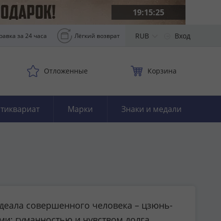
19:15:23
RUB
Вход
равка за 24 часа
Лёгкий возврат
Отложенные
Корзина
тиквариат
Марки
Знаки и медали
м идеала совершенного человека – цзюнь-
и: гуманностью и чувством долга.