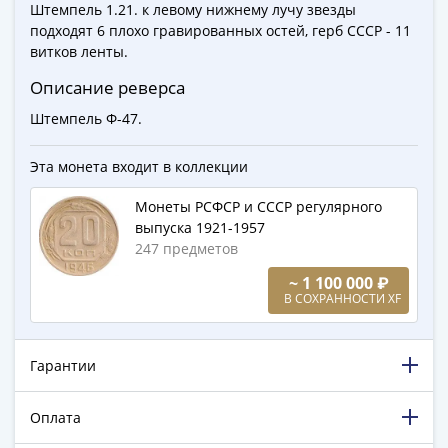
Города-
Штемпель 1.21. к левому нижнему лучу звезды
подходят 6 плохо гравированных остей, герб СССР - 11
столицы
витков ленты.
Европы
Наборы
Описание реверса
и
Штемпель Ф-47.
коллекции
Монеты
Эта монета входит в коллекции
СССР
и
Монеты РСФСР и СССР регулярного
РСФСР
выпуска 1921-1957
РСФСР
247 предметов
и
~ 1 100 000 ₽
СССР
В СОХРАННОСТИ XF
(1921-
1958)
Гарантии
СССР
и
ГКЧП
Оплата
(1961