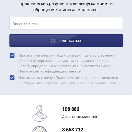
Нижегородско-
практически сразу же после выпуска монет в
Суздальское
обращение, а иногда и раньше.
княжество
(1383-
1431)
США
Подписаться
Регулярные
выпуски
Нажимая на кнопку «Подписаться», я даю
согласие
на
Доллары
обработку персональных данных на условиях и для
Сакагавеи
целей, определенных в согласии и в соответствии с
(индианка)
Политикой конфиденциальности
Доллары
Нажимая на кнопку «Подписаться», я даю своё
согласие
на получение информационной и рекламной рассылки
инновации
Президентские
доллары
Квотеры
198 886
(парки)
Довольных клиентов
Квотеры
(штаты)
8 668 712