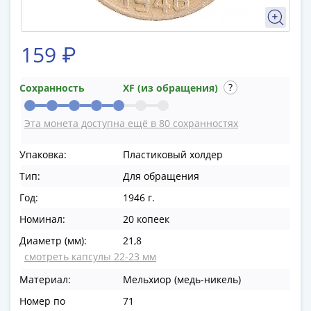
в
ВОВ
75
159 ₽
лет
Победы
Сохранность
XF (из обращения)
в
ВОВ
Эта монета доступна ещё в 80 сохранностях
Человек
труда
Упаковка:
Пластиковый холдер
Города-
Тип:
Для обращения
герои
Оружие
Год:
1946 г.
Великой
Номинал:
20 копеек
Победы
Диаметр (мм):
21,8
Олимпиада
смотреть капсулы 22-23 мм
в
Сочи
Материал:
Мельхиор (медь-никель)
2014
Номер по
71