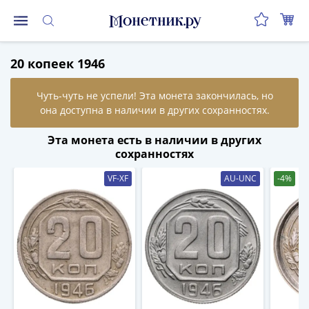
Монеты
20 копеек 1946
Монеты
Российской
Федерации
Регулярные
выпуски
Эта монета есть в наличии в других
до
сохранностях
реформы
VF-XF
AU-UNC
-4%
(1992-
1993)
после
реформы
(1997-
нв)
Юбилейные
и