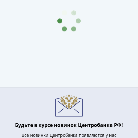
III
(1505-­
1533)
Иван
III
(1462-­
1505)
Василий
II
Темный
(1425-­
1462)
Псков
(1425-­
1510)
Новгород
(1420-­
Будьте в курсе новинок Центробанка РФ!
1478)
Все новинки Центробанка появляются у нас