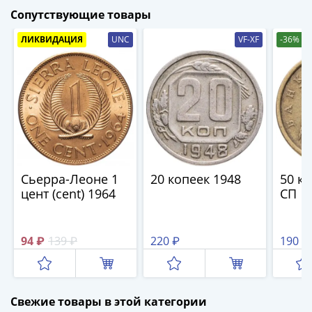
(1727-
Сопутствующие товары
1729)
ЛИКВИДАЦИЯ
UNC
VF-XF
-36%
Екатерина
I
(1725-
1727)
Петр
I
(1700-
1725)
Наборы
Сьерра-Леоне 1
20 копеек 1948
50 ко
цент (cent) 1964
СП
и
коллекции
Монеты
94 ₽
139 ₽
220 ₽
190 ₽
Древней
Руси
Иван
V
Свежие товары в этой категории