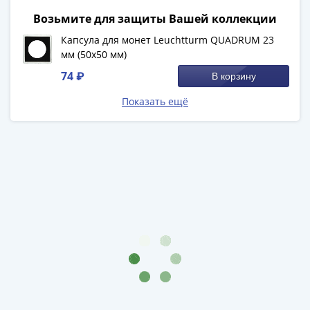
1894)
Александр
Возьмите для защиты Вашей коллекции
II
Капсула для монет Leuchtturm QUADRUM 23
(1854-
мм (50х50 мм)
1881)
74 ₽
В корзину
Николай
I
Показать ещё
(1826-
1855)
Александр
I
(1801-
1825)
Павел
I
(1796-
1801)
Екатерина
II