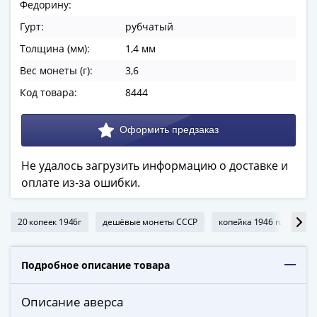
ЧМ
Федорину:
по
Гурт:
рубчатый
футболу
Толщина (мм):
1,4 мм
2018
Крымские
Вес монеты (г):
3,6
события
Код товара:
8444
Архитектура
Красная
книга
Личности
Не удалось загрузить информацию о доставке и
Мультипликация
оплате из-за ошибки.
События
Серебряные
и
20 копеек 1946г
дешёвые монеты СССР
копейка 1946 года
золотые
Города
Подробное описание товара
трудовой
доблести
Описание аверса
Освобожденные