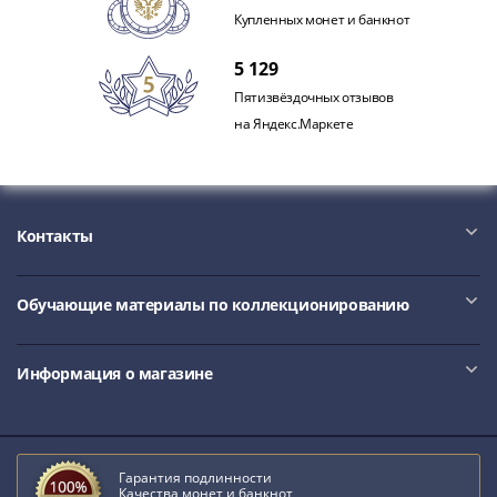
Наборы
Купленных монет и банкнот
Другие
ЕВРО
5 129
Германия
Пятизвёздочных отзывов
Евросоюз
на Яндекс.Маркете
ФРГ
ГДР
Третий
рейх
Контакты
Веймарская
республика
Нотгельды
Обучающие материалы по коллекционированию
Германская
империя
Информация о магазине
Бавария
Данциг
Пруссия
Саар
Гарантия подлинности
Священная
Качества монет и банкнот