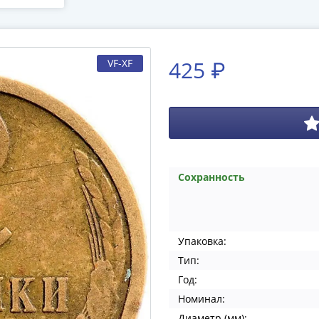
425 ₽
VF-XF
Сохранность
Упаковка:
Тип:
Год:
Номинал:
Диаметр (мм):