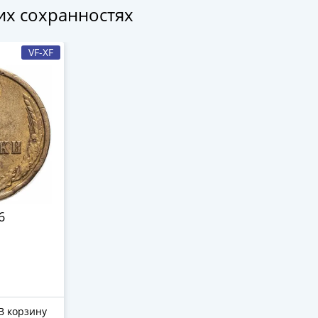
гих сохранностях
VF-XF
6
В корзину