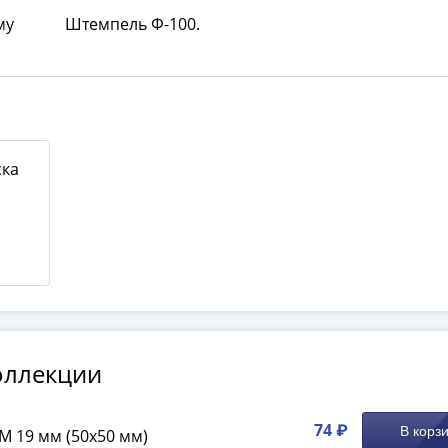
му
Штемпель Ф-100.
ска
оллекции
74 ₽
В корз
M 19 мм (50х50 мм)