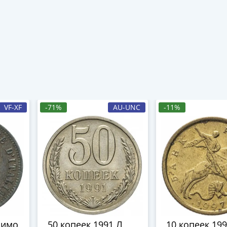
VF-XF
-71%
AU-UNC
-11%
зимо
50 копеек 1991 Л
10 копеек 19