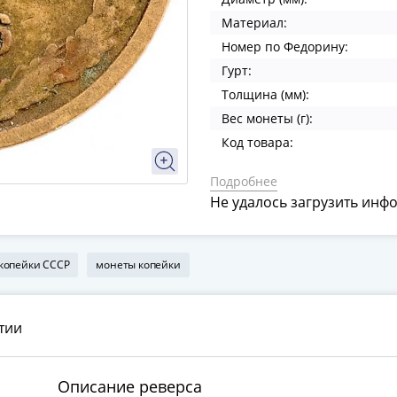
Материал:
Номер по Федорину:
Гурт:
Толщина (мм):
Вес монеты (г):
Код товара:
Подробнее
Не удалось загрузить инф
 копейки СССР
монеты копейки
тии
Описание реверса