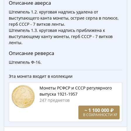
Города-
Описание аверса
столицы
Штемпель 1.2. круговая надпись удалена от
Европы
выступающего канта монеты, острие серпа в полюсе,
Наборы
герб СССР - 7 витков ленты.
и
Штемпель 1.3. круговая надпись приближена к
выступающему канту монеты, герб СССР - 7 витков
коллекции
ленты.
Монеты
СССР
Описание реверса
и
Штемпель Ф-16.
РСФСР
РСФСР
Эта монета входит в коллекции
и
СССР
Монеты РСФСР и СССР регулярного
(1921-
выпуска 1921-1957
247 предметов
1958)
СССР
~ 1 100 000 ₽
и
В СОХРАННОСТИ XF
ГКЧП
(1961