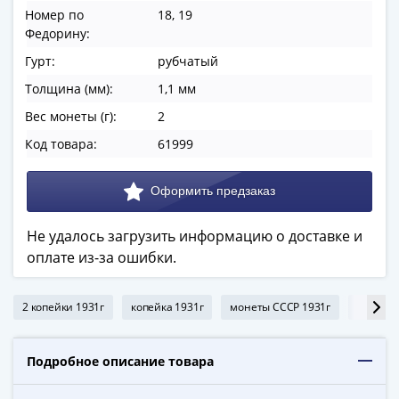
ЧМ
Номер по
18, 19
по
Федорину:
футболу
Гурт:
рубчатый
2018
Крымские
Толщина (мм):
1,1 мм
события
Вес монеты (г):
2
Архитектура
Код товара:
61999
Красная
книга
Личности
Мультипликация
События
Не удалось загрузить информацию о доставке и
Серебряные
оплате из-за ошибки.
и
золотые
2 копейки 1931г
копейка 1931г
монеты СССР 1931г
дешёвы
Города
трудовой
Подробное описание товара
доблести
Освобожденные