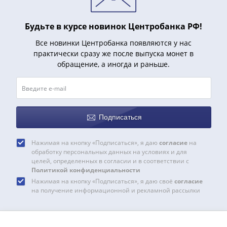
Нижегородско-
Суздальское
княжество
Будьте в курсе новинок Центробанка РФ!
(1383-
Все новинки Центробанка появляются у нас
1431)
практически сразу же после выпуска монет в
США
обращение, а иногда и раньше.
Регулярные
выпуски
Доллары
Сакагавеи
Подписаться
(индианка)
Доллары
Нажимая на кнопку «Подписаться», я даю
согласие
на
инновации
обработку персональных данных на условиях и для
Президентские
целей, определенных в согласии и в соответствии с
доллары
Политикой конфиденциальности
Квотеры
Нажимая на кнопку «Подписаться», я даю своё
согласие
на получение информационной и рекламной рассылки
(парки)
Квотеры
(штаты)