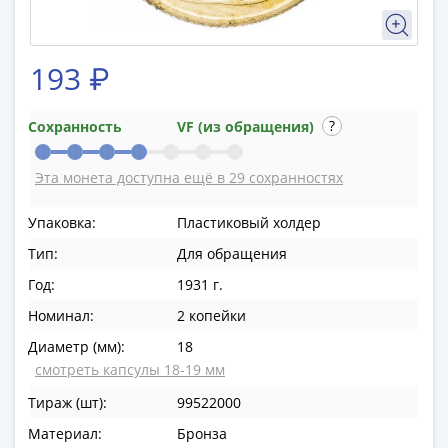
в
ВОВ
75
193 ₽
лет
Победы
Сохранность
VF (из обращения)
в
ВОВ
Эта монета доступна ещё в 29 сохранностях
Человек
труда
Упаковка:
Пластиковый холдер
Города-
Тип:
Для обращения
герои
Оружие
Год:
1931 г.
Великой
Номинал:
2 копейки
Победы
Диаметр (мм):
18
Олимпиада
смотреть капсулы 18-19 мм
в
Сочи
Тираж (шт):
99522000
2014
Материал:
Бронза