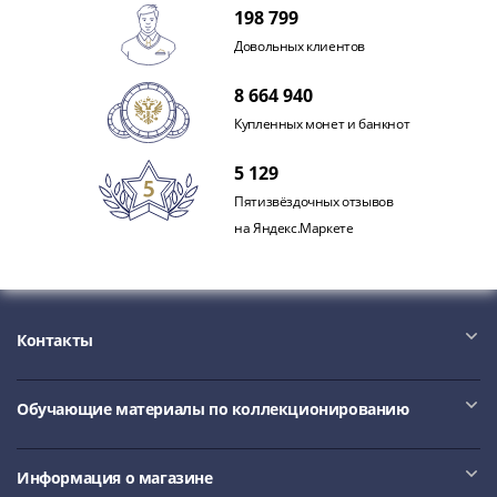
Наборы
198 799
Другие
Довольных клиентов
ЕВРО
Германия
8 664 940
Евросоюз
Купленных монет и банкнот
ФРГ
ГДР
5 129
Третий
Пятизвёздочных отзывов
рейх
на Яндекс.Маркете
Веймарская
республика
Нотгельды
Германская
Контакты
империя
Бавария
Данциг
Обучающие материалы по коллекционированию
Пруссия
Саар
Информация о магазине
Священная