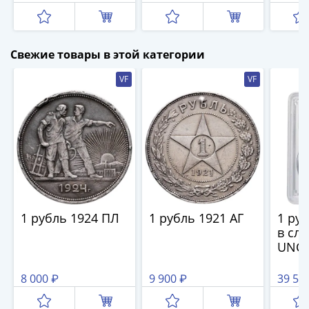
и
Петр
I
(1682-
Свежие товары в этой категории
1717)
VF
VF
Федор
III
Алексеевич
(1676-
1682)
Алексей
Михайлович
(1645-
1676)
1 рубль 1924 ПЛ
1 рубль 1921 АГ
1 руб
в сл
Михаил
UNC 
Федорович
(1613-
8 000 ₽
9 900 ₽
39 50
1645)
Василий