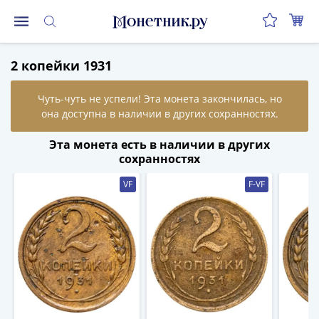
Монеты
2 копейки 1931
Монеты
Российской
Федерации
Регулярные
выпуски
Эта монета есть в наличии в других
до
сохранностях
реформы
VF
F-VF
(1992-
1993)
после
реформы
(1997-
нв)
Юбилейные
и