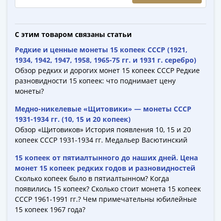
-
1991)
Юбилейные
С этим товаром связаны статьи
и
Редкие и ценные монеты 15 копеек СССР (1921,
памятные
1934, 1942, 1947, 1958, 1965-75 гг. и 1931 г. серебро)
Наборы
Обзор редких и дорогих монет 15 копеек СССР Редкие
и
разновидности 15 копеек: что поднимает цену
коллекции
монеты?
Монеты
Медно-никелевые «Щитовики» — монеты СССР
Российской
1931-1934 гг. (10, 15 и 20 копеек)
империи
Обзор «Щитовиков» История появления 10, 15 и 20
Николай
копеек СССР 1931-1934 гг. Медальер Васютинский
II
15 копеек от пятиалтынного до наших дней. Цена
(1894-
монет 15 копеек редких годов и разновидностей
1917)
Сколько копеек было в пятиалтынном? Когда
Александр
появились 15 копеек? Сколько стоит монета 15 копеек
III
СССР 1961-1991 гг.? Чем примечательны юбилейные
(1881-
15 копеек 1967 года?