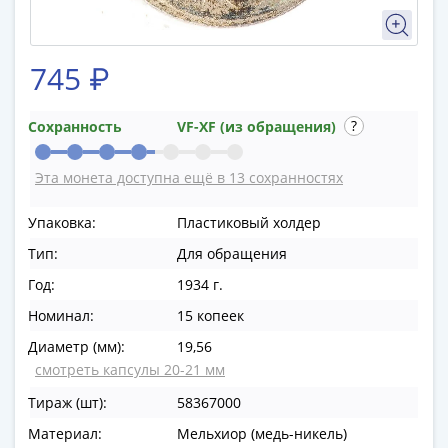
в
ВОВ
75
745 ₽
лет
Победы
Сохранность
VF-XF (из обращения)
в
ВОВ
Эта монета доступна ещё в 13 сохранностях
Человек
труда
Упаковка:
Пластиковый холдер
Города-
Тип:
Для обращения
герои
Оружие
Год:
1934 г.
Великой
Номинал:
15 копеек
Победы
Диаметр (мм):
19,56
Олимпиада
смотреть капсулы 20-21 мм
в
Сочи
Тираж (шт):
58367000
2014
Материал:
Мельхиор (медь-никель)