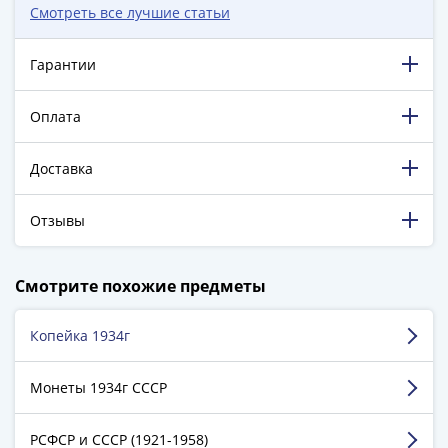
1894)
Смотреть все лучшие статьи
Александр
II
Гарантии
(1854-
1881)
Оплата
Николай
I
(1826-
Доставка
1855)
Александр
Отзывы
I
(1801-
198 880 довольных клиентов!
Смотрите похожие предметы
1825)
5 129 пятизвёздочных отзывов на Яндекс.Маркете.
Павел
I
Копейка 1934г
Красильников Алексей
(1796-
г. Кстово
1801)
Монеты 1934г СССР
Екатерина
Достоинства:
Большой выбор, + акции, упаковано
II
РСФСР и СССР (1921-1958)
хорошо, приятные подарки))