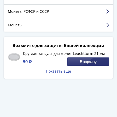
(1762-
Недостатки:
все супер
1796)
Монеты РСФСР и СССР
Комментарий:
Все круто так держать)))
Петр
III
Монеты
Смотреть больше отзывов
(1762-
1762)
Елизавета
Возьмите для защиты Вашей коллекции
(1741-
1762)
Круглая капсула для монет Leuchtturm 21 мм
Иоанн
50 ₽
В корзину
Антонович
(1740-
Показать ещё
1741)
Анна
Иоанновна
(1730-
1740)
Петр
II