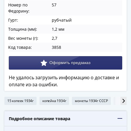
ЧМ
Номер по
57
по
Федорину:
футболу
Гурт:
рубчатый
2018
Крымские
Толщина (мм):
1,2 мм
события
Вес монеты (г):
2,7
Архитектура
Код товара:
3858
Красная
книга
Личности
Мультипликация
События
Не удалось загрузить информацию о доставке и
Серебряные
оплате из-за ошибки.
и
золотые
15 копеек 1934г
копейка 1934г
монеты 1934г СССР
монеты 
Города
трудовой
Подробное описание товара
доблести
Освобожденные