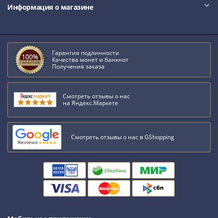
Антика
Информация о магазине
и
средневековье
Древняя
Греция
Гарантия подлинности
Древний
Качества монет и банкнот
Получения заказа
Рим
Византия
Золотая
Смотреть отзывы о нас
на Яндекс.Маркете
Орда
Крымское
ханство
Смотреть отзывы о нас в GShopping
Речь
Посполитая
Священная
Римская
империя
Другие
Банкноты