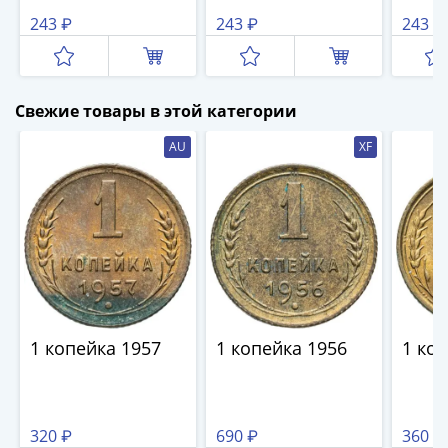
IV
243 ₽
243 ₽
243 ₽
Шуйский
(1606-­
1610)
Борис
Свежие товары в этой категории
Годунов
AU
XF
(1598-­
1605)
Фёдор
I
Иванович
(1584-­
1598)
Иван
IV
1 копейка 1957
1 копейка 1956
1 ко
Грозный
(1533-
1584)
320 ₽
690 ₽
360 ₽
Василий