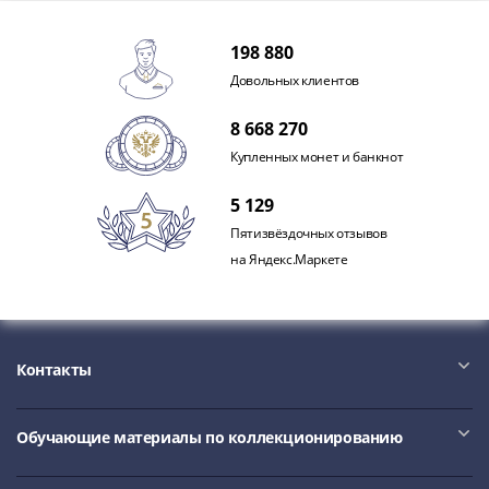
Римская
империя
198 880
Другие
Довольных клиентов
Приднестровье
Украина
8 668 270
Монеты
Купленных монет и банкнот
мира
Австралия
5 129
и
Пятизвёздочных отзывов
Океания
на Яндекс.Маркете
Азия
Америка
Африка
Европа
Контакты
Другие
страны
Смешанные
Обучающие материалы по коллекционированию
лоты