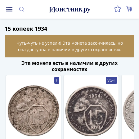
Монеты
15 копеек 1934
Монеты
Российской
Федерации
Регулярные
выпуски
Эта монета есть в наличии в других
до
сохранностях
реформы
F
VG-F
(1992-
1993)
после
реформы
(1997-
нв)
Юбилейные
и