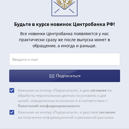
Наборы
Другие
ЕВРО
Германия
Будьте в курсе новинок Центробанка РФ!
Евросоюз
Все новинки Центробанка появляются у нас
ФРГ
практически сразу же после выпуска монет в
ГДР
обращение, а иногда и раньше.
Третий
рейх
Веймарская
республика
Подписаться
Нотгельды
Германская
Нажимая на кнопку «Подписаться», я даю
согласие
на
империя
обработку персональных данных на условиях и для
Бавария
целей, определенных в согласии и в соответствии с
Данциг
Политикой конфиденциальности
Пруссия
Нажимая на кнопку «Подписаться», я даю своё
согласие
на получение информационной и рекламной рассылки
Саар
Священная