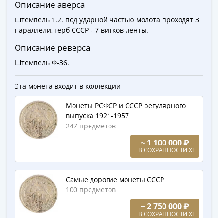
Города-
Описание аверса
столицы
Штемпель 1.2. под ударной частью молота проходят 3
Европы
параллели, герб СССР - 7 витков ленты.
Наборы
Описание реверса
и
коллекции
Штемпель Ф-36.
Монеты
СССР
Эта монета входит в коллекции
и
Монеты РСФСР и СССР регулярного
РСФСР
выпуска 1921-1957
РСФСР
247 предметов
и
~ 1 100 000 ₽
СССР
В СОХРАННОСТИ XF
(1921-
1958)
СССР
Самые дорогие монеты СССР
100 предметов
и
ГКЧП
~ 2 750 000 ₽
(1961
В СОХРАННОСТИ XF