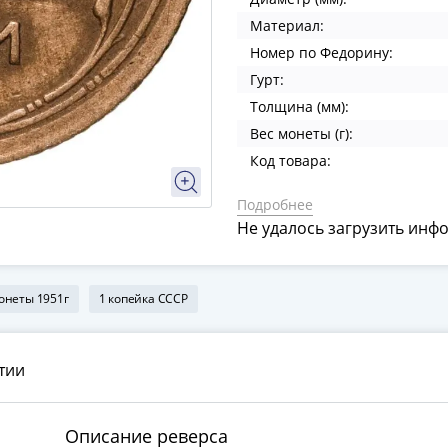
Материал:
Номер по Федорину:
Гурт:
Толщина (мм):
Вес монеты (г):
Код товара:
Подробнее
Не удалось загрузить инф
онеты 1951г
1 копейка СССР
тии
Описание реверса