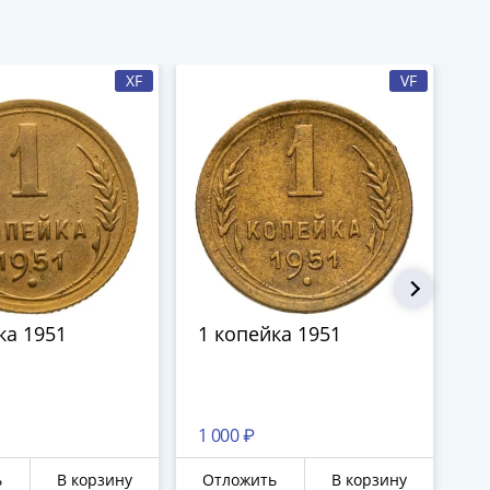
XF
VF
ка 1951
1 копейка 1951
1
1 000 ₽
1 
ь
В корзину
Отложить
В корзину
О