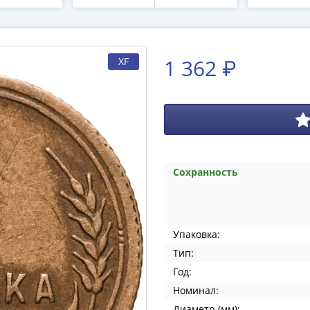
1 362 ₽
XF
Сохранность
Упаковка:
Тип:
Год:
Номинал:
Диаметр (мм):