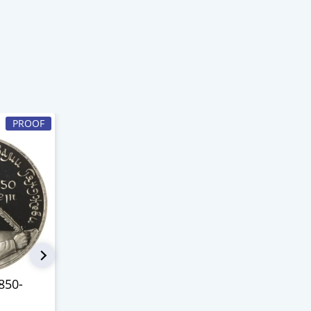
PROOF
-24%
PROOF
850-
3 рубля 1993 ММД
15 копеек 
Proof "50-летие