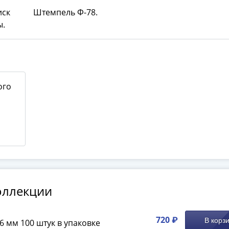
иск
Штемпель Ф-78.
ы.
ого
оллекции
720 ₽
В корз
6 мм 100 штук в упаковке