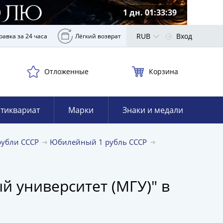
1 дн. 01:33:38
RUB
Вход
равка за 24 часа
Лёгкий возврат
Отложенные
Корзина
тиквариат
Марки
Знаки и медали
убли СССР
Юбилейный 1 рубль СССР
й университет (МГУ)" в