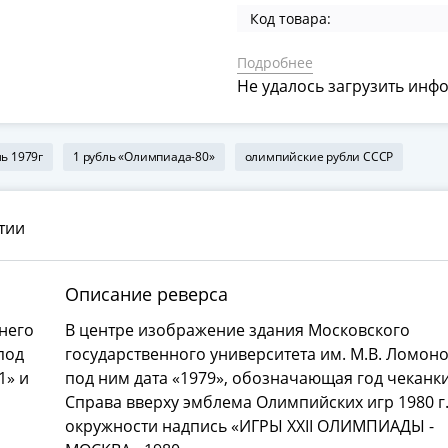
Код товара:
Подробнее
Не удалось загрузить инф
ль 1979г
1 рубль «Олимпиада-80»
олимпийские рубли СССР
тии
Описание реверса
 него
В центре изображение здания Московского
под
государственного университета им. М.В. Ломоно
1» и
под ним дата «1979», обозначающая год чеканки
Справа вверху эмблема Олимпийских игр 1980 г
окружности надпись «ИГРЫ XXII ОЛИМПИАДЫ -