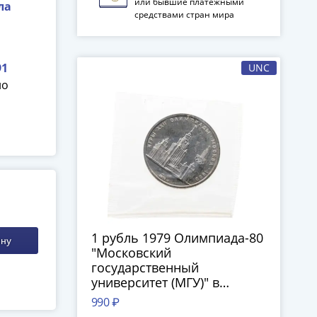
или бывшие платежными
ла
средствами стран мира
91
UNC
но
1 рубль 1979 Олимпиада-80
ину
"Московский
государственный
университет (МГУ)" в
запайке
990 ₽